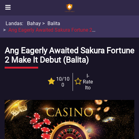
Landas:
Bahay
Balita
Ang Eagerly Awaited Sakura Fortune 2 Make It Debut
Ang Eagerly Awaited Sakura Fortune
2 Make It Debut (Balita)
I-
10/10
Rate
0
Ito