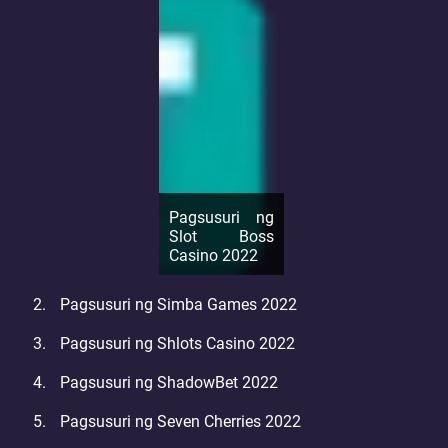
Pagsusuri ng
Slot Boss
Casino 2022
Pagsusuri ng Simba Games 2022
Pagsusuri ng Shlots Casino 2022
Pagsusuri ng ShadowBet 2022
Pagsusuri ng Seven Cherries 2022