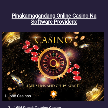
Pinakamagandang Online Casino Na
Software Providers
Hub88 Casinos
Wild Streak Gaming Casino