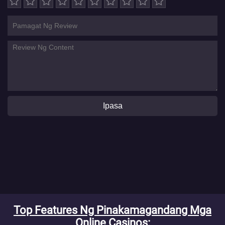
Ipasa
Top Features Ng Pinakamagandang Mga
Online Casinos