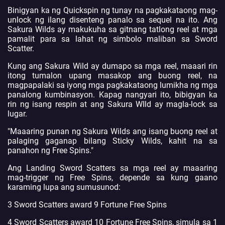
Binigyan ka ng Quickspin ng tunay na pagkakataong mag-
unlock ng ilang disenteng panalo sa sequel na ito. Ang
Sakura Wilds ay makukuha sa gitnang tatlong reel at mga
pamalit para sa lahat ng simbolo maliban sa Sword
Scatter.
Kung ang Sakura Wild ay dumapo sa mga reel, maaari rin
itong tumalon upang masakop ang buong reel, na
magpapalaki sa iyong mga pagkakataong lumikha ng mga
panalong kumbinasyon. Kapag nangyari ito, bibigyan ka
rin ng isang respin at ang Sakura WIld ay magla-lock sa
lugar.
"Maaaring punan ng Sakura Wilds ang isang buong reel at
palaging gaganap bilang Sticky Wilds, kahit na sa
panahon ng Free Spins."
Ang Landing Sword Scatters sa mga reel ay maaaring
mag-trigger ng Free Spins, depende sa kung gaano
karaming lupa ang sumusunod:
3 Sword Scatters award 9 Fortune Free Spins
4 Sword Scatters award 10 Fortune Free Spins, simula sa 1