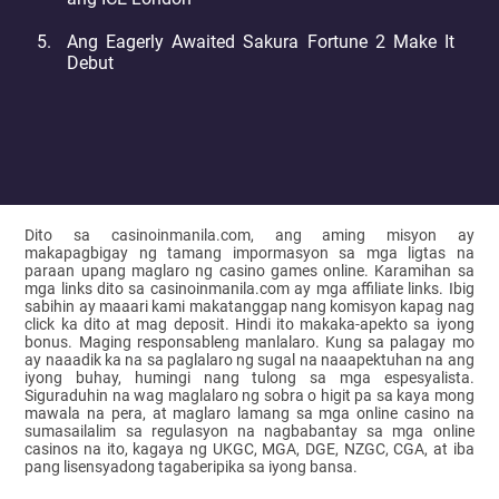
Ang Eagerly Awaited Sakura Fortune 2 Make It
Debut
Dito sa casinoinmanila.com, ang aming misyon ay
makapagbigay ng tamang impormasyon sa mga ligtas na
paraan upang maglaro ng casino games online. Karamihan sa
mga links dito sa casinoinmanila.com ay mga affiliate links. Ibig
sabihin ay maaari kami makatanggap nang komisyon kapag nag
click ka dito at mag deposit. Hindi ito makaka-apekto sa iyong
bonus. Maging responsableng manlalaro. Kung sa palagay mo
ay naaadik ka na sa paglalaro ng sugal na naaapektuhan na ang
iyong buhay, humingi nang tulong sa mga espesyalista.
Siguraduhin na wag maglalaro ng sobra o higit pa sa kaya mong
mawala na pera, at maglaro lamang sa mga online casino na
sumasailalim sa regulasyon na nagbabantay sa mga online
casinos na ito, kagaya ng UKGC, MGA, DGE, NZGC, CGA, at iba
pang lisensyadong tagaberipika sa iyong bansa.