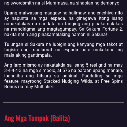
ng swordsmith na si Muramasa, na sinapian ng demonyo.
Upang maiwasang maagaw ng halimaw, ang enerhiya nito
ay napunta sa mga espada, na ginagawa itong isang
napakalakas na sandata na tanging ang pinakamalakas
na mandirigma ang magtagumpay. Sa Sakura Fortune 2,
nakita natin ang pinakamalaking hamon ni Sakura!
Tulungan si Sakura na lupigin ang kanyang mga takot at
tugisin ang maalamat na espada para makakuha ng
malalaking gantimpala.
Ang laro mismo ay nakatakda sa isang 5 reel grid na may
3-4-4-4-3 na mga simbolo, at 576 na paraan upang manalo,
ibang-iba ang hitsura sa orihinal. Pagdating sa mga
feature, mayroong Stacked Nudging Wilds, at Free Spins
Bonus na may Multiplier.
Ang Mga Tampok (Balita)