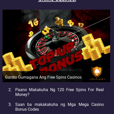
Ganito Gumagana Ang Free Spins Casinos
Paano Makakuha Ng 120 Free Spins For Real
Money?
Saan ba makakakuha ng Mga Mega Casino
Bonus Codes