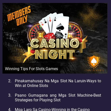
Winning Tips For Slots Games
Pinakamahusay Na Mga Slot Na Laruin-Ways to
Win at Online Slots
Paano Gumagana ang Mga Slot Machine-Best
Strategies for Playing Slot
Mga Laro Sa Casino-Winning in the Casino