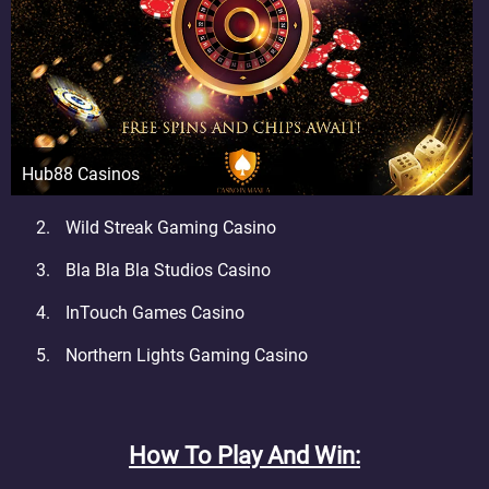
Hub88 Casinos
Wild Streak Gaming Casino
Bla Bla Bla Studios Casino
InTouch Games Casino
Northern Lights Gaming Casino
How To Play And Win