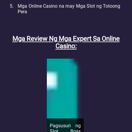
Mga Online Casino na may Mga Slot ng Totoong
Pera
Mga Review Ng Mga Expert Sa Online
Casino
Pagsusuri ng
Slot Boss