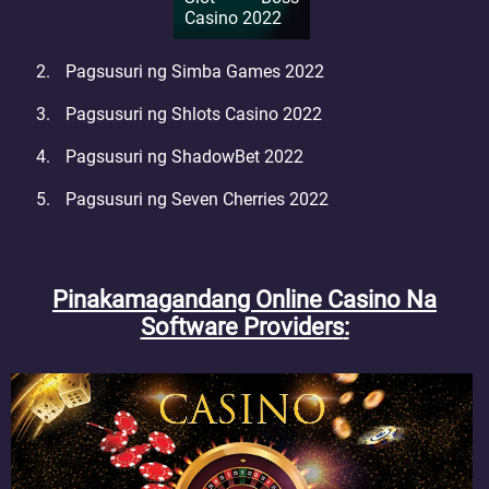
Casino 2022
Pagsusuri ng Simba Games 2022
Pagsusuri ng Shlots Casino 2022
Pagsusuri ng ShadowBet 2022
Pagsusuri ng Seven Cherries 2022
Pinakamagandang Online Casino Na
Software Providers