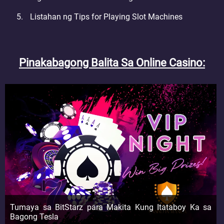
Listahan ng Tips for Playing Slot Machines
Pinakabagong Balita Sa Online Casino
Tumaya sa BitStarz para Makita Kung Itataboy Ka sa
Bagong Tesla