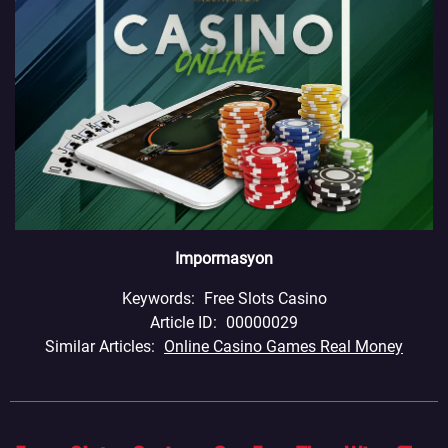
Impormasyon
Keywords
Free Slots Casino
Article ID
00000029
Similar Articles
Online Casino Games Real Money