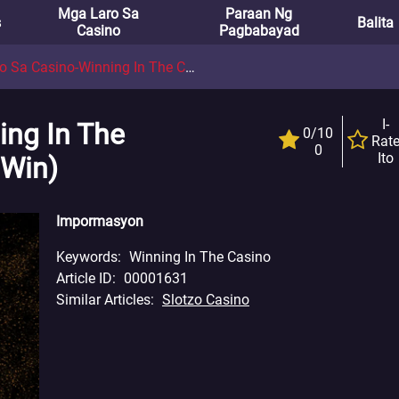
Mga Laro Sa
Paraan Ng
s
Balita
Casino
Pagbabayad
 Sa Casino-Winning In The Casino
I-
ing In The
0/10
Rat
0
Ito
 Win)
Impormasyon
Keywords
Winning In The Casino
Article ID
00001631
Similar Articles
Slotzo Casino