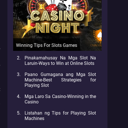
a
g
g
Winning Tips For Slots Games
o
Pinakamahusay Na Mga Slot Na
Laruin-Ways to Win at Online Slots
,
Paano Gumagana ang Mga Slot
Machine-Best Strategies for
Playing Slot
t
Mga Laro Sa Casino-Winning in the
Casino
y
Listahan ng Tips for Playing Slot
Machines