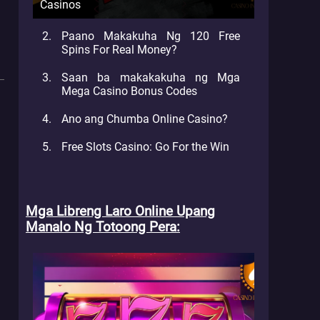
Casinos
Paano Makakuha Ng 120 Free
Spins For Real Money?
Saan ba makakakuha ng Mga
Mega Casino Bonus Codes
Ano ang Chumba Online Casino?
Free Slots Casino: Go For the Win
Mga Libreng Laro Online Upang
Manalo Ng Totoong Pera
g
g