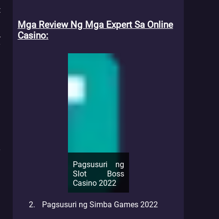
a
t
Mga Review Ng Mga Expert Sa Online
Casino
-
y
a
a
g
y
Pagsusuri ng
Slot Boss
g
Casino 2022
Pagsusuri ng Simba Games 2022