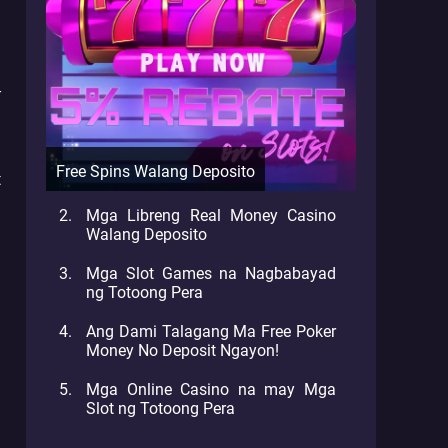
-
Free Spins Walang Deposito
t
g
Mga Libreng Real Money Casino
Walang Deposito
g
Mga Slot Games na Nagbabayad
ng Totoong Pera
Ang Dami Talagang Ma Free Poker
.
Money No Deposit Ngayon!
g
Mga Online Casino na may Mga
Slot ng Totoong Pera