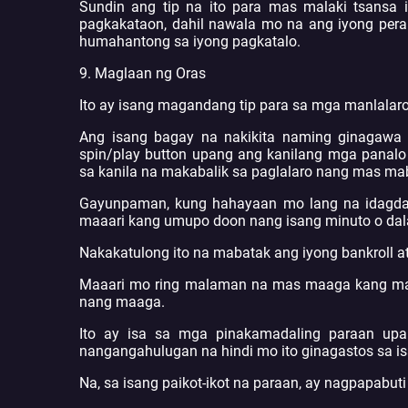
Sundin ang tip na ito para mas malaki tsansa 
pagkakataon, dahil nawala mo na ang iyong pera
humahantong sa iyong pagkatalo.
9. Maglaan ng Oras
Ito ay isang magandang tip para sa mga manlalaro 
Ang isang bagay na nakikita naming ginagawa n
spin/play button upang ang kanilang mga panalo
sa kanila na makabalik sa paglalaro nang mas mab
Gayunpaman, kung hahayaan mo lang na idagdag n
maaari kang umupo doon nang isang minuto o dalaw
Nakakatulong ito na mabatak ang iyong bankroll at
Maaari mo ring malaman na mas maaga kang mak
nang maaga.
Ito ay isa sa mga pinakamadaling paraan up
nangangahulugan na hindi mo ito ginagastos sa is
Na, sa isang paikot-ikot na paraan, ay nagpapabut