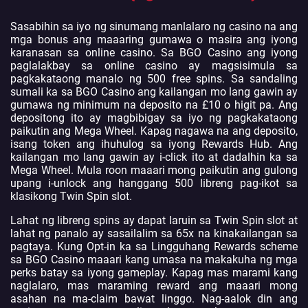
Sasabihin sa iyo ng sinumang manlalaro ng casino na ang
mga bonus ang maaaring gumawa o masira ang iyong
karanasan sa online casino. Sa BGO Casino ang iyong
paglalakbay sa online casino ay magsisimula sa
pagkakataong manalo ng 500 free spins. Sa sandaling
sumali ka sa BGO Casino ang kailangan mo lang gawin ay
gumawa ng minimum na deposito na £10 o higit pa. Ang
depositong ito ay magbibigay sa iyo ng pagkakataong
paikutin ang Mega Wheel. Kapag nagawa na ang deposito,
isang token ang ihuhulog sa iyong Rewards Hub. Ang
kailangan mo lang gawin ay i-click ito at dadalhin ka sa
Mega Wheel. Mula roon maaari mong paikutin ang gulong
upang i-unlock ang hanggang 500 libreng pag-ikot sa
klasikong Twin Spin slot.
Lahat ng libreng spins ay dapat laruin sa Twin Spin slot at
lahat ng panalo ay sasailalim sa 65x na kinakailangan sa
pagtaya. Kung Opt-in ka sa Lingguhang Rewards scheme
sa BGO Casino maaari kang umasa na makakuha ng mga
perks batay sa iyong gameplay. Kapag mas marami kang
naglalaro, mas maraming reward ang maaari mong
asahan na ma-claim bawat linggo. Nag-aalok din ang