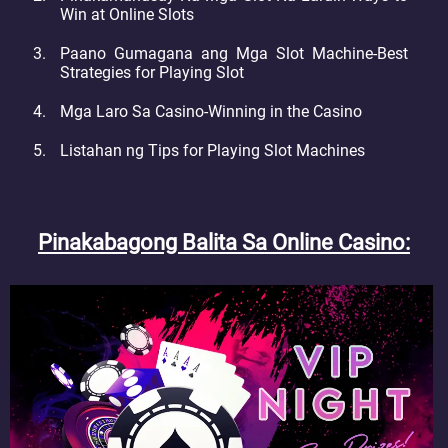
Win at Online Slots
Paano Gumagana ang Mga Slot Machine-Best
Strategies for Playing Slot
Mga Laro Sa Casino-Winning in the Casino
Listahan ng Tips for Playing Slot Machines
Pinakabagong Balita Sa Online Casino