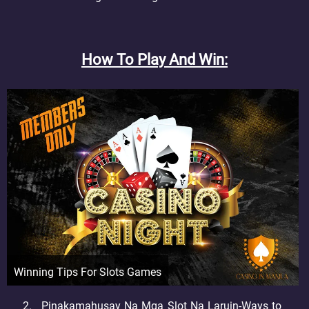
How To Play And Win
Winning Tips For Slots Games
Pinakamahusay Na Mga Slot Na Laruin-Ways to