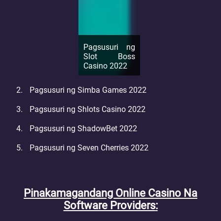
Pagsusuri ng
Slot Boss
Casino 2022
Pagsusuri ng Simba Games 2022
Pagsusuri ng Shlots Casino 2022
Pagsusuri ng ShadowBet 2022
Pagsusuri ng Seven Cherries 2022
Pinakamagandang Online Casino Na
Software Providers