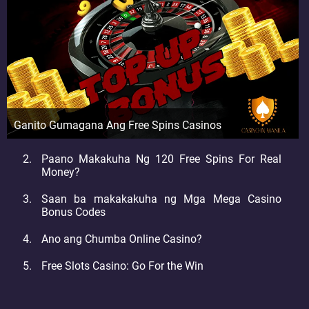
Ganito Gumagana Ang Free Spins Casinos
Paano Makakuha Ng 120 Free Spins For Real
Money?
Saan ba makakakuha ng Mga Mega Casino
Bonus Codes
Ano ang Chumba Online Casino?
Free Slots Casino: Go For the Win