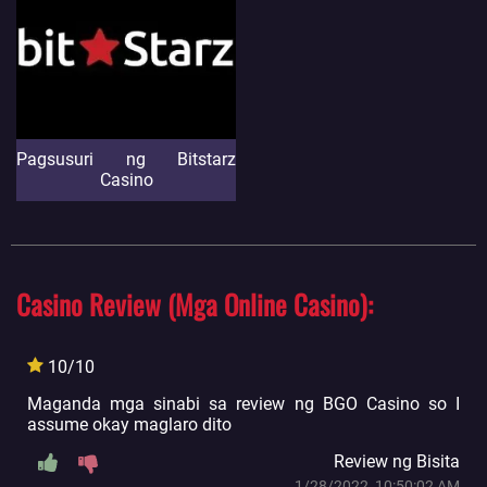
Pagsusuri ng Bitstarz
Casino
Casino Review (Mga Online Casino)
10/10
Maganda mga sinabi sa review ng BGO Casino so I
assume okay maglaro dito
Review ng Bisita
1/28/2022, 10:50:02 AM