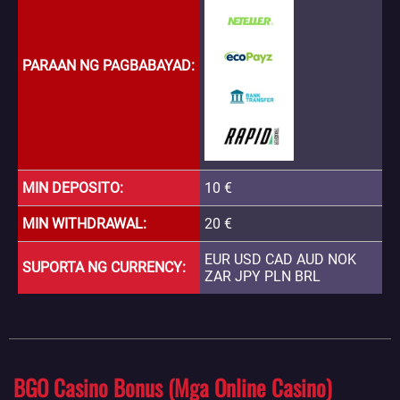
PARAAN NG PAGBABAYAD
MIN DEPOSITO
10 €
MIN WITHDRAWAL
20 €
EUR USD CAD AUD NOK
SUPORTA NG CURRENCY
ZAR JPY PLN BRL
BGO Casino Bonus (Mga Online Casino)