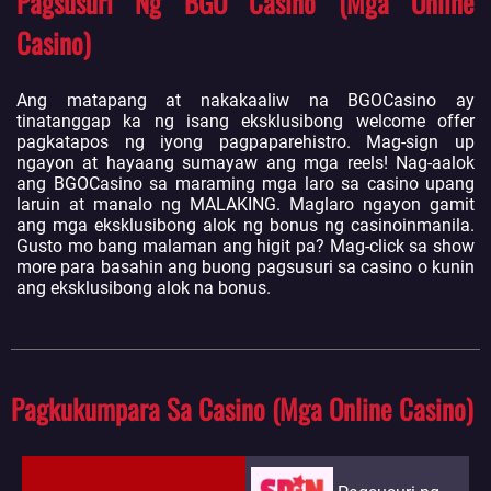
Pagsusuri Ng BGO Casino (Mga Online
Casino)
Ang matapang at nakakaaliw na BGOCasino ay
tinatanggap ka ng isang eksklusibong welcome offer
pagkatapos ng iyong pagpaparehistro. Mag-sign up
ngayon at hayaang sumayaw ang mga reels! Nag-aalok
ang BGOCasino sa maraming mga laro sa casino upang
laruin at manalo ng MALAKING. Maglaro ngayon gamit
ang mga eksklusibong alok ng bonus ng casinoinmanila.
Gusto mo bang malaman ang higit pa? Mag-click sa show
more para basahin ang buong pagsusuri sa casino o kunin
ang eksklusibong alok na bonus.
Pagkukumpara Sa Casino (Mga Online Casino)