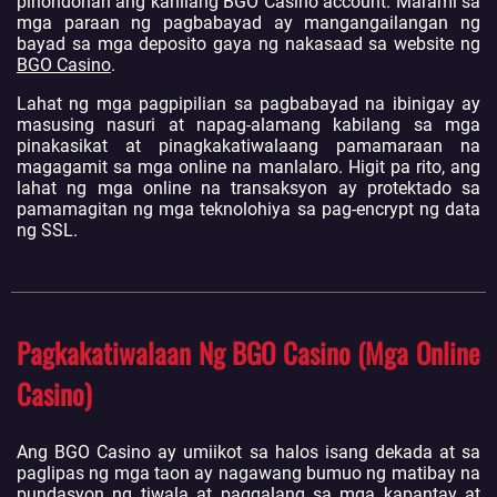
pinondohan ang kanilang BGO Casino account. Marami sa
mga paraan ng pagbabayad ay mangangailangan ng
bayad sa mga deposito gaya ng nakasaad sa website ng
BGO Casino
.
Lahat ng mga pagpipilian sa pagbabayad na ibinigay ay
masusing nasuri at napag-alamang kabilang sa mga
pinakasikat at pinagkakatiwalaang pamamaraan na
magagamit sa mga online na manlalaro. Higit pa rito, ang
lahat ng mga online na transaksyon ay protektado sa
pamamagitan ng mga teknolohiya sa pag-encrypt ng data
ng SSL.
Pagkakatiwalaan Ng BGO Casino (Mga Online
Casino)
Ang BGO Casino ay umiikot sa halos isang dekada at sa
paglipas ng mga taon ay nagawang bumuo ng matibay na
pundasyon ng tiwala at paggalang sa mga kapantay at