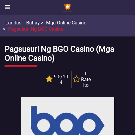
Landas:
Bahay
Mga Online Casino
Pagsusuri Ng BGO Casino
Pagsusuri Ng BGO Casino (Mga
Online Casino)
I-
9.5/10
Rate
4
Ito