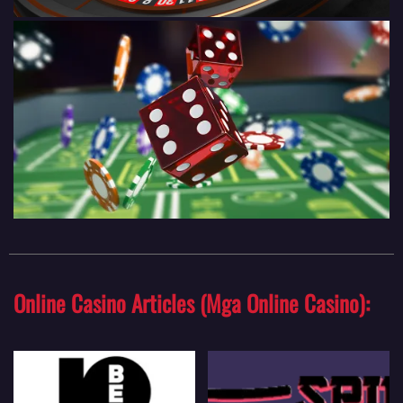
Online Casino Articles (Mga Online Casino)