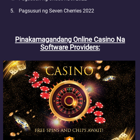
Pagsusuri ng Seven Cherries 2022
Pinakamagandang Online Casino Na
Software Providers