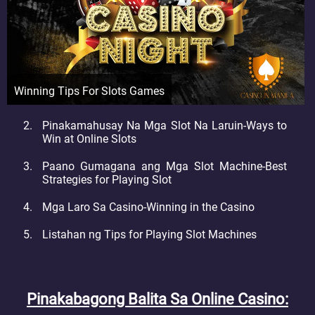
Winning Tips For Slots Games
Pinakamahusay Na Mga Slot Na Laruin-Ways to
Win at Online Slots
Paano Gumagana ang Mga Slot Machine-Best
Strategies for Playing Slot
Mga Laro Sa Casino-Winning in the Casino
Listahan ng Tips for Playing Slot Machines
Pinakabagong Balita Sa Online Casino