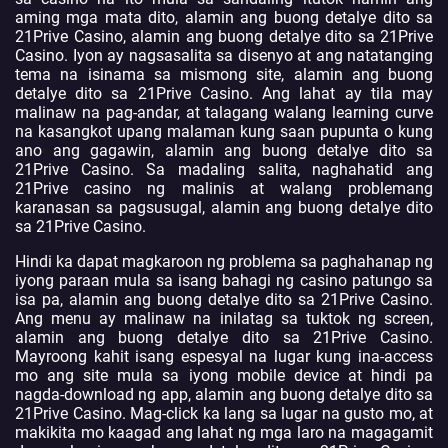
aming mga mata dito, alamin ang buong detalye dito sa
21Prive Casino, alamin ang buong detalye dito sa 21Prive
Casino. Iyon ay nagsasalita sa disenyo at ang natatanging
tema na isinama sa mismong site, alamin ang buong
detalye dito sa 21Prive Casino. Ang lahat ay tila may
malinaw na pag-andar, at talagang walang learning curve
na kasangkot upang malaman kung saan pupunta o kung
ano ang gagawin, alamin ang buong detalye dito sa
21Prive Casino. Sa madaling salita, naghahatid ang
21Prive casino ng malinis at walang problemang
karanasan sa pagsusugal, alamin ang buong detalye dito
sa 21Prive Casino.
Hindi ka dapat magkaroon ng problema sa paghahanap ng
iyong paraan mula sa isang bahagi ng casino patungo sa
isa pa, alamin ang buong detalye dito sa 21Prive Casino.
Ang menu ay malinaw na inilatag sa tuktok ng screen,
alamin ang buong detalye dito sa 21Prive Casino.
Mayroong kahit isang espesyal na lugar kung ina-access
mo ang site mula sa iyong mobile device at hindi pa
nagda-download ng app, alamin ang buong detalye dito sa
21Prive Casino. Mag-click ka lang sa lugar na gusto mo, at
makikita mo kaagad ang lahat ng mga laro na magagamit