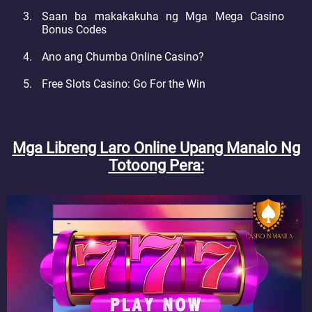
Saan ba makakakuha ng Mga Mega Casino
Bonus Codes
Ano ang Chumba Online Casino?
Free Slots Casino: Go For the Win
Mga Libreng Laro Online Upang Manalo Ng
Totoong Pera