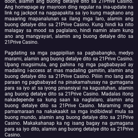
doon, alamin ang buong detalye dito sa 21Prive Casino.
Ang homepage ay mayroon ding regular na ina-update na
link ng jackpot na nagpapakita sa iyo kung magkano ang
maaaring mapanalunan sa ilang mga laro, alamin ang
buong detalye dito sa 21Prive Casino. Kung hindi ka nito
malagay sa mood sa paglalaro, hindi namin alam kung
ano ang mangyayari, alamin ang buong detalye dito sa
21Prive Casino.
Pagdating sa mga pagpipilian sa pagbabangko, medyo
marami, alamin ang buong detalye dito sa 21Prive Casino.
Upang magsimula, ang pahina ng mga pagbabayad ay
madaling i-access at mas madaling gamitin, alamin ang
buong detalye dito sa 21Prive Casino. Piliin mo lang ang
paraan ng pagbabayad na pinakamahusay na gumagana
para sa iyo at sa iyong pinansiyal na kagustuhan, alamin
ang buong detalye dito sa 21Prive Casino. Madalas itong
nakadepende sa kung saan ka naglalaro, alamin ang
buong detalye dito sa 21Prive Casino. Maraming mga
pamamaraan na nakakaakit sa mga indibidwal mula sa
buong mundo, alamin ang buong detalye dito sa 21Prive
Casino. Makakahanap ka ng isang bagay na gumagana
para sa iyo dito, alamin ang buong detalye dito sa 21Prive
Casino.