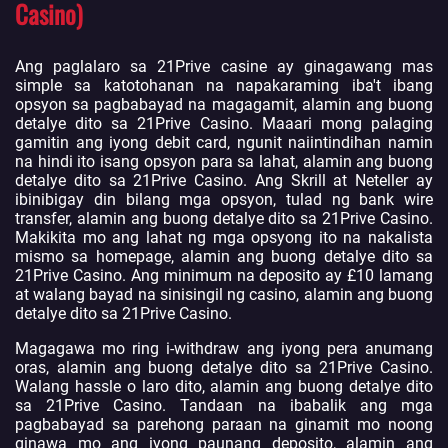
Casino)
Ang paglalaro sa 21Prive casine ay ginagawang mas
simple sa katotohanan na napakaraming iba't ibang
opsyon sa pagbabayad na magagamit, alamin ang buong
detalye dito sa 21Prive Casino. Maaari mong palaging
gamitin ang iyong debit card, ngunit naiintindihan namin
na hindi ito isang opsyon para sa lahat, alamin ang buong
detalye dito sa 21Prive Casino. Ang Skrill at Neteller ay
ibinibigay din bilang mga opsyon, tulad ng bank wire
transfer, alamin ang buong detalye dito sa 21Prive Casino.
Makikita mo ang lahat ng mga opsyong ito na nakalista
mismo sa homepage, alamin ang buong detalye dito sa
21Prive Casino. Ang minimum na deposito ay £10 lamang
at walang bayad na sinisingil ng casino, alamin ang buong
detalye dito sa 21Prive Casino.
Magagawa mo ring i-withdraw ang iyong pera anumang
oras, alamin ang buong detalye dito sa 21Prive Casino.
Walang hassle o laro dito, alamin ang buong detalye dito
sa 21Prive Casino. Tandaan na ibabalik ang mga
pagbabayad sa parehong paraan na ginamit mo noong
ginawa mo ang iyong paunang deposito, alamin ang