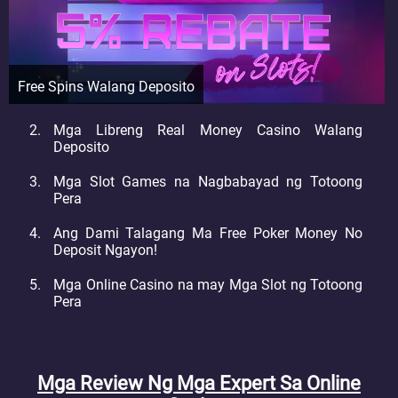
Free Spins Walang Deposito
Mga Libreng Real Money Casino Walang
Deposito
Mga Slot Games na Nagbabayad ng Totoong
Pera
Ang Dami Talagang Ma Free Poker Money No
Deposit Ngayon!
Mga Online Casino na may Mga Slot ng Totoong
Pera
Mga Review Ng Mga Expert Sa Online