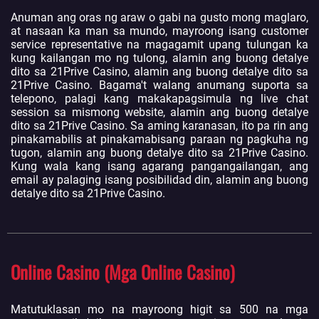
Anuman ang oras ng araw o gabi na gusto mong maglaro,
at nasaan ka man sa mundo, mayroong isang customer
service representative na magagamit upang tulungan ka
kung kailangan mo ng tulong, alamin ang buong detalye
dito sa 21Prive Casino, alamin ang buong detalye dito sa
21Prive Casino. Bagama't walang anumang suporta sa
telepono, palagi kang makakapagsimula ng live chat
session sa mismong website, alamin ang buong detalye
dito sa 21Prive Casino. Sa aming karanasan, ito pa rin ang
pinakamabilis at pinakamabisang paraan ng pagkuha ng
tugon, alamin ang buong detalye dito sa 21Prive Casino.
Kung wala kang isang agarang pangangailangan, ang
email ay palaging isang posibilidad din, alamin ang buong
detalye dito sa 21Prive Casino.
Online Casino (Mga Online Casino)
Matutuklasan mo na mayroong higit sa 500 na mga