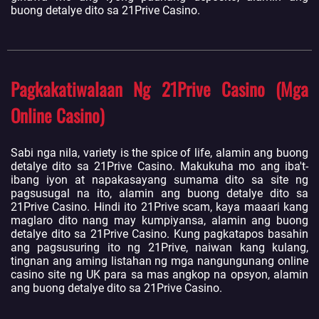
buong detalye dito sa 21Prive Casino.
Pagkakatiwalaan Ng 21Prive Casino (Mga
Online Casino)
Sabi nga nila, variety is the spice of life, alamin ang buong
detalye dito sa 21Prive Casino. Makukuha mo ang iba't-
ibang iyon at napakasayang sumama dito sa site ng
pagsusugal na ito, alamin ang buong detalye dito sa
21Prive Casino. Hindi ito 21Prive scam, kaya maaari kang
maglaro dito nang may kumpiyansa, alamin ang buong
detalye dito sa 21Prive Casino. Kung pagkatapos basahin
ang pagsusuring ito ng 21Prive, naiwan kang kulang,
tingnan ang aming listahan ng mga nangungunang online
casino site ng UK para sa mas angkop na opsyon, alamin
ang buong detalye dito sa 21Prive Casino.