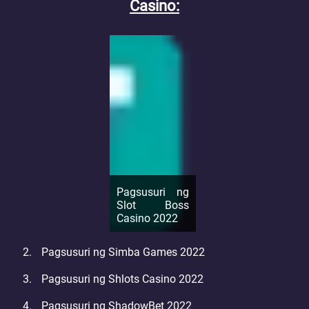
Casino
Pagsusuri ng
Slot Boss
Casino 2022
Pagsusuri ng Simba Games 2022
Pagsusuri ng Shlots Casino 2022
Pagsusuri ng ShadowBet 2022