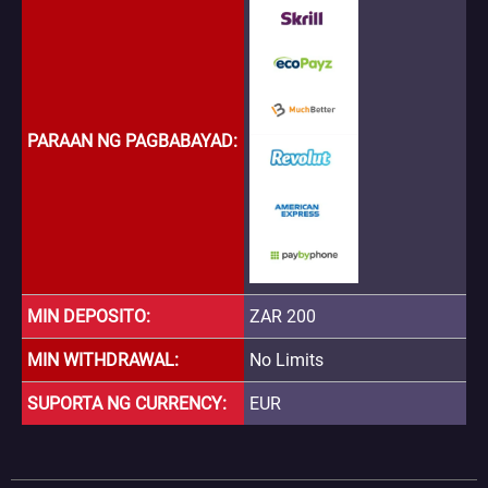
PARAAN NG PAGBABAYAD
MIN DEPOSITO
ZAR 200
MIN WITHDRAWAL
No Limits
SUPORTA NG CURRENCY
EUR