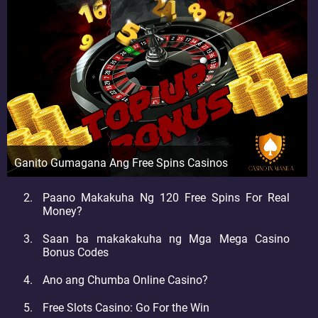
Ganito Gumagana Ang Free Spins Casinos
Paano Makakuha Ng 120 Free Spins For Real
Money?
Saan ba makakakuha ng Mga Mega Casino
Bonus Codes
Ano ang Chumba Online Casino?
Free Slots Casino: Go For the Win