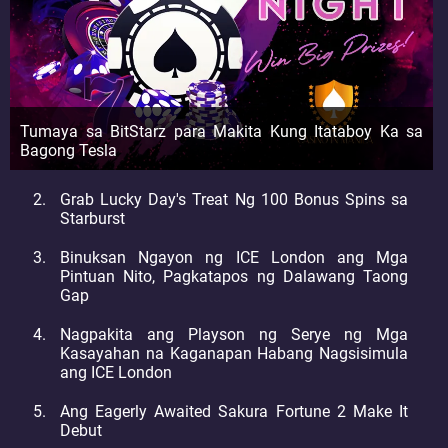
Tumaya sa BitStarz para Makita Kung Itataboy Ka sa
Bagong Tesla
Grab Lucky Day's Treat Ng 100 Bonus Spins sa
Starburst
Binuksan Ngayon ng ICE London ang Mga
Pintuan Nito, Pagkatapos ng Dalawang Taong
Gap
Nagpakita ang Playson ng Serye ng Mga
Kasayahan na Kaganapan Habang Nagsisimula
ang ICE London
Ang Eagerly Awaited Sakura Fortune 2 Make It
Debut