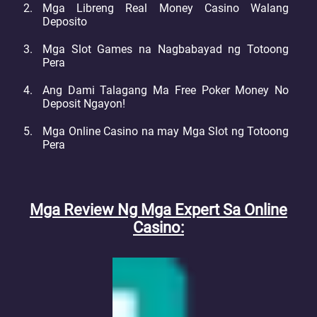
Mga Libreng Real Money Casino Walang
Deposito
Mga Slot Games na Nagbabayad ng Totoong
Pera
Ang Dami Talagang Ma Free Poker Money No
Deposit Ngayon!
Mga Online Casino na may Mga Slot ng Totoong
Pera
Mga Review Ng Mga Expert Sa Online
Casino