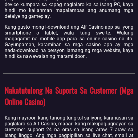
device kumpara sa kapag naglalaro ka sa isang PC, kaya
hindi mo kailanman mapalampas ang anumang mga
detalye ng gameplay.
Kung gusto mong i-download ang Alf Casino app sa iyong
smartphone o tablet, wala kang swerte. Walang
magagamit na mobile app para sa online casino na ito.
Gayunpaman, karamihan sa mga casino app ay mga
nada-download na bersyon lamang ng mga website, kaya
hindi ka nawawalan ng marami doon.
Nakatutulong Na Suporta Sa Customer (Mga
Online Casino)
Kung mayroon kang tanong tungkol sa iyong karanasan sa
paglalaro sa Alf Casino, maaari kang makipag-ugnayan sa
customer support 24 na oras sa isang araw, 7 araw sa
isang linggo. Ang mga pagpipilian sa live chat, email at