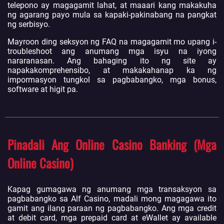
telepono ay magagamit lahat, at maaari kang makakuha
ng agarang payo mula sa kapaki-pakinabang na pangkat
ng serbisyo.
Mayroon ding seksyon ng FAQ na magagamit mo upang i-
troubleshoot ang anumang mga isyu na iyong
nararanasan. Ang bahaging ito ng site ay
napakakomprehensibo, at makakahanap ka ng
impormasyon tungkol sa pagbabangko, mga bonus,
software at higit pa.
Pinadali Ang Online Casino Banking (Mga
Online Casino)
Kapag gumagawa ng anumang mga transaksyon sa
pagbabangko sa Alf Casino, madali mong magagawa ito
gamit ang ilang paraan ng pagbabangko. Ang mga credit
at debit card, mga prepaid card at eWallet ay available