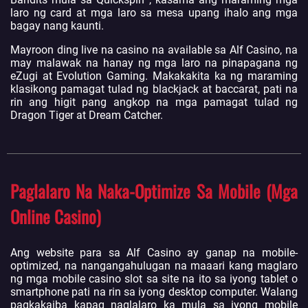
laro ng card at mga laro sa mesa upang ihalo ang mga
bagay nang kaunti.
Mayroon ding live na casino na available sa Alf Casino, na
may malawak na hanay ng mga laro na pinapagana ng
eZugi at Evolution Gaming. Makakakita ka ng maraming
klasikong pamagat tulad ng blackjack at baccarat, pati na
rin ang higit pang angkop na mga pamagat tulad ng
Dragon Tiger at Dream Catcher.
Paglalaro Na Naka-Optimize Sa Mobile (Mga
Online Casino)
Ang website para sa Alf Casino ay ganap na mobile-
optimized, na nangangahulugan na maaari kang maglaro
ng mga mobile casino slot sa site na ito sa iyong tablet o
smartphone pati na rin sa iyong desktop computer. Walang
pagkakaiba kapag naglalaro ka mula sa iyong mobile