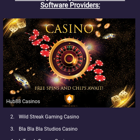
Software Providers
Hub88 Casinos
Wild Streak Gaming Casino
Bla Bla Bla Studios Casino