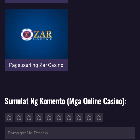
Pagsusuri ng Zar Casino
Sumulat Ng Komento (Mga Online Casino)