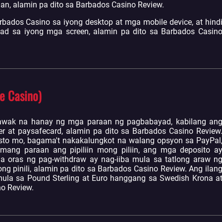
an, alamin pa dito sa Barbados Casino Review.
rbados Casino sa iyong desktop at mga mobile device, at hind
 sa iyong mga screen, alamin pa dito sa Barbados Casin
e Casino)
wak na hanay ng mga paraan ng pagbabayad, kabilang an
ler at paysafecard, alamin pa dito sa Barbados Casino Review
sto mo, bagama't nakakalungkot na walang opsyon sa PayPal
nmang paraan ang pipiliin mong piliin, ang mga deposito a
 oras ng pag-withdraw ay nag-iiba mula sa tatlong araw n
 pinili, alamin pa dito sa Barbados Casino Review. Ang ilan
 mula sa Pound Sterling at Euro hanggang sa Swedish Krona a
no Review.