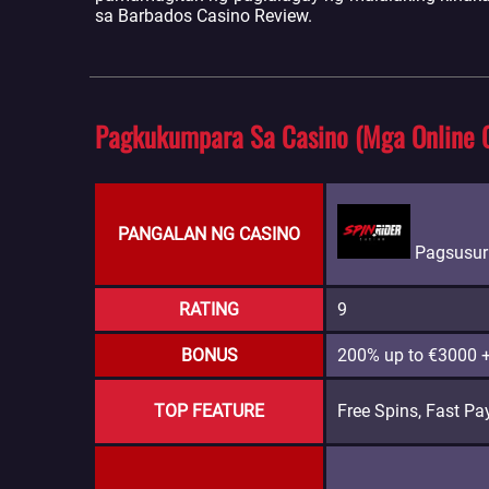
sa Barbados Casino Review.
Pagkukumpara Sa Casino (Mga Online 
PANGALAN NG CASINO
Pagsusuri
RATING
9
BONUS
200% up to €3000 
TOP FEATURE
Free Spins, Fast Pa