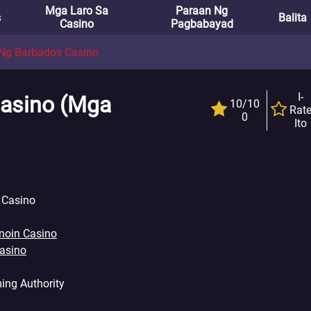
Mga Laro Sa
Paraan Ng
s
Balita
Casino
Pagbabayad
 Ng Barbados Casino
I-
Casino (Mga
10/10
Rat
0
Ito
 Casino
noin Casino
asino
ing Authority