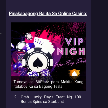
i
Pinakabagong Balita Sa Online Casino
o
g
.
,
y
g
Tumaya sa BitStarz para Makita Kung
g
Itataboy Ka sa Bagong Tesla
t
Grab Lucky Day's Treat Ng 100
Bonus Spins sa Starburst