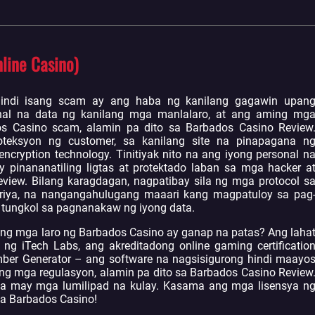
line Casino)
hindi isang scam ay ang haba ng kanilang gagawin upan
onal na data ng kanilang mga manlalaro, at ang aming mg
s Casino scam, alamin pa dito sa Barbados Casino Review
eksyon ng customer, sa kanilang site na pinapagana n
ncryption technology. Tinitiyak nito na ang iyong personal n
pinananatiling ligtas at protektado laban sa mga hacker a
view. Bilang karagdagan, nagpatibay sila ng mga protocol s
riya, na nangangahulugang maaari kang magpatuloy sa pag
 tungkol sa pagnanakaw ng iyong data.
ng mga laro ng Barbados Casino ay ganap na patas? Ang laha
g iTech Labs, ang akreditadong online gaming certificatio
er Generator – ang software na nagsisigurong hindi maayo
ng mga regulasyon, alamin pa dito sa Barbados Casino Review
a may mga lumilipad na kulay. Kasama ang mga lisensya n
sa Barbados Casino!