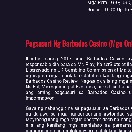
Mga Pera
GBP, USD,
Bonus
100% Up To £
Pagsusuri Ng Barbados Casino (Mga Onl
Itinatag noong 2017, ang Barbados Casino a
responsable din para sa Mr. Play, KaiserSlots at 
Lisensyado ng UK Gambling Commission at Malta G
ng isip sa mga manlalaro dahil sa kanilang mga
Barbados Casino Review. Nag-aalok sila ng mga sl
NetEnt, Microgaming at Evolution, bukod sa iba pa
ang aming pagsusuri sa Barbados Casino u
impormasyon!
Gaya ng nabanggit na sa pagsusuri sa Barbados Ca
ng dalawa sa mga nangungunang awtoridad sa o
Mayroong ilang mga rogue operator doon na nanga
nila ang kanilang mga manlalaro sa pamama
pamamagitan ng paglalagay ng malalaking kinaka