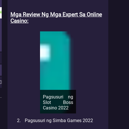
Mga Review Ng Mga Expert Sa Online
Casino
10 €
20 €
10.00 €
20 €
EK USD
CAD EUR NOK SEK USD ZAR
AUD C
Pagsusuri ng
Slot Boss
Casino 2022
Pagsusuri ng Simba Games 2022
n