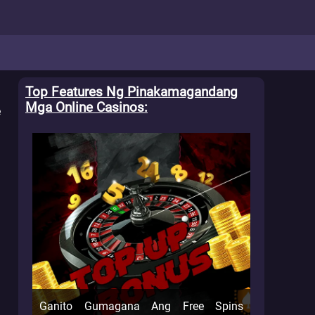
Top Features Ng Pinakamagandang
Mga Online Casinos
e
Ganito Gumagana Ang Free Spins