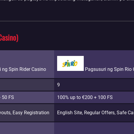
Casino)
 ng Spin Rider Casino
Pagsusuri ng Spin Rio 
9
+ 50 FS
100% up to €200 + 100 FS
youts, Easy Registration
English Site, Regular Offers, Safe C