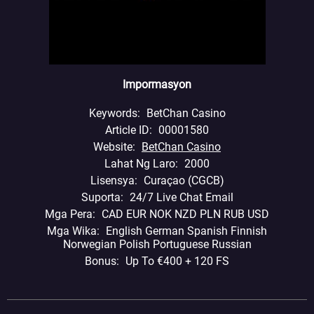
Impormasyon
Keywords
BetChan Casino
Article ID
00001580
Website
BetChan Casino
Lahat Ng Laro
2000
Lisensya
Curaçao (CGCB)
Suporta
24/7 Live Chat Email
Mga Pera
CAD EUR NOK NZD PLN RUB USD
Mga Wika
English German Spanish Finnish
Norwegian Polish Portuguese Russian
Bonus
Up To €400 + 120 FS