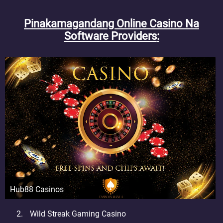
Pinakamagandang Online Casino Na
Software Providers
Hub88 Casinos
Wild Streak Gaming Casino