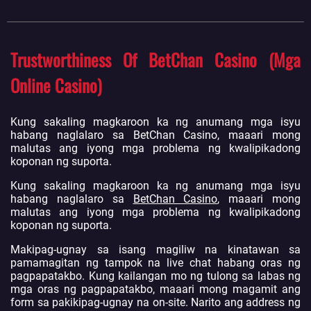
Trustworthiness Of BetChan Casino (Mga
Online Casino)
Kung sakaling magkaroon ka ng anumang mga isyu
habang naglalaro sa BetChan Casino, maaari mong
malutas ang iyong mga problema ng kwalipikadong
koponan ng suporta.
Kung sakaling magkaroon ka ng anumang mga isyu
habang naglalaro sa
BetChan Casino
, maaari mong
malutas ang iyong mga problema ng kwalipikadong
koponan ng suporta.
Makipag-ugnay sa isang magiliw na kinatawan sa
pamamagitan ng tampok na live chat habang oras ng
pagpapatakbo. Kung kailangan mo ng tulong sa labas ng
mga oras ng pagpapatakbo, maaari mong magamit ang
form sa pakikipag-ugnay na on-site. Narito ang address ng