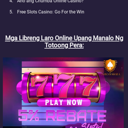
Ano ang Chumba Online Casino?
Free Slots Casino: Go For the Win
Mga Libreng Laro Online Upang Manalo Ng
Totoong Pera