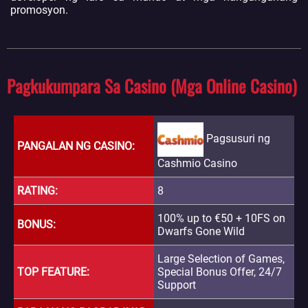
promosyon.
Pagkukumpara Sa Casino (Mga Online Casino)
Pagsusuri ng
PANGALAN NG CASINO
Cashmio Casino
RATING
8
100% up to €50 + 10FS on
BONUS
Dwarfs Gone Wild
Large Selection of Games,
TOP FEATURE
Special Bonus Offer, 24/7
Support