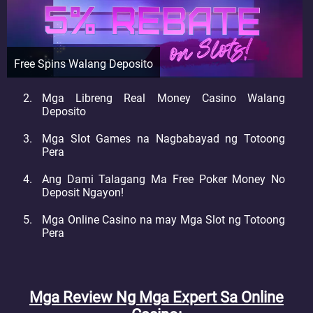
Free Spins Walang Deposito
Mga Libreng Real Money Casino Walang
Deposito
Mga Slot Games na Nagbabayad ng Totoong
Pera
Ang Dami Talagang Ma Free Poker Money No
Deposit Ngayon!
Mga Online Casino na may Mga Slot ng Totoong
Pera
Mga Review Ng Mga Expert Sa Online