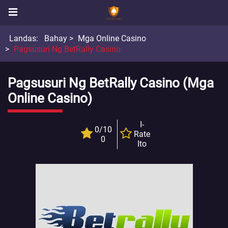
Landas:
Bahay
Mga Online Casino
Pagsusuri Ng BetRally Casino
Pagsusuri Ng BetRally Casino (Mga
Online Casino)
I-
0/10
Rate
0
Ito