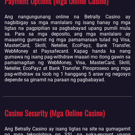
Payment Options (Mga Online Casino)
Ang nangungunang online na Betrally Casino ay
nagbibigay sa mga manlalaro ng isang hanay ng mga
ligtas na pagpipilian sa pagbabayad upang pumili mula
sa. Para sa mga deposito, ang mga manlalaro ay
maaaring gumamit ng mga pamamaraan tulad ng Visa,
MasterCard, Skrill, Neteller, EcoPayz, Bank Transfer,
WebMoney at Paysafecard. Kapag handa ka nang
gumawa ng isang pag-withdraw maaari mo itong gawin sa
pamamagitan ng WebMoney, Visa, MasterCard, Skrill,
Neteller, EcoPayz at Bank Transfer. Pinoproseso ang mga
pag-withdraw sa loob ng 1 hanggang 5 araw ng negosyo
depende sa ginamit na paraan ng pagbabayad.
Casino Security (Mga Online Casino)
Ang Betrally Casino ay isang ligtas na site na gumagamit
ng mga teknolohiya ng SSL na naka-encrypt upang