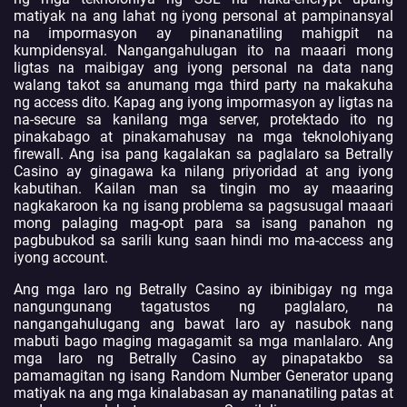
matiyak na ang lahat ng iyong personal at pampinansyal
na impormasyon ay pinananatiling mahigpit na
kumpidensyal. Nangangahulugan ito na maaari mong
ligtas na maibigay ang iyong personal na data nang
walang takot sa anumang mga third party na makakuha
ng access dito. Kapag ang iyong impormasyon ay ligtas na
na-secure sa kanilang mga server, protektado ito ng
pinakabago at pinakamahusay na mga teknolohiyang
firewall. Ang isa pang kagalakan sa paglalaro sa Betrally
Casino ay ginagawa ka nilang priyoridad at ang iyong
kabutihan. Kailan man sa tingin mo ay maaaring
nagkakaroon ka ng isang problema sa pagsusugal maaari
mong palaging mag-opt para sa isang panahon ng
pagbubukod sa sarili kung saan hindi mo ma-access ang
iyong account.
Ang mga laro ng Betrally Casino ay ibinibigay ng mga
nangungunang tagatustos ng paglalaro, na
nangangahulugang ang bawat laro ay nasubok nang
mabuti bago maging magagamit sa mga manlalaro. Ang
mga laro ng Betrally Casino ay pinapatakbo sa
pamamagitan ng isang Random Number Generator upang
matiyak na ang mga kinalabasan ay mananatiling patas at