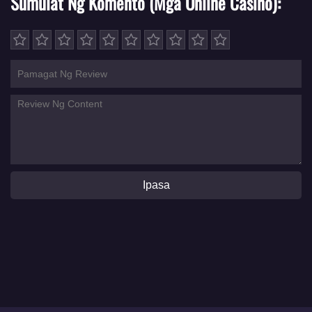
Sumulat Ng Komento (Mga Online Casino)
Ipasa