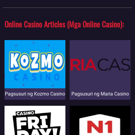
Online Casino Articles (Mga Online Casino)
Pagsusuri ng Kozmo Casino
Pagsusuri ng Maria Casino