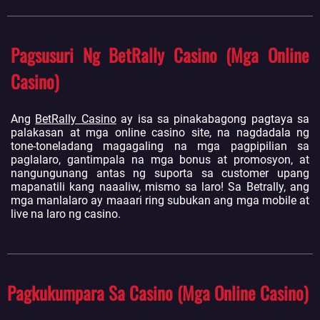
Pagsusuri Ng BetRally Casino (Mga Online
Casino)
Ang
BetRally Casino
ay isa sa pinakabagong pagtaya sa
palakasan at mga online casino site, na nagdadala ng
tone-toneladang magagaling na mga pagpipilian sa
paglalaro, gantimpala na mga bonus at promosyon, at
nangungunang antas ng suporta sa customer upang
mapanatili kang naaaliw, mismo sa laro! Sa Betrally, ang
mga manlalaro ay maaari ring subukan ang mga mobile at
live na laro ng casino.
Pagkukumpara Sa Casino (Mga Online Casino)