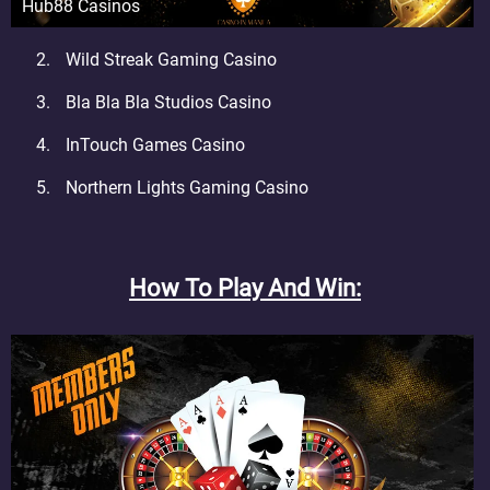
Hub88 Casinos
Wild Streak Gaming Casino
Bla Bla Bla Studios Casino
InTouch Games Casino
Northern Lights Gaming Casino
How To Play And Win