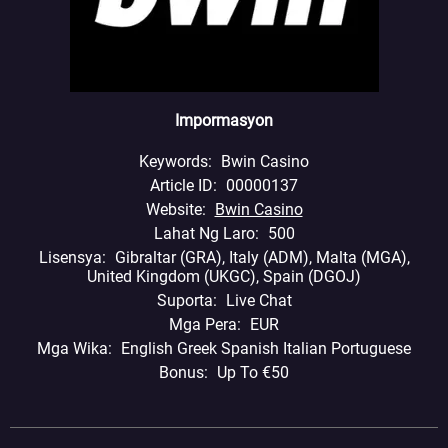
Impormasyon
Keywords
Bwin Casino
Article ID
00000137
Website
Bwin Casino
Lahat Ng Laro
500
Lisensya
Gibraltar (GRA), Italy (ADM), Malta (MGA),
United Kingdom (UKGC), Spain (DGOJ)
Suporta
Live Chat
Mga Pera
EUR
Mga Wika
English Greek Spanish Italian Portuguese
Bonus
Up To €50