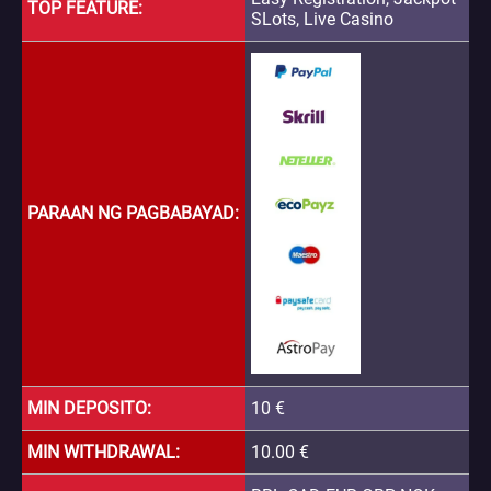
TOP FEATURE
SLots, Live Casino
PARAAN NG PAGBABAYAD
MIN DEPOSITO
10 €
MIN WITHDRAWAL
10.00 €