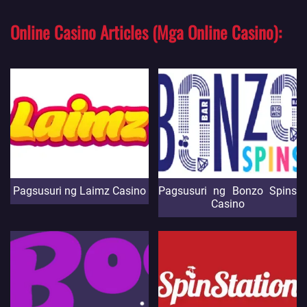
Online Casino Articles (Mga Online Casino)
Pagsusuri ng Laimz Casino
Pagsusuri ng Bonzo Spins
Casino