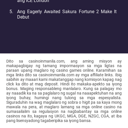
ang ICE London
Ang Eagerly Awaited Sakura Fortune 2 Make It
Debut
Dito sa casinoinmanila.com, ang aming misyon ay
makapagbigay ng tamang impormasyon sa mga ligtas na
paraan upang maglaro ng casino games online. Karamihan sa
mga links dito sa casinoinmanila.com ay mga affiliate links. Ibig
sabihin ay maaari kami makatanggap nang komisyon kapag nag
click ka dito at mag deposit. Hindi ito makaka-apekto sa iyong
bonus. Maging responsableng manlalaro. Kung sa palagay mo
ay naaadik ka na sa paglalaro ng sugal na naaapektuhan na ang
iyong buhay, humingi nang tulong sa mga espesyalista.
Siguraduhin na wag maglalaro ng sobra o higit pa sa kaya mong
mawala na pera, at maglaro lamang sa mga online casino na
sumasailalim sa regulasyon na nagbabantay sa mga online
casinos na ito, kagaya ng UKGC, MGA, DGE, NZGC, CGA, at iba
pang lisensyadong tagaberipika sa iyong bansa.