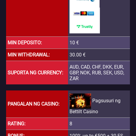
MIN DEPOSITO
10 €
MIN WITHDRAWAL
30.00 €
AUD, CAD, CHF, DKK, EUR,
SUPORTA NG CURRENCY
GBP, NOK, RUB, SEK, USD,
ZAR
Pagsusuri ng
PANGALAN NG CASINO
Bettilt Casino
RATING
8
BONUS
100% up to €500 + 30 FS