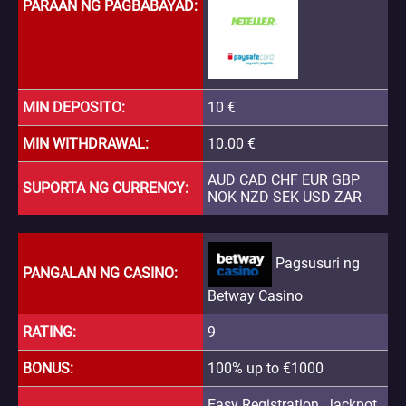
PARAAN NG PAGBABAYAD
MIN DEPOSITO
10 €
MIN WITHDRAWAL
10.00 €
AUD CAD CHF EUR GBP
SUPORTA NG CURRENCY
NOK NZD SEK USD ZAR
Pagsusuri ng
PANGALAN NG CASINO
Betway Casino
RATING
9
BONUS
100% up to €1000
Easy Registration, Jackpot