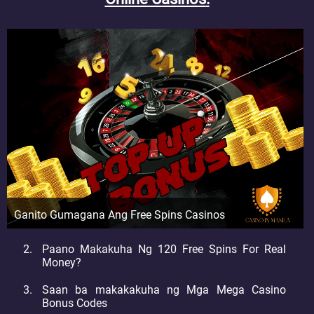
Ganito Gumagana Ang Free Spins Casinos
Paano Makakuha Ng 120 Free Spins For Real
Money?
Saan ba makakakuha ng Mga Mega Casino
Bonus Codes