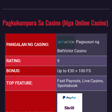
Pagkukumpara Sa Casino (Mga Online Casino)
Pagsusuri ng
PANGALAN NG CASINO
BetVictor Casino
RATING
9
BONUS
Up to €30 + 100 FS
Fast Payouts, Live Casino,
TOP FEATURE
Sportsbook