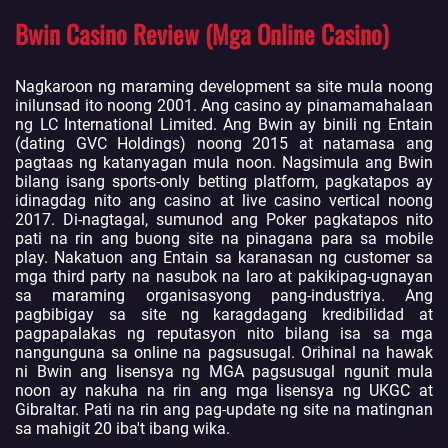
Bwin Casino Review (Mga Online Casino)
Nagkaroon ng maraming development sa site mula noong
inilunsad ito noong 2001. Ang casino ay pinamamahalaan
ng LC International Limited. Ang Bwin ay binili ng Entain
(dating GVC Holdings) noong 2015 at natamasa ang
pagtaas ng katanyagan mula noon. Nagsimula ang Bwin
bilang isang sports-only betting platform, pagkatapos ay
idinagdag nito ang casino at live casino vertical noong
2017. Di-nagtagal, sumunod ang Poker pagkatapos nito
pati na rin ang buong site na pinagana para sa mobile
play. Nakatuon ang Entain sa karanasan ng customer sa
mga third party na nasubok na laro at pakikipag-ugnayan
sa maraming organisasyong pang-industriya. Ang
pagbibigay sa site ng karagdagang kredibilidad at
pagpapalakas ng reputasyon nito bilang isa sa mga
nangunguna sa online na pagsusugal. Orihinal na hawak
ni Bwin ang lisensya ng MGA pagsusugal ngunit mula
noon ay nakuha na rin ang mga lisensya ng UKGC at
Gibraltar. Pati na rin ang pag-update ng site na matingnan
sa mahigit 20 iba't ibang wika.