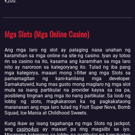
€200.
Mga Slots (Mga Online Casino)
Ang mga laro ng slot ay palaging nasa unahan ng
karamihan sa mga online na site ng casino. Iyan ay totoo
rin sa casino na ito, kasama ang karamihan sa mga laro
nito ay naroroon sa kategoryang ito. Tulad ng iba pang
mga kategorya, maaari mong i-filter ang mga Slots sa
pamamagitan ng kani-kanilang mga developer.
Samakatuwid, kung mas gusto mong maglaro ng mga slot
mula sa isang partikular na provider kaysa sa isa pa,
posibleng tingnan ang mga ito nang partikular. Sa loob ng
lobby ng slots, magkakaroon ka ng pagkakataong
maranasan ang mga laro tulad ng Fruit Super Nova, Bomb
Squad, Ice Mania at Childhood Sweets.
Kung ikaw ay isang tagahanga ng mga Slots ng jackpot,
ang
casino4us
ay maaari pa ring magsilbi sa iyo.
Mayroong kategorya sa lobby na partikular na tumutustos