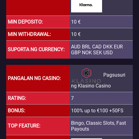
MIN DEPOSITO
10 €
MIN WITHDRAWAL
10 €
AUD BRL CAD DKK EUR
SUPORTA NG CURRENCY
GBP NOK SEK USD
Pagsusuri
PANGALAN NG CASINO
ng Klasino Casino
RATING
7
BONUS
100% up to €100 +50FS
Bingo, Classic Slots, Fast
TOP FEATURE
Payouts