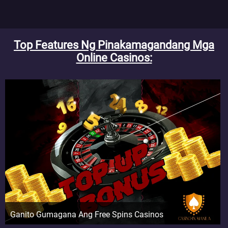
Top Features Ng Pinakamagandang Mga
Online Casinos
Ganito Gumagana Ang Free Spins Casinos