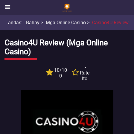
Landas:
Bahay
Mga Online Casino
Casino4U Review
Casino4U Review (Mga Online
Casino)
I-
10/10
Rate
0
Ito