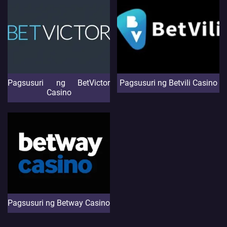
Pagsusuri ng BetVictor
Pagsusuri ng Betvili Casino
Casino
Pagsusuri ng Betway Casino