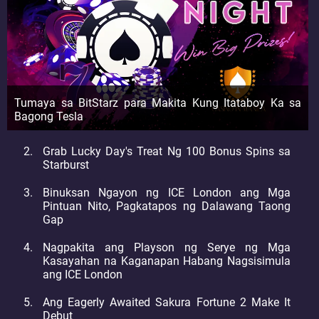
Tumaya sa BitStarz para Makita Kung Itataboy Ka sa
Bagong Tesla
Grab Lucky Day's Treat Ng 100 Bonus Spins sa
Starburst
Binuksan Ngayon ng ICE London ang Mga
Pintuan Nito, Pagkatapos ng Dalawang Taong
Gap
Nagpakita ang Playson ng Serye ng Mga
Kasayahan na Kaganapan Habang Nagsisimula
ang ICE London
Ang Eagerly Awaited Sakura Fortune 2 Make It
Debut