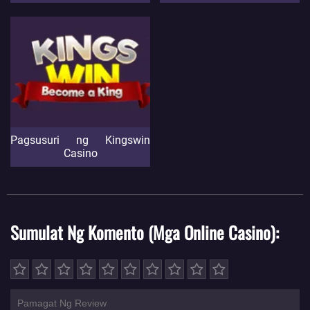
Pagsusuri ng Kingswin
Casino
Sumulat Ng Komento (Mga Online Casino)