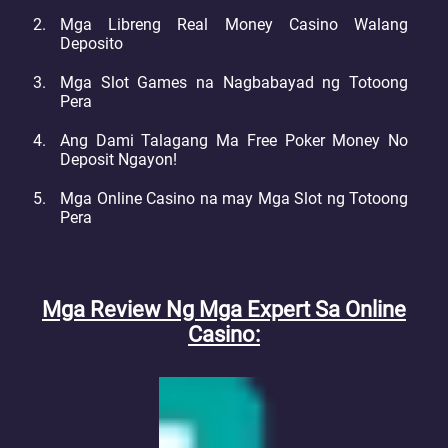
Mga Libreng Real Money Casino Walang
Deposito
Mga Slot Games na Nagbabayad ng Totoong
Pera
Ang Dami Talagang Ma Free Poker Money No
Deposit Ngayon!
Mga Online Casino na may Mga Slot ng Totoong
Pera
Mga Review Ng Mga Expert Sa Online
Casino