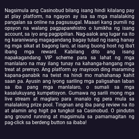
Nagsimula ang Casinobud bilang isang hindi kilalang pay
at play platform, na ngayon ay isa sa mga malalaking
pangalan sa online na pagsusugal. Maaari kang pumili ng
opsyon na walang pagpaparehistro o lumikha ng isang
account, sa iyo ang pagpipilian. Nag-aalok ang lugar na ito
ng karaniwang magagandang bagay tulad ng isang hanay
ng mga sikat at bagong laro, at isang buong host ng iba't
ibang mga reward. Kabilang dito ang isang
napakagandang VIP scheme para sa lahat ng mga
manlalaro na may ilang tunay na kahanga-hangang mga
treat at premyo. Ang platform ay mayroon ding maraming
kapana-panabik na twist na hindi mo mahahanap kahit
saan pa. Ayusin ang iyong sariling mga paligsahan laban
sa iba pang mga manlalaro, o sumali sa mga
kasalukuyang kumpetisyon. Gumawa ng sarili mong mga
live stream at maglaro para manalo ng pera mula sa
malalaking prize pool. Tingnan ang iba pang review na ito
at alamin ang higit pa tungkol sa Casinobud. O pindutin
ang ground running at magsimula sa pamamagitan ng
pag-click sa berdeng button sa ibaba!