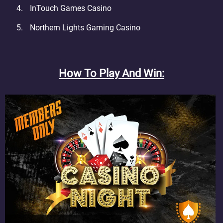
InTouch Games Casino
Northern Lights Gaming Casino
How To Play And Win