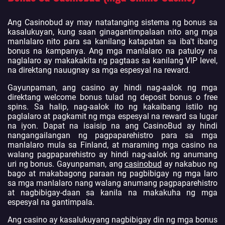
Ang Casinobud ay may natatanging sistema ng bonus sa
kasalukuyan, kung saan ginagantimpalaan nito ang mga
manlalaro nito para sa kanilang katapatan sa iba't ibang
bonus na kampanya. Ang mga manlalaro na patuloy na
naglalaro ay makakakita ng pagtaas sa kanilang VIP level,
na direktang nauugnay sa mga espesyal na reward.
Gayunpaman, ang casino ay hindi nag-aalok ng mga
direktang welcome bonus tulad ng deposit bonus o free
spins. Sa halip, nag-aalok ito ng kakaibang istilo ng
paglalaro at pagkamit ng mga espesyal na reward sa lugar
na iyon. Dapat na isaisip na ang CasinoBud ay hindi
nangangailangan ng pagpaparehistro para sa mga
manlalaro mula sa Finland, at maraming mga casino na
walang pagpaparehistro ay hindi nag-aalok ng anumang
uri ng bonus. Gayunpaman, ang
casinobud
ay nakabuo ng
bago at makabagong paraan ng pagbibigay ng mga laro
sa mga manlalaro nang walang anumang pagpaparehistro
at nagbibigay-daan sa kanila na makakuha ng mga
espesyal na gantimpala.
Ang casino ay kasalukuyang nagbibigay din ng mga bonus