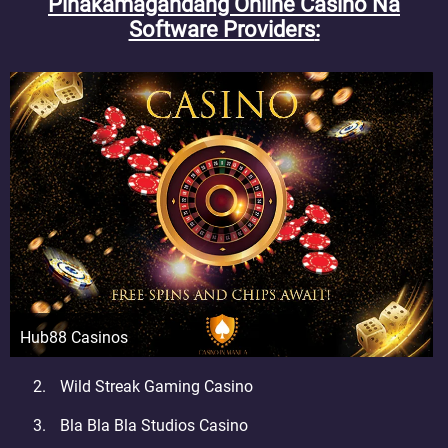
Pinakamagandang Online Casino Na
Software Providers
Hub88 Casinos
Wild Streak Gaming Casino
Bla Bla Bla Studios Casino