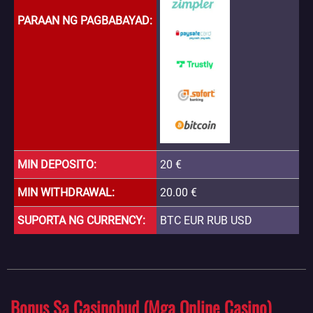
PARAAN NG PAGBABAYAD
MIN DEPOSITO
20 €
MIN WITHDRAWAL
20.00 €
SUPORTA NG CURRENCY
BTC EUR RUB USD
Bonus Sa Casinobud (Mga Online Casino)