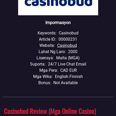
Impormasyon
Keywords
Casinobud
Article ID
00000231
Website
Casinobud
Lahat Ng Laro
2000
Lisensya
Malta (MGA)
Suporta
24/7 Live Chat Email
Mga Pera
CAD EUR
Mga Wika
English Finnish
Bonus
Not Available
Casinobud Review (Mga Online Casino)