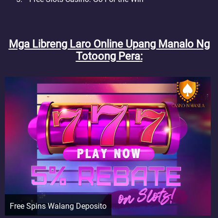
Mga Libreng Laro Online Upang Manalo Ng
Totoong Pera
Free Spins Walang Deposito