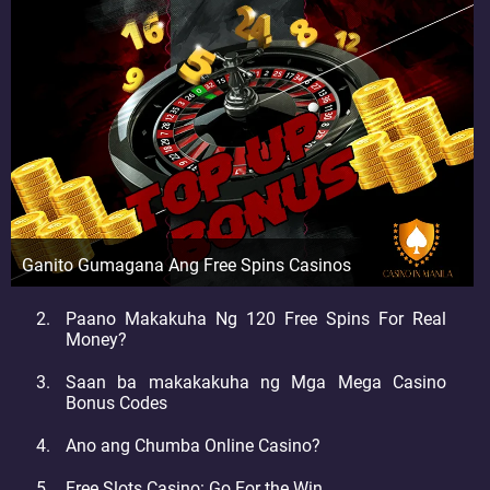
Ganito Gumagana Ang Free Spins Casinos
Paano Makakuha Ng 120 Free Spins For Real
Money?
Saan ba makakakuha ng Mga Mega Casino
Bonus Codes
Ano ang Chumba Online Casino?
Free Slots Casino: Go For the Win