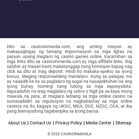
Dito sa casinoinmanila.com, ang aming misyon ay
makapagbigay ng tamang impormasyon sa mga ligtas na
paraan upang maglaro ng casino games online. Karamihan sa
mga links dito sa casinoinmanila.com ay mga affiliate links. Ibig
sabihin ay maaari kami makatanggap nang komisyon kapag nag
click ka dito at mag deposit. Hindi ito makaka-apekto sa iyong
bonus. Maging responsableng manlalaro. Kung sa palagay mo
ay naaadik ka na sa paglalaro ng sugal na naaapektuhan na ang
iyong buhay, humingi nang tulong sa mga espesyalista.
Siguraduhin na wag maglalaro ng sobra o higit pa sa kaya mong
mawala na pera, at maglaro lamang sa mga online casino na
sumasailalim sa regulasyon na nagbabantay sa mga online
casinos na ito, kagaya ng UKGC, MGA, DGE, NZGC, CGA, at iba
pang lisensyadong tagaberipika sa iyong bansa.
About Us
Contact Us
Privacy Policy
Media Center
Sitemap
© 2026 CASINOINMANILA