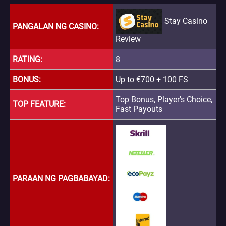
Stay Casino
PANGALAN NG CASINO
Review
RATING
8
BONUS
Up to €700 + 100 FS
Top Bonus, Player's Choice,
TOP FEATURE
Fast Payouts
PARAAN NG PAGBABAYAD