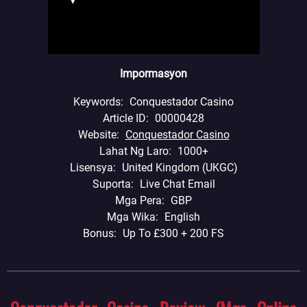
Impormasyon
Keywords
Conquestador Casino
Article ID
00000428
Website
Conquestador Casino
Lahat Ng Laro
1000+
Lisensya
United Kingdom (UKGC)
Suporta
Live Chat Email
Mga Pera
GBP
Mga Wika
English
Bonus
Up To £300 + 200 FS