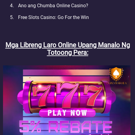
Ano ang Chumba Online Casino?
Free Slots Casino: Go For the Win
Mga Libreng Laro Online Upang Manalo Ng
Totoong Pera