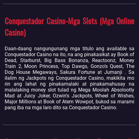
Conquestador Casino-Mga Slots (Mga Online
Casino)
Daan-daang nangungunang mga titulo ang available sa
Conquestador Casino na ito, na ang pinakasikat ay Book of
Dead, Starburst, Big Bass Bonanza, Reactoonz, Money
Train 2, Moon Princess, Top Dawgs, Gonzo's Quest, The
Dog House Megaways, Sakura Fortune at Jumanji . Sa
ilalim ng Jackpots ng Conquestador Casino, makikita mo
rin ang lahat ng pinakamalaki at pinakamahusay na
malalaking money slot tulad ng Mega Moolah Absolootly
Mad at Juicy Joker, Ozwin's Jackpots, Wheel of Wishes,
Major Millions at Book of Atem Wowpot, bukod sa marami
pang iba na mga laro dito sa Conquestador Casino.