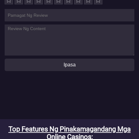
Ipasa
Top Features Ng Pinakamagandang Mga
Online Casinos