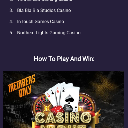
Bla Bla Bla Studios Casino
InTouch Games Casino
Northern Lights Gaming Casino
How To Play And Win