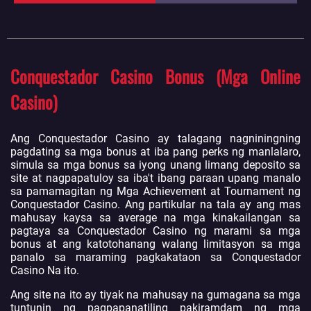
Conquestador Casino Bonus (Mga Online
Casino)
Ang Conquestador Casino ay talagang nagniningning
pagdating sa mga bonus at iba pang perks ng manlalaro,
simula sa mga bonus sa iyong unang limang deposito sa
site at nagpapatuloy sa iba't ibang paraan upang manalo
sa pamamagitan ng Mga Achievement at Tournament ng
Conquestador Casino. Ang partikular na tala ay ang mas
mahusay kaysa sa average na mga kinakailangan sa
pagtaya sa Conquestador Casino ng marami sa mga
bonus at ang katotohanang walang limitasyon sa mga
panalo sa maraming pagkakataon sa Conquestador
Casino Na ito.
Ang site na ito ay tiyak na mahusay na gumagana sa mga
tuntunin ng pagpapanatiling pakiramdam ng mga