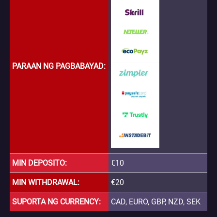
PARAAN NG PAGBABAYAD
MIN DEPOSITO
€10
MIN WITHDRAWAL
€20
SUPORTA NG CURRENCY
CAD, EURO, GBP, NZD, SEK