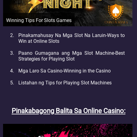
Winning Tips For Slots Games
Pinakamahusay Na Mga Slot Na Laruin-Ways to
Win at Online Slots
Paano Gumagana ang Mga Slot Machine-Best
Strategies for Playing Slot
Mga Laro Sa Casino-Winning in the Casino
Listahan ng Tips for Playing Slot Machines
Pinakabagong Balita Sa Online Casino