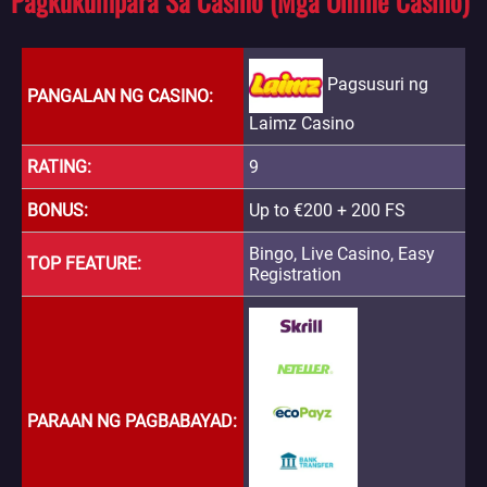
Pagkukumpara Sa Casino (Mga Online Casino)
Pagsusuri ng
PANGALAN NG CASINO
Laimz Casino
RATING
9
BONUS
Up to €200 + 200 FS
Bingo, Live Casino, Easy
TOP FEATURE
Registration
PARAAN NG PAGBABAYAD