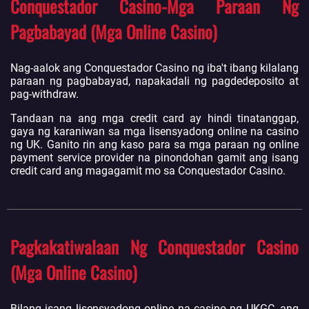
Conquestador Casino-Mga Paraan Ng
Pagbabayad (Mga Online Casino)
Nag-aalok ang Conquestador Casino ng iba't ibang kilalang
paraan ng pagbabayad, napakadali ng pagdedeposito at
pag-withdraw.
Tandaan na ang mga credit card ay hindi tinatanggap,
gaya ng karaniwan sa mga lisensyadong online na casino
ng UK. Ganito rin ang kaso para sa mga paraan ng online
payment service provider na pinondohan gamit ang isang
credit card ang magagamit mo sa Conquestador Casino.
Pagkakatiwalaan Ng Conquestador Casino
(Mga Online Casino)
Bilang isang lisensyadong online na casino ng UKGC, ang