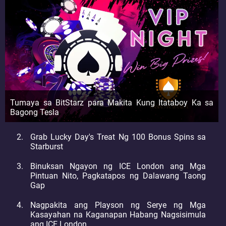
Tumaya sa BitStarz para Makita Kung Itataboy Ka sa
Bagong Tesla
Grab Lucky Day's Treat Ng 100 Bonus Spins sa
Starburst
Binuksan Ngayon ng ICE London ang Mga
Pintuan Nito, Pagkatapos ng Dalawang Taong
Gap
Nagpakita ang Playson ng Serye ng Mga
Kasayahan na Kaganapan Habang Nagsisimula
ang ICE London