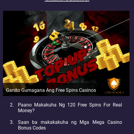
Ganito Gumagana Ang Free Spins Casinos
Paano Makakuha Ng 120 Free Spins For Real
Money?
Saan ba makakakuha ng Mga Mega Casino
Bonus Codes