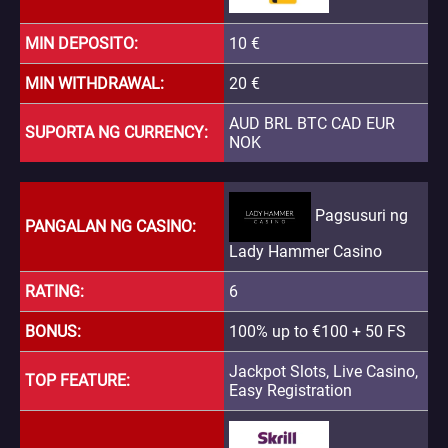
MIN DEPOSITO
10 €
MIN WITHDRAWAL
20 €
AUD BRL BTC CAD EUR
SUPORTA NG CURRENCY
NOK
Pagsusuri ng
PANGALAN NG CASINO
Lady Hammer Casino
RATING
6
BONUS
100% up to €100 + 50 FS
Jackpot Slots, Live Casino,
TOP FEATURE
Easy Registration