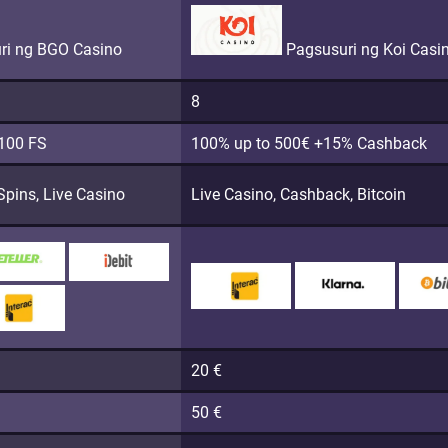
ri ng BGO Casino
Pagsusuri ng Koi Casi
8
 100 FS
100% up to 500€ +15% Cashback
Spins, Live Casino
Live Casino, Cashback, Bitcoin
20 €
50 €