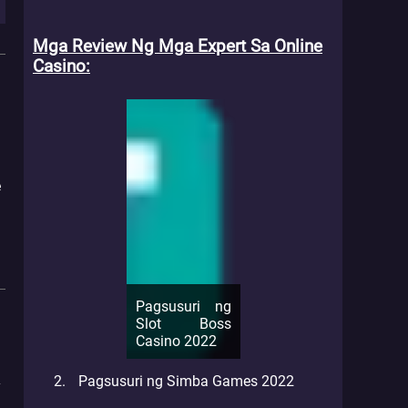
EUR GBP ZAR
BRL C
Mga Review Ng Mga Expert Sa Online
Casino
g
a
e
a
a
Pagsusuri ng
Slot Boss
Casino 2022
Pagsusuri ng Simba Games 2022
y
a