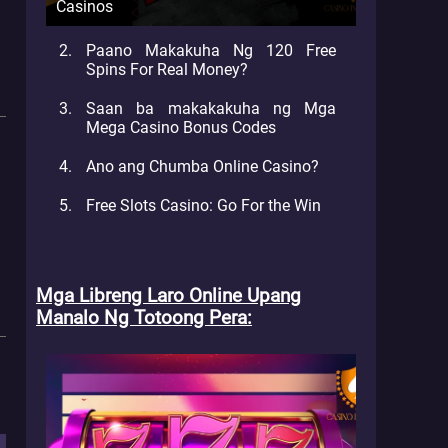
Casinos
Paano Makakuha Ng 120 Free
Spins For Real Money?
Saan ba makakakuha ng Mga
Mega Casino Bonus Codes
Ano ang Chumba Online Casino?
Free Slots Casino: Go For the Win
g
g
g
Mga Libreng Laro Online Upang
Manalo Ng Totoong Pera