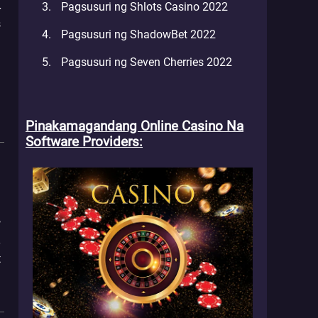
Pagsusuri ng Shlots Casino 2022
r
s
Pagsusuri ng ShadowBet 2022
Pagsusuri ng Seven Cherries 2022
a
g
a
Pinakamagandang Online Casino Na
Software Providers
,
g
y
t