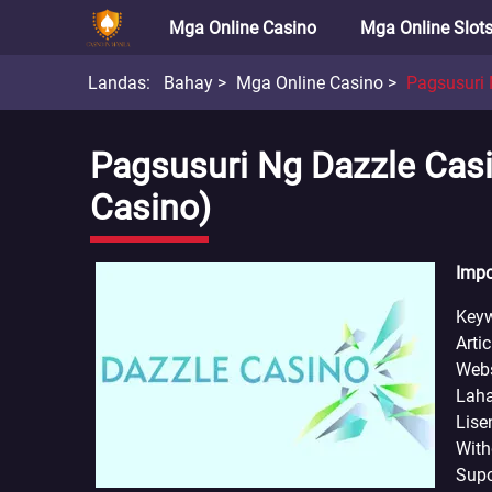
Mga Online Casino
Mga Online Slot
Landas:
Bahay
Mga Online Casino
Pagsusuri 
Pagsusuri Ng Dazzle Cas
Casino)
Imp
Key
Artic
Webs
Laha
Lise
With
Supo