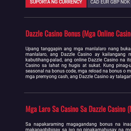
SUPORTA NG CURRENCY
CAD EUR GBP NOK
Dazzle Casino Bonus (Mga Online Casin
Upang tanggapin ang mga manlalaro nang buka
manlalaro, ang Dazzle Casino ay kailangang 
kabutihang-palad, ang online Dazzle Casino na i
Casino sa lahat ng hugis at sukat. Kung pinag
seasonal na bonus code, mga reload na bonus o 
mga premyong cash, ang Dazzle Casino ay talagan
Mga Laro Sa Casino Sa Dazzle Casino (
Sa napakaraming magagandang bonus na inaal
makapagbibigay sa iyo ng pinakamahusay na m