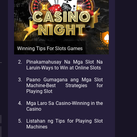
Winning Tips For Slots Games
Pinakamahusay Na Mga Slot Na
Laruin-Ways to Win at Online Slots
Paano Gumagana ang Mga Slot
Machine-Best Strategies for
Playing Slot
Mga Laro Sa Casino-Winning in the
Casino
Listahan ng Tips for Playing Slot
Machines