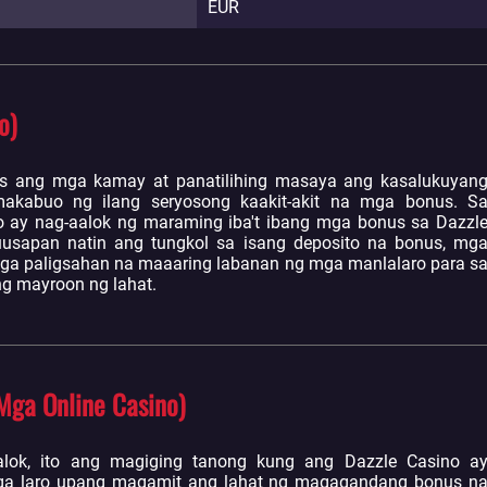
EUR
o)
s ang mga kamay at panatilihing masaya ang kasalukuyan
makabuo ng ilang seryosong kaakit-akit na mga bonus. S
to ay nag-aalok ng maraming iba't ibang mga bonus sa Dazzl
-uusapan natin ang tungkol sa isang deposito na bonus, mg
mga paligsahan na maaaring labanan ng mga manlalaro para s
g mayroon ng lahat.
Mga Online Casino)
ok, ito ang magiging tanong kung ang Dazzle Casino a
ga laro upang magamit ang lahat ng magagandang bonus n