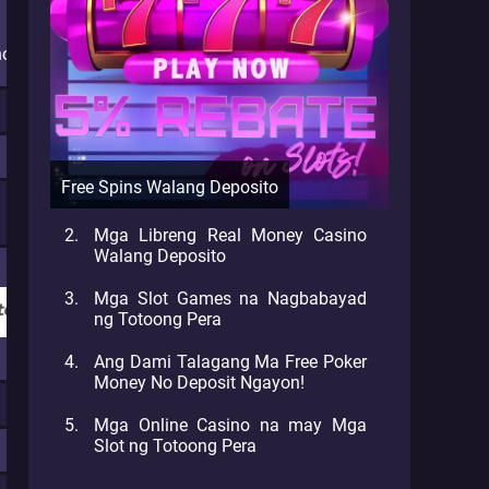
no
Pagsusuri ng Spinit Casino
Casin
8
7
Up to €1000 + 200 FS
Up to 
Free Spins Walang Deposito
Jackpot Slots, Live Casino, Easy
24/7 S
Registration
Mga Libreng Real Money Casino
Walang Deposito
Mga Slot Games na Nagbabayad
ng Totoong Pera
Ang Dami Talagang Ma Free Poker
Money No Deposit Ngayon!
10 €
10 €
Mga Online Casino na may Mga
Slot ng Totoong Pera
10 €
20.00 