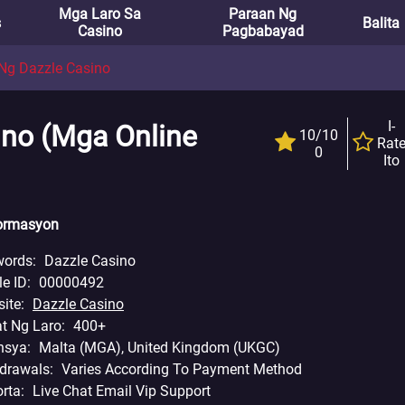
Mga Laro Sa
Paraan Ng
s
Balita
Casino
Pagbabayad
Ng Dazzle Casino
I-
ino (Mga Online
10/10
Rat
0
Ito
ormasyon
words
Dazzle Casino
le ID
00000492
ite
Dazzle Casino
t Ng Laro
400+
nsya
Malta (MGA), United Kingdom (UKGC)
drawals
Varies According To Payment Method
rta
Live Chat Email Vip Support