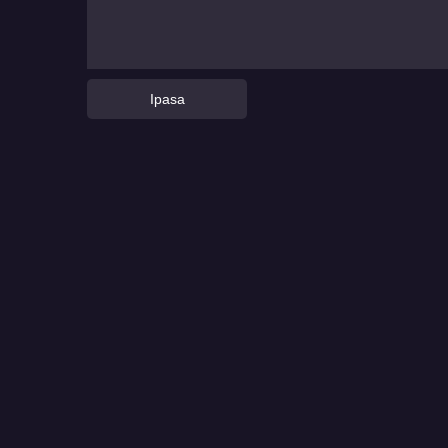
Ipasa