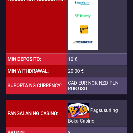
MIN DEPOSITO
10 €
MIN WITHDRAWAL
20.00 €
CAD EUR NOK NZD PLN
SUPORTA NG CURRENCY
RUB USD
Pagsusuri ng
PANGALAN NG CASINO
Boka Casino
RATING
8