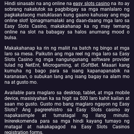
Hindi sinasabi na ang online na
easy slots casino
na ito ay
sobrang nakatutok sa pagbibigay sa mga manlalaro ng
pagkakataong matuklasan kung gaano kahusay ang mga
online slot! Ipinagmamalaki ang daan-daang mga laro sa
Easy Slots Casino, makakahanap ka ng may temang
online na slot na babagay sa halos anumang mood o
bulsa.
Makakahanap ka rin ng maliit na batch ng bingo at mga
laro sa mesa. Paikutin ang mga reel ng mga laro sa Easy
Slots Casino ng mga nangungunang software provider
tulad ng NetEnt, Microgaming, at iSoftBet. Maaari kang
kumuha ng bago para sa isang kapanapanabik na
karanasan, o subukan lang ang isang bagay na alam mo
na at gusto mo.
Available para maglaro sa desktop, tablet, at mga mobile
device, masisiyahan ka sa higit sa 500 laro kahit kailan at
saan mo gusto. Gusto mo bang maglaro ngayon ng Easy
Slots? Ang pagrerehistro sa Easy Slots casino ay
napakasimple at tumatagal ng ilang minuto.
Inirerekomenda para sa mga hindi kayang tumayo ng
matagal at nakakapagod na Easy Slots Casinos
registration forms.