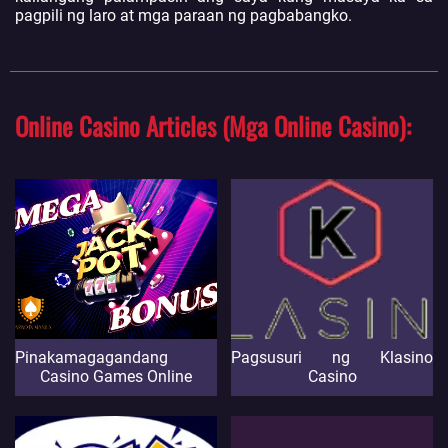
pagpili ng laro at mga paraan ng pagbabangko.
Online Casino Articles (Mga Online Casino)
Pinakamagagandang
Pagsusuri ng Klasino
Casino Games Online
Casino