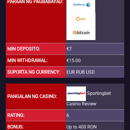
PARAAN NG PAGBABAYAD
MIN DEPOSITO
€7
MIN WITHDRAWAL
€15.00
SUPORTA NG CURRENCY
EUR RUB USD
Sportingbet
PANGALAN NG CASINO
Casino Review
RATING
6
BONUS
Up to 400 RON