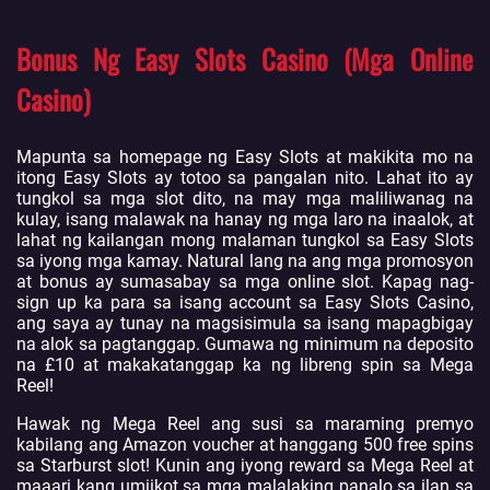
Bonus Ng Easy Slots Casino (Mga Online
Casino)
Mapunta sa homepage ng Easy Slots at makikita mo na
itong Easy Slots ay totoo sa pangalan nito. Lahat ito ay
tungkol sa mga slot dito, na may mga maliliwanag na
kulay, isang malawak na hanay ng mga laro na inaalok, at
lahat ng kailangan mong malaman tungkol sa Easy Slots
sa iyong mga kamay. Natural lang na ang mga promosyon
at bonus ay sumasabay sa mga online slot. Kapag nag-
sign up ka para sa isang account sa Easy Slots Casino,
ang saya ay tunay na magsisimula sa isang mapagbigay
na alok sa pagtanggap. Gumawa ng minimum na deposito
na £10 at makakatanggap ka ng libreng spin sa Mega
Reel!
Hawak ng Mega Reel ang susi sa maraming premyo
kabilang ang Amazon voucher at hanggang 500 free spins
sa Starburst slot! Kunin ang iyong reward sa Mega Reel at
maaari kang umiikot sa mga malalaking panalo sa ilan sa