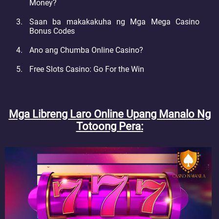
Money?
Saan ba makakakuha ng Mga Mega Casino
Bonus Codes
Ano ang Chumba Online Casino?
Free Slots Casino: Go For the Win
Mga Libreng Laro Online Upang Manalo Ng
Totoong Pera