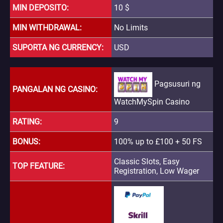
MIN DEPOSITO
10 $
MIN WITHDRAWAL
No Limits
SUPORTA NG CURRENCY
USD
Pagsusuri ng
PANGALAN NG CASINO
WatchMySpin Casino
RATING
9
BONUS
100% up to £100 + 50 FS
Classic Slots, Easy
TOP FEATURE
Registration, Low Wager