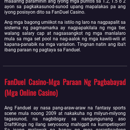
maaaring paramihin ang iyong mga puntos sa 1.2, 1.5 o 2
ayon sa pagkakasunod-sunod upang mapalakas pa ang
iyong posisyon dito sa FanDuel Casino.
Ang mga bagong umiikot na istilo ng laro na nagpapalit sa
sistema ng pagmamarka ay nagpapakilala ng mga tier,
walang salary cap at nagsasangkot ng mga manlalaro
mula sa mga set pool na nag-aalok ng mga kawili-wili at
kapana-panabik na mga variation. Tingnan natin ang iba't
ibang paraan ng pagtaya sa Fanduel.
FanDuel Casino-Mga Paraan Ng Pagbabayad
(Mga Online Casino)
Ang Fanduel ay nasa pang-araw-araw na fantasy sports
scene mula noong 2009 at nakakuha ng milyun-milyong
tagasunod, na nagbibigay sa nangungunang aso
DraftKings ng ilang seryosong mahigpit na kumpetisyon!
Sa isang malawak na hanay ng mga garantisadong