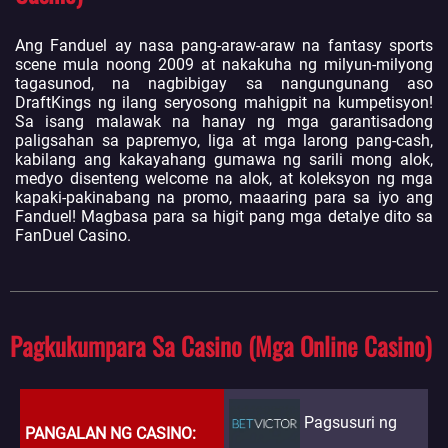
Ang Fanduel ay nasa pang-araw-araw na fantasy sports
scene mula noong 2009 at nakakuha ng milyun-milyong
tagasunod, na nagbibigay sa nangungunang aso
DraftKings ng ilang seryosong mahigpit na kumpetisyon!
Sa isang malawak na hanay ng mga garantisadong
paligsahan sa papremyo, liga at mga larong pang-cash,
kabilang ang kakayahang gumawa ng sarili mong alok,
medyo disenteng welcome na alok, at koleksyon ng mga
kapaki-pakinabang na promo, maaaring para sa iyo ang
Fanduel! Magbasa para sa higit pang mga detalye dito sa
FanDuel Casino.
Pagkukumpara Sa Casino (Mga Online Casino)
Pagsusuri ng
PANGALAN NG CASINO