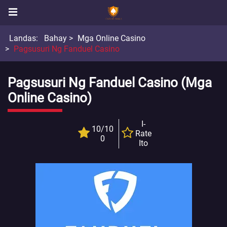
Landas:
Bahay
Mga Online Casino
Pagsusuri Ng Fanduel Casino
Pagsusuri Ng Fanduel Casino (Mga
Online Casino)
I-
10/10
Rate
0
Ito