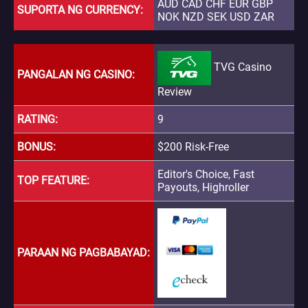
AUD CAD CHF EUR GBP
SUPORTA NG CURRENCY
NOK NZD SEK USD ZAR
TVG Casino
PANGALAN NG CASINO
Review
RATING
9
BONUS
$200 Risk-Free
Editor's Choice, Fast
TOP FEATURE
Payouts, Highroller
PARAAN NG PAGBABAYAD