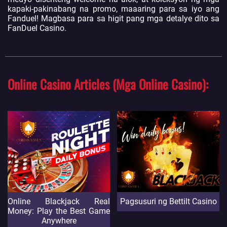
kapaki-pakinabang na promo, maaaring para sa iyo ang
Fanduel! Magbasa para sa higit pang mga detalye dito sa
FanDuel Casino.
Online Casino Articles (Mga Online Casino)
Online Blackjack Real
Pagsusuri ng Bettilt Casino
Money: Play the Best Game
Anywhere