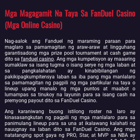
Mga Magagamit Na Taya Sa FanDuel Casino
(Mga Online Casino)
Nag-aalok ang Fanduel ng maraming paraan para
maglaro sa pamamagitan ng araw-araw at lingguhang
garantisadong mga prize pool tournament at cash game
dito sa
fanduel casino
. Ang mga kumpetisyon ay maaaring
sumaklaw sa isang tugma o isang serye ng mga laban at
sa pangkalahatan ay kinabibilangan ng
pakikipagkumpitensya laban sa iba pang mga manlalaro
sa pamamagitan ng pagpili ng mga partikular na taya o
lineup upang manalo ng mga puntos at maabot o
lumampas sa tinukoy na layunin para sa isang cash na
premyong payout dito sa FanDuel Casino.
Ang karaniwang buong istilong roster na laro ay
kinasasangkutan ng pagpili ng mga manlalaro para sa
panimulang lineup para sa una at ikalawang kalahati ng
nauugnay na laban dito sa FanDuel Casino. Ang mga
natatanging spot gaya ng PRO, Star, at MVP sa NBA ay