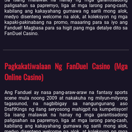
paligsahan sa papremyo, liga at mga larong pang-cash,
kabilang ang kakayahang gumawa ng sarili mong alok,
medyo disenteng welcome na alok, at koleksyon ng mga
kapaki-pakinabang na promo, maaaring para sa iyo ang
Fanduel! Magbasa para sa higit pang mga detalye dito sa
FanDuel Casino.
Pagkakatiwalaan Ng FanDuel Casino (Mga
Online Casino)
Ang Fanduel ay nasa pang-araw-araw na fantasy sports
scene mula noong 2009 at nakakuha ng milyun-milyong
tagasunod, na nagbibigay sa nangungunang aso
DraftKings ng ilang seryosong mahigpit na kumpetisyon!
Sa isang malawak na hanay ng mga garantisadong
paligsahan sa papremyo, liga at mga larong pang-cash,
kabilang ang kakayahang gumawa ng sarili mong alok,
medyo disenteng welcome na alok, at koleksyon ng mga