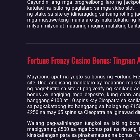
Gayundin, ang mga progresibong laro ng jackpo
katulad na istilo ng paglalaro sa mga video slot 
ng stake sa site ay idinaragdag sa isang rolling
mga masuwerteng manlalaro ay nakakakuha ng lo
milyun-milyon at maaaring maging malaking balit
Fortune Frenzy Casino Bonus: Tingnan 
Mayroong apat na yugto sa bonus ng Fortune Fr
site. Una, ang isang manlalaro ay maaaring maka
ng pagrehistro sa site at pag-verify ng kanilang 
bonus ay nagiging mga deposito, kung saan a
hanggang £100 at 10 spins kay Cleopatra sa kani
sa pagkakataong ito hanggang sa halaga ng £150
£250 na may 65 spins sa Cleopatra na iginawad di
Walang pag-aalinlangan tungkol sa laki ng bo
mabigyan ng £500 sa mga bonus pati na rin ang 
kinakailangan para sa pinakamataas na bonus. P