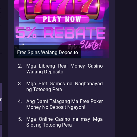
,
e
y
,
a
Free Spins Walang Deposito
Mga Libreng Real Money Casino
Walang Deposito
Mga Slot Games na Nagbabayad
ng Totoong Pera
 Slots
Pagsusuri ng Spin Samurai
Ang Dami Talagang Ma Free Poker
Casino
Money No Deposit Ngayon!
8
8
Mga Online Casino na may Mga
Slot ng Totoong Pera
Up to €800 + 75 FS
Up to