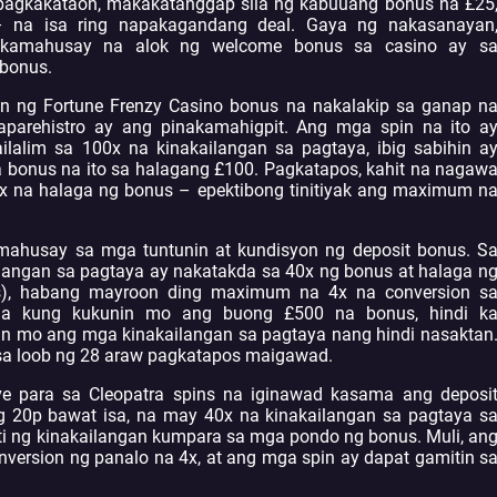
agkakataon, makakatanggap sila ng kabuuang bonus na £25
– na isa ring napakagandang deal. Gaya ng nakasanayan
akamahusay na alok ng welcome bonus sa casino ay s
bonus.
on ng Fortune Frenzy Casino bonus na nakalakip sa ganap n
paparehistro ay ang pinakamahigpit. Ang mga spin na ito a
lalim sa 100x na kinakailangan sa pagtaya, ibig sabihin a
 bonus na ito sa halagang £100. Pagkatapos, kahit na nagaw
4x na halaga ng bonus – epektibong tinitiyak ang maximum n
ahusay sa mga tuntunin at kundisyon ng deposit bonus. S
langan sa pagtaya ay nakatakda sa 40x ng bonus at halaga n
s), habang mayroon ding maximum na 4x na conversion s
a kung kukunin mo ang buong £500 na bonus, hindi k
n mo ang mga kinakailangan sa pagtaya nang hindi nasaktan
 sa loob ng 28 araw pagkatapos maigawad.
e para sa Cleopatra spins na iginawad kasama ang deposi
g 20p bawat isa, na may 40x na kinakailangan sa pagtaya s
i ng kinakailangan kumpara sa mga pondo ng bonus. Muli, an
version ng panalo na 4x, at ang mga spin ay dapat gamitin s