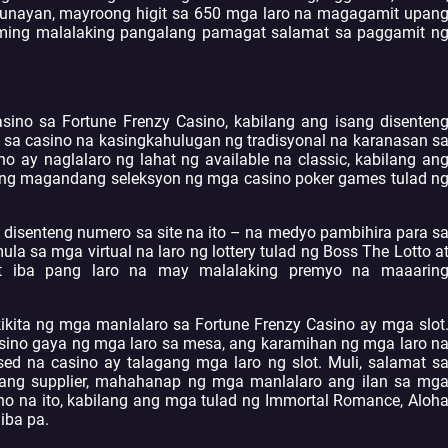
katunayan, mayroong higit sa 650 mga laro na magagamit upan
araming malalaking pangalang pamagat salamat sa paggamit n
sino sa Fortune Frenzy Casino, kabilang ang isang disenten
o sa casino na kasingkahulugan ng tradisyonal na karanasan s
o ay naglalaro ng lahat ng available na classic, kabilang an
isang magandang seleksyon ng mga casino poker games tulad n
 disenteng numero sa site na ito – na medyo pambihira para s
la sa mga virtual na laro ng lottery tulad ng Boss The Lotto a
at iba pang laro na may malalaking premyo na maaarin
ita ng mga manlalaro sa Fortune Frenzy Casino ay mga slot
ino gaya ng mga laro sa mesa, ang karamihan ng mga laro n
ed na casino ay talagang mga laro ng slot. Muli, salamat s
lang supplier, mahahanap ng mga manlalaro ang ilan sa mg
ino na ito, kabilang ang mga tulad ng Immortal Romance, Aloh
 iba pa.