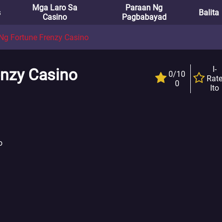
Mga Laro Sa
Paraan Ng
s
Balita
Casino
Pagbabayad
Ng Fortune Frenzy Casino
I-
enzy Casino
0/10
Rat
0
Ito
o