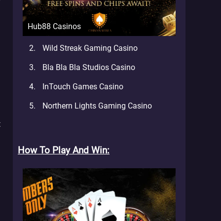
g
g
Hub88 Casinos
Wild Streak Gaming Casino
g
Bla Bla Bla Studios Casino
a
g
InTouch Games Casino
g
Northern Lights Gaming Casino
a
t
g
How To Play And Win
.
a
a
a
a