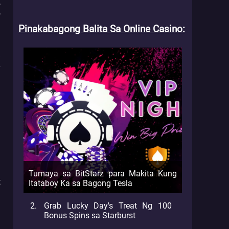
,
,
a
Pinakabagong Balita Sa Online Casino
a
y
y
a
a
a
g
a
a
.
Tumaya sa BitStarz para Makita Kung
t
Itataboy Ka sa Bagong Tesla
a
g
Grab Lucky Day's Treat Ng 100
a
Bonus Spins sa Starburst