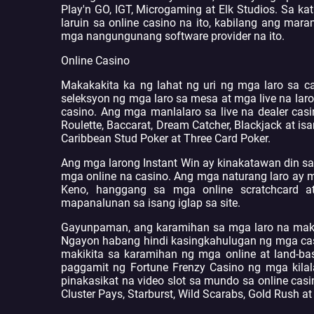
Play'n GO, IGT, Microgaming at Elk Studios. Sa 
laruin sa online casino na ito, kabilang ang m
mga nangungunang software provider na ito.
Online Casino
Makakakita ka ng lahat ng uri ng mga laro sa ca
seleksyon ng mga laro sa mesa at mga live na lar
casino. Ang mga manlalaro sa live na dealer casin
Roulette, Baccarat, Dream Catcher, Blackjack at 
Caribbean Stud Poker at Three Card Poker.
Ang mga larong Instant Win ay kinakatawan din sa
mga online na casino. Ang mga naturang laro ay mu
Keno, hanggang sa mga online scratchcard 
mapanalunan sa isang iglap sa site.
Gayunpaman, ang karamihan sa mga laro na makik
Ngayon habang hindi kasingkahulugan ng mga cas
makikita sa karamihan ng mga online at land-bas
paggamit ng Fortune Frenzy Casino ng mga kila
pinakasikat na video slot sa mundo sa online cas
Cluster Pays, Starburst, Wild Scarabs, Gold Rush at