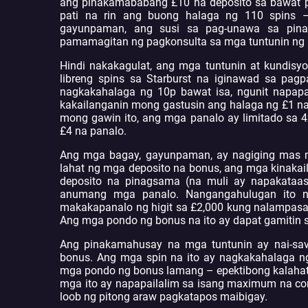
ang pinakamababang £10 na deposito sa bawat p
pati na rin ang buong halaga ng 110 spins 
gayunpaman, ang susi sa pag-unawa sa pin
pamamagitan ng pagkonsulta sa mga tuntunin ng 
Hindi nakakagulat, ang mga tuntunin at kundisy
libreng spins sa Starburst na iginawad sa pag
nagkakahalaga ng 10p bawat isa, ngunit napapai
kakailanganin mong gastusin ang halaga ng £1 na
mong gawin ito, ang mga panalo ay limitado sa 
£4 na panalo.
Ang mga bagay, gayunpaman, ay nagiging mas m
lahat ng mga deposito na bonus, ang mga kinakai
deposito na pinagsama (na muli ay napakataa
anumang mga panalo. Nangangahulugan ito n
makakapanalo ng higit sa £2,000 kung nalampasa
Ang mga pondo ng bonus na ito ay dapat gamitin
Ang pinakamahusay na mga tuntunin ay nai-sav
bonus. Ang mga spin na ito ay nagkakahalaga n
mga pondo ng bonus lamang – epektibong kalahat
mga ito ay napapailalim sa isang maximum na con
loob ng pitong araw pagkatapos maibigay.