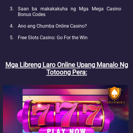
Saan ba makakakuha ng Mga Mega Casino
Bonus Codes
Ano ang Chumba Online Casino?
Free Slots Casino: Go For the Win
Mga Libreng Laro Online Upang Manalo Ng
Totoong Pera