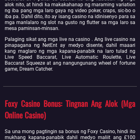
alok nito, at hindi ka makakahanap ng maraming variation
ng iba pang mga laro gaya ng video poker, craps, sic-bo o
iba pa. Dahil dito, ito ay isang casino na idinisenyo para sa
mga manlalaro ng slot na gusto ng flutter sa mga laro sa
mesa paminsan-minsan.
Palaging sikat ang mga live na casino . Ang live casino na
pinapagana ng NetEnt ay medyo disente, dahil maaari
kang maglaro ng mga kapana-panabik na laro tulad ng
Live Speed Baccarat, Live Automatic Roulette, Live
Baccarat Squeeze at ang nangungunang wheel of fortune
game, Dream Catcher.
Foxy Casino Bonus: Tingnan Ang Alok (Mga
Online Casino)
Sa una mong pagtingin sa bonus ng Foxy Casino, hindi ito
mukhang kapana-panabik dahil medyo maliit ang £100