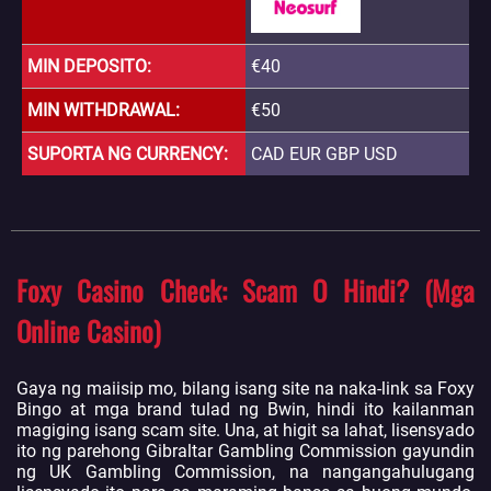
MIN DEPOSITO
€40
MIN WITHDRAWAL
€50
SUPORTA NG CURRENCY
CAD EUR GBP USD
Foxy Casino Check: Scam O Hindi? (Mga
Online Casino)
Gaya ng maiisip mo, bilang isang site na naka-link sa Foxy
Bingo at mga brand tulad ng Bwin, hindi ito kailanman
magiging isang scam site. Una, at higit sa lahat, lisensyado
ito ng parehong Gibraltar Gambling Commission gayundin
ng UK Gambling Commission, na nangangahulugang