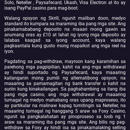
Solo, Neteller , Paysafecard, Ukash, Visa Electron at ito ay
isang PayPal casino para mag-boot.
Walang opsyon ng Skrill, ngunit maliban doon, medyo
standard ito kumpara sa maraming iba pang mga site. Ang
pinakamababang deposito na maaari mong gawin sa
anumang oras ay £10 at lahat ng iyong mga deposito ay
lalabas kaagad sa iyong account, kaya walang
pagkaantala kung gusto mong mapaikot ang mga reel na
iyon.
Pagdating sa pag-withdraw, mayroon kang karamihan sa
parehong mga pagpipilian, kahit na ang mga withdrawal
ay hindi suportado ng Paysafecard, kaya maaaring
kailanganin mong pumili ng alternatibong opsyon, na
maaaring sa pamamagitan ng bank transfer o kahit na
suriin kung kinakailangan. Sa paghahambing sa ilang iba
pang mga casino, ang mga withdrawal ay maaaring
tumagal ng medyo mahabang oras upang maproseso, ito
ay partikular na malinaw kapag tumitingin sa Neteller, na
maaaring tumagal ng hanggang 5 araw sa Foxy Casino,
ngunit sa pangkalahatan ay pinoproseso sa loob ng 1
araw sa maraming iba pang mga site. Ang bilis ng pag-
withdraw sa Foxy ay hindi isa sa pinakamalaking selling