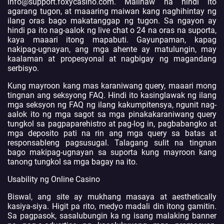
info@support.foxycasino.com. Malinaw na hindi ito
agarang tugon, at maaaring maiwan kang naghihintay ng
ilang oras bago makatanggap ng tugon. Sa ngayon ay
hindi pa ito nag-aalok ng live chat o 24 na oras na suporta,
kaya maaari itong mapabuti. Gayunpaman, kapag
nakipag-ugnayan, ang mga ahente ay matulungin, may
kaalaman at propesyonal at nagbigay ng magandang
serbisyo.
Kung mayroon kang mas karaniwang query, maaari mong
tingnan ang seksyong FAQ. Hindi ito kasinglawak ng ilang
mga seksyon ng FAQ ng ilang kakumpitensya, ngunit nag-
aalok ito ng mga sagot sa mga pinakakaraniwang query
tungkol sa pagpaparehistro at pag-log in, pagbabangko at
mga deposito pati na rin ang mga query sa batas at
responsableng pagsusugal. Talagang sulit na tingnan
bago makipag-ugnayan sa suporta kung mayroon kang
tanong tungkol sa mga bagay na ito.
Usability ng Online Casino
Biswal, ang site ay mukhang masaya at aesthetically
kasiya-siya. Higit pa rito, medyo madali din itong gamitin.
Sa pagpasok, sasalubungin ka ng isang malaking banner