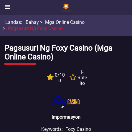
Landas:
Bahay
Mga Online Casino
Pagsusuri Ng Foxy Casino
Pagsusuri Ng Foxy Casino (Mga
Online Casino)
I-
0/10
Rate
0
Ito
Impormasyon
Keywords
Foxy Casino