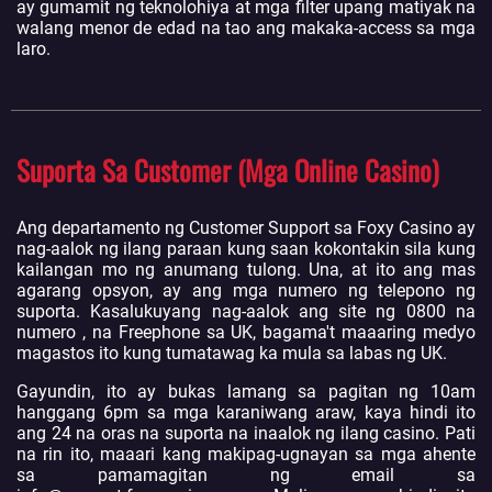
ay gumamit ng teknolohiya at mga filter upang matiyak na
walang menor de edad na tao ang makaka-access sa mga
laro.
Suporta Sa Customer (Mga Online Casino)
Ang departamento ng Customer Support sa Foxy Casino ay
nag-aalok ng ilang paraan kung saan kokontakin sila kung
kailangan mo ng anumang tulong. Una, at ito ang mas
agarang opsyon, ay ang mga numero ng telepono ng
suporta. Kasalukuyang nag-aalok ang site ng 0800 na
numero , na Freephone sa UK, bagama't maaaring medyo
magastos ito kung tumatawag ka mula sa labas ng UK.
Gayundin, ito ay bukas lamang sa pagitan ng 10am
hanggang 6pm sa mga karaniwang araw, kaya hindi ito
ang 24 na oras na suporta na inaalok ng ilang casino. Pati
na rin ito, maaari kang makipag-ugnayan sa mga ahente
sa pamamagitan ng email sa