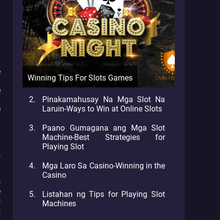
n
g
g
g
i
e
Winning Tips For Slots Games
a
e
Pinakamahusay Na Mga Slot Na
g
Laruin-Ways to Win at Online Slots
e
g
a
Paano Gumagana ang Mga Slot
Machine-Best Strategies for
Playing Slot
,
g
Mga Laro Sa Casino-Winning in the
a
Casino
s
e
Listahan ng Tips for Playing Slot
s
Machines
s
a