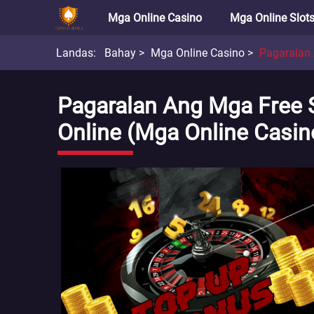
Mga Online Casino
Mga Online Slot
Landas:
Bahay
Mga Online Casino
Pagaralan A
Pagaralan Ang Mga Free 
Online (Mga Online Casin