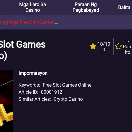
Mga Laro Sa
Paraan Ng
s
Balita
Casino
Pagbabayad
ng Mga Free Slot Games Online
I-
Slot Games
10/10
Rat
0
Ito
o)
Impormasyon
Keywords
Free Slot Games Online
Article ID
00001912
Similar Articles
Crypto Casino