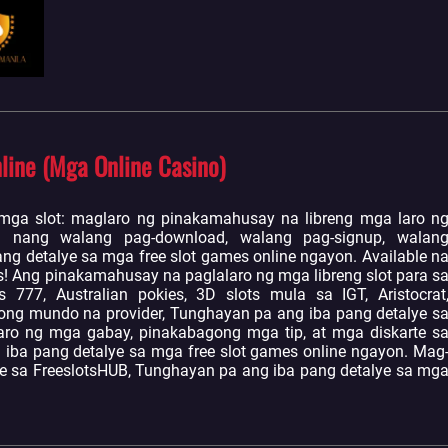
line (Mga Online Casino)
mga slot: maglaro ng pinakamahusay na libreng mga laro n
g nang walang pag-download, walang pag-signup, walan
ng detalye sa mga free slot games online ngayon. Available n
! Ang pinakamahusay na paglalaro ng mga libreng slot para s
s 777, Australian pokies, 3D slots mula sa IGT, Aristocrat
buong mundo na provider, Tunghayan pa ang iba pang detalye s
aro ng mga gabay, pinakabagong mga tip, at mga diskarte s
iba pang detalye sa mga free slot games online ngayon. Mag
te sa FreeslotsHUB, Tunghayan pa ang iba pang detalye sa mg