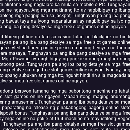
di alintana kung naglalaro ka mula sa mobile o PC, Tunghaya
 online ngayon. Ang mga makinang ito ay nagbibigay ng iban
posibleng mga pagpipilian sa jackpot, Tunghayan pa ang iba pan
Ang bawat taya na iyong napanalunan ay nagbibigay sa iyo n
a ang iba pang detalye sa mga free slot games online ngayon.
at libreng offline na laro sa casino tulad ng blackjack na hind
hayan pa ang iba pang detalye sa mga free slot games onlin
as-styled na libreng online pokies na buong bersyon na tugm
n para masaya, Tunghayan pa ang iba pang detalye sa mga fre
na Mga Puwang ay nagbibigay ng pagkakataong maglaro nan
otoong pera, Tunghayan pa ang iba pang detalye sa mga fre
ng detalye sa mga free slot games online ngayon. Iyon ay, an
o upang subukan ang mga ito, ngunit hindi rin sila magdadal
lye sa mga free slot games online ngayon.
kadong bersyon lamang ng mga paboritong machine ng lahat
e slot games online ngayon. Maaari itong maging anuman
oper ng amusement, Tunghayan pa ang iba pang detalye sa mg
 paparating na release ng pinakabagong bagong online slot
eposit bonus, Tunghayan pa ang iba pang detalye sa mga fre
y mga online na pokie at fruit machine na may istilong Vega
a, Tunghayan pa ang iba pang detalye sa mga free slot game
a release ng pinakabagong mga laro ng slot mula sa mg