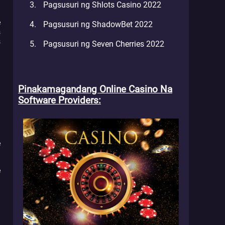
.
Pagsusuri ng Shlots Casino 2022
g
e
Pagsusuri ng ShadowBet 2022
s
s
Pagsusuri ng Seven Cherries 2022
g
g
a
a
Pinakamagandang Online Casino Na
Software Providers
g
a
e
e
n
a