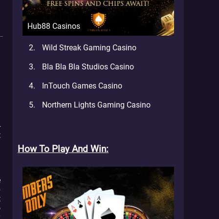
Hub88 Casinos
Wild Streak Gaming Casino
Bla Bla Bla Studios Casino
InTouch Games Casino
g
a
Northern Lights Gaming Casino
a
g
-
t
g
How To Play And Win
a
e
p
t
o
y