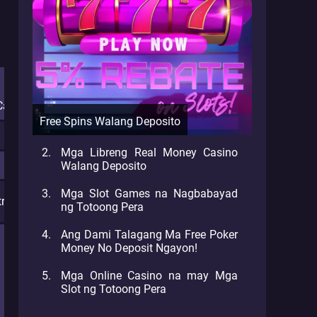
Casino
Pagsusuri ng Svenbet Casino
Free Spins Walang Deposito
8
8
Mga Libreng Real Money Casino
120% up to €1200
100% u
Walang Deposito
Mga Slot Games na Nagbabayad
tration
Live Casino, Sportsbook, Easy Registration
24/7 S
ng Totoong Pera
Ang Dami Talagang Ma Free Poker
Money No Deposit Ngayon!
Mga Online Casino na may Mga
Slot ng Totoong Pera