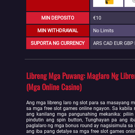
MIN DEPOSITO
€10
MIN WITHDRAWAL
No Limits
SUPORTA NG CURRENCY
ARS CAD EUR GBP
Libreng Mga Puwang: Maglaro Ng Libre
(Mga Online Casino)
Ang mga libreng laro ng slot para sa masayang 
sa mga free slot games online ngayon. Sa kabila 
ang kanilang mga pangunahing mekanika: piliin
pindutin ang spin button, Tunghayan pa ang ib
paglalaro ng mga bonus round ay nagsisimula s
ang iba pang detalye sa mga free slot games onli