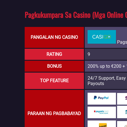
Pagkukumpara Sa Casino (Mga Online 
PANGALAN NG CASINO
Pags
RATING
9
BONUS
200% up to €200 +
24/7 Support, Easy 
TOP FEATURE
Payouts
PARAAN NG PAGBABAYAD