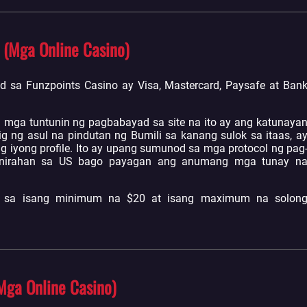
 (Mga Online Casino)
a Funzpoints Casino ay Visa, Mastercard, Paysafe at Ban
mga tuntunin ng pagbabayad sa site na ito ay ang katunaya
ig ng asul na pindutan ng Bumili sa kanang sulok sa itaas, a
iyong profile. Ito ay upang sumunod sa mga protocol ng pag
ninirahan sa US bago payagan ang anumang mga tunay n
da sa isang minimum na $20 at isang maximum na solon
Mga Online Casino)