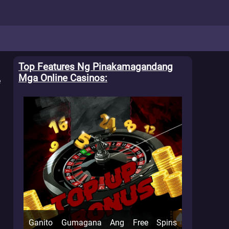
Top Features Ng Pinakamagandang
Mga Online Casinos
e
Ganito Gumagana Ang Free Spins