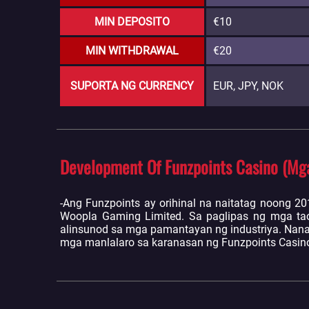
MIN DEPOSITO
€10
MIN WITHDRAWAL
€20
SUPORTA NG CURRENCY
EUR, JPY, NOK
Development Of Funzpoints Casino (Mga
-Ang Funzpoints ay orihinal na naitatag noong
Woopla Gaming Limited. Sa paglipas ng mga tao
alinsunod sa mga pamantayan ng industriya. Nanana
mga manlalaro sa karanasan ng Funzpoints Casino