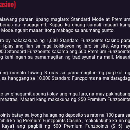
asino)
 dalawang paraan upang maglaro: Standard Mode at Premiu
bonus na magagamit. Kapag ka unang sumali maaari kan
 Mode, ngunit maaari itong mabago sa anumang punto.
o ay nakakakuha ng 1,000 Standard Funzpoints Casino par
i-play ang ilan sa mga koleksyon ng laro sa site. Ang mg
,000 Standard Funzpoints kasama ang 500 Premium Funzpoint
 kahilingan sa pamamagitan ng tradisyunal na mail. Maaar
ing manalo tuwing 3 oras sa pamamagitan ng pag-ikot n
a sa hanggang sa 10,000 Standard Funzpoints na maidaragda
 ay ginagamit upang i-play ang mga laro, na may pakinaban
 maatras. Maaari kang makakuha ng 250 Premium Funzpoint
ints batay sa iyong halaga ng deposito sa rate na 100 para s
ibili ka ng Premium Funzpoints Casino , makakakuha ka rin n
Kaya't ang pagbili ng 500 Premium Funzpoints ($ 5) a