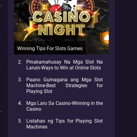
k
Winning Tips For Slots Games
n
y
Pinakamahusay Na Mga Slot Na
-
Laruin-Ways to Win at Online Slots
a
Paano Gumagana ang Mga Slot
Machine-Best Strategies for
g
Playing Slot
Mga Laro Sa Casino-Winning in the
Casino
Listahan ng Tips for Playing Slot
Machines