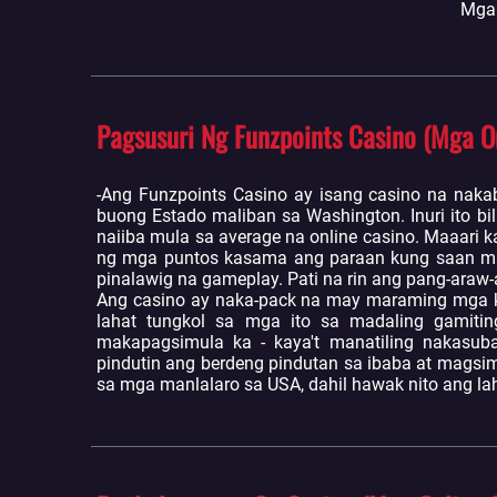
Mga
Pagsusuri Ng Funzpoints Casino (Mga O
-Ang Funzpoints Casino ay isang casino na nak
buong Estado maliban sa Washington. Inuri ito b
naiiba mula sa average na online casino. Maaari
ng mga puntos kasama ang paraan kung saan maa
pinalawig na gameplay. Pati na rin ang pang-araw
Ang casino ay naka-pack na may maraming mga
lahat tungkol sa mga ito sa madaling gamiti
makapagsimula ka - kaya't manatiling nakasub
pindutin ang berdeng pindutan sa ibaba at magsimu
sa mga manlalaro sa USA, dahil hawak nito ang l