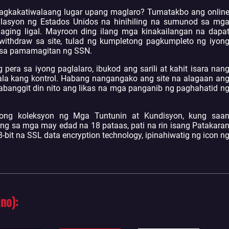
apagkakatiwalaang lugar upang maglaro? Tumatakbo ang onlin
gulasyon ng Estados Unidos na hinihiling na sumunod sa mg
aging ligal. Mayroon ding ilang mga kinakailangan na dapa
thdraw sa site, tulad ng kumpletong pagkumpleto ng iyon
n sa pamamagitan ng SSN.
era sa iyong paglalaro, ibukod ang sarili at kahit isara nan
la kang kontrol. Habang nangangako ang site na alagaan an
abanggit din nito ang likas na mga panganib ng paghahatid n
dong koleksyon ng Mga Tuntunin at Kundisyon, kung saa
 sa mga may edad na 18 pataas, pati na rin isang Patakara
8-bit na SSL data encryption technology, ipinahiwatig ng icon n
ino)