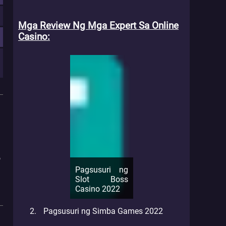
€10
20 €
Mga Review Ng Mga Expert Sa Online
Casino
€20.00
20 €
AUD CAD CHF DKK EUR GBP NOK RUB SEK
CAD E
USD ZAR
a
o
g
Pagsusuri ng
Slot Boss
Casino 2022
Pagsusuri ng Simba Games 2022