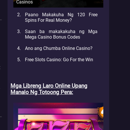
Casinos
Paano Makakuha Ng 120 Free
Spins For Real Money?
Saan ba makakakuha ng Mga
Mega Casino Bonus Codes
Ano ang Chumba Online Casino?
a
g
Free Slots Casino: Go For the Win
a
t
!
g
g
Mga Libreng Laro Online Upang
y
Manalo Ng Totoong Pera
a