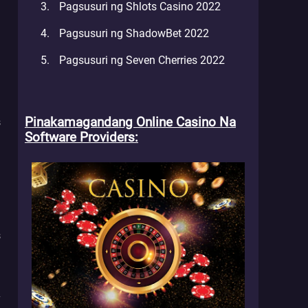
Pagsusuri ng Shlots Casino 2022
Pagsusuri ng ShadowBet 2022
m
g
Pagsusuri ng Seven Cherries 2022
a
a
Pinakamagandang Online Casino Na
s
i
Software Providers
g
g
g
s
a
g
y