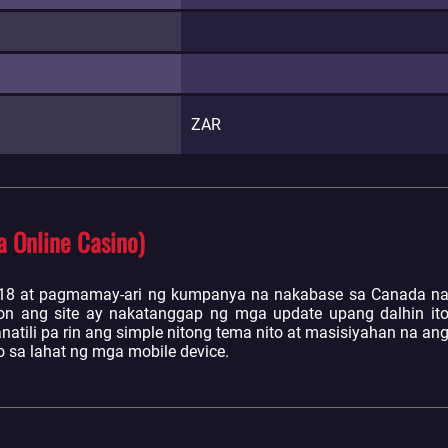
ZAR
 Online Casino)
 2018 at pagmamay-ari ng kumpanya na nakabase sa Canada n
n ang site ay nakatanggap ng mga update upang dalhin it
tili pa rin ang simple nitong tema nito at masisiyahan na an
 sa lahat ng mga mobile device.