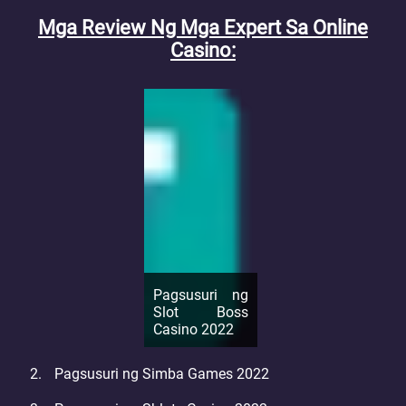
Mga Review Ng Mga Expert Sa Online
Casino
Pagsusuri ng
Slot Boss
Casino 2022
Pagsusuri ng Simba Games 2022