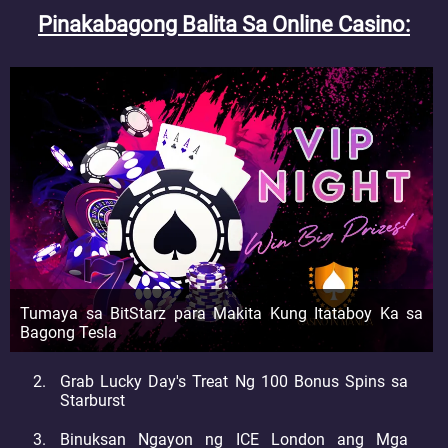
Pinakabagong Balita Sa Online Casino
Tumaya sa BitStarz para Makita Kung Itataboy Ka sa
Bagong Tesla
Grab Lucky Day's Treat Ng 100 Bonus Spins sa
Starburst
Binuksan Ngayon ng ICE London ang Mga