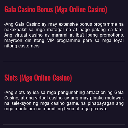
Gala Casino Bonus (Mga Online Casino)
-Ang Gala Casino ay may extensive bonus programme na
nakakaakit sa mga matagal na at bago palang sa laro.
Ang virtual casino ay marami at iba’t ibang promotions,
mayroon din itong VIP programme para sa mga loyal
nitong customers.
Slots (Mga Online Casino)
-Ang slots ay isa sa mga pangunahing attraction ng Gala
Casino, at ang virtual casino ay ang may pinaka malawak
na seleksyon ng mga casino game, na pinapayagan ang
mga manlalaro na mamili ng tema at mga premyo.