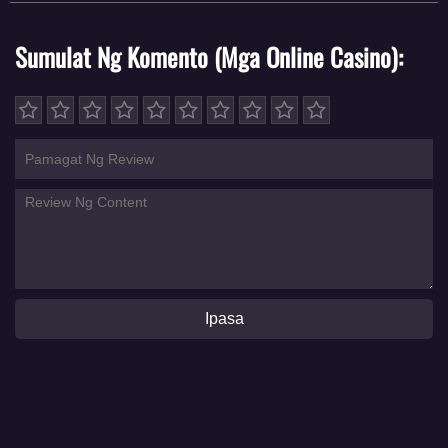
Sumulat Ng Komento (Mga Online Casino)
Ipasa