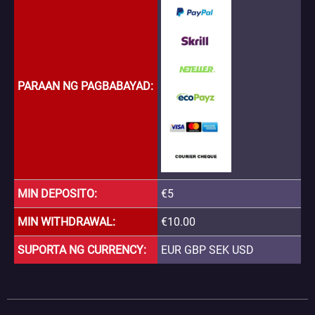
PARAAN NG PAGBABAYAD
MIN DEPOSITO
€5
MIN WITHDRAWAL
€10.00
SUPORTA NG CURRENCY
EUR GBP SEK USD