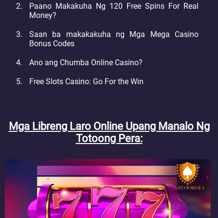
Paano Makakuha Ng 120 Free Spins For Real
Money?
Saan ba makakakuha ng Mga Mega Casino
Bonus Codes
Ano ang Chumba Online Casino?
Free Slots Casino: Go For the Win
Mga Libreng Laro Online Upang Manalo Ng
Totoong Pera