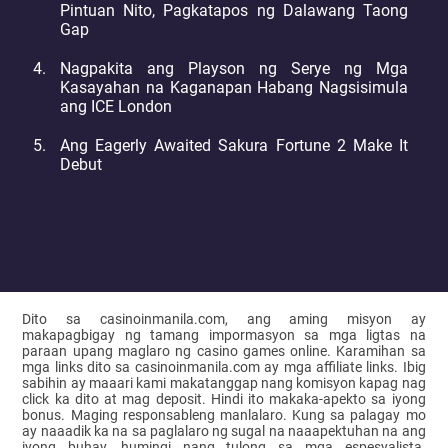
Pintuan Nito, Pagkatapos ng Dalawang Taong
Gap
Nagpakita ang Playson ng Serye ng Mga
Kasayahan na Kaganapan Habang Nagsisimula
ang ICE London
Ang Eagerly Awaited Sakura Fortune 2 Make It
Debut
Dito sa casinoinmanila.com, ang aming misyon ay
makapagbigay ng tamang impormasyon sa mga ligtas na
paraan upang maglaro ng casino games online. Karamihan sa
mga links dito sa casinoinmanila.com ay mga affiliate links. Ibig
sabihin ay maaari kami makatanggap nang komisyon kapag nag
click ka dito at mag deposit. Hindi ito makaka-apekto sa iyong
bonus. Maging responsableng manlalaro. Kung sa palagay mo
ay naaadik ka na sa paglalaro ng sugal na naaapektuhan na ang
iyong buhay, humingi nang tulong sa mga espesyalista.