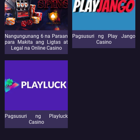
Nangungunang 6 na Paraan
Pagsusuri ng Play Jango
para Makita ang Ligtas at
Casino
Legal na Online Casino
Pagsusuri ng Playluck
Casino