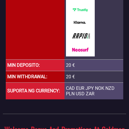
MIN DEPOSITO
20 €
MIN WITHDRAWAL
20 €
CAD EUR JPY NOK NZD
SUPORTA NG CURRENCY
PLN USD ZAR