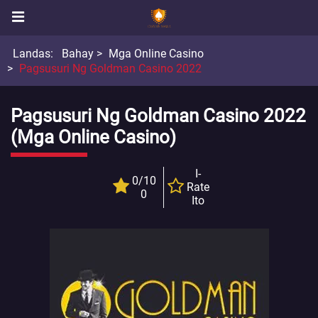
Landas:
Bahay
Mga Online Casino
Pagsusuri Ng Goldman Casino 2022
Pagsusuri Ng Goldman Casino 2022
(Mga Online Casino)
I-
0/10
Rate
0
Ito