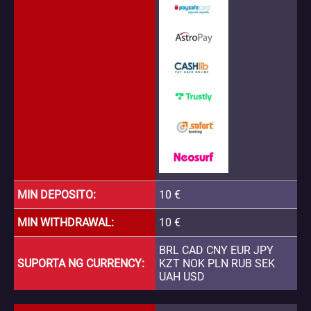
MIN DEPOSITO
10 €
MIN WITHDRAWAL
10 €
BRL CAD CNY EUR JPY
SUPORTA NG CURRENCY
KZT NOK PLN RUB SEK
UAH USD