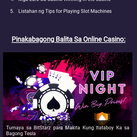
Listahan ng Tips for Playing Slot Machines
Pinakabagong Balita Sa Online Casino
Tumaya sa BitStarz para Makita Kung Itataboy Ka sa
Bagong Tesla