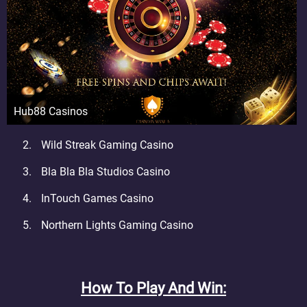
Hub88 Casinos
Wild Streak Gaming Casino
Bla Bla Bla Studios Casino
InTouch Games Casino
Northern Lights Gaming Casino
How To Play And Win