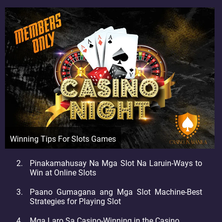
Winning Tips For Slots Games
Pinakamahusay Na Mga Slot Na Laruin-Ways to
Win at Online Slots
Paano Gumagana ang Mga Slot Machine-Best
Strategies for Playing Slot
Mga Laro Sa Casino-Winning in the Casino