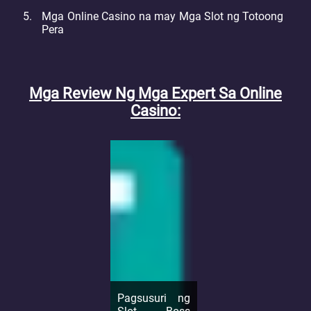
Mga Online Casino na may Mga Slot ng Totoong
Pera
Mga Review Ng Mga Expert Sa Online
Casino
Pagsusuri ng