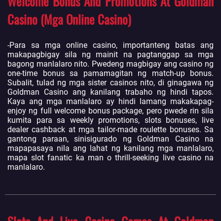
Welcome Bonus And Promotions At Goldman
Casino (Mga Online Casino)
-Para sa mga online casino, importanteng batas ang
makapagbigay sila ng mainit na pagtanggap sa mga
bagong manlalaro nito. Pwedeng magbigay ang casino ng
one-time bonus sa pamamagitan ng match-up bonus.
Subalit, tulad ng mga sister casinos nito, di ginagawa ng
Goldman Casino ang kanilang trabaho ng hindi tapos.
Kaya ang mga manlalaro ay hindi lamang makakapag-
enjoy ng full welcome bonus package, pero pwede rin sila
kumita para sa weekly promotions, slots bonuses, live
dealer cashback at mga tailor-made roulette bonuses. Sa
gantong paraan, sinisigurado ng Goldman Casino na
mapapasaya nila ang lahat ng kanilang mga manlalaro,
mapa slot fanatic ka man o thrill-seeking live casino na
manlalaro.