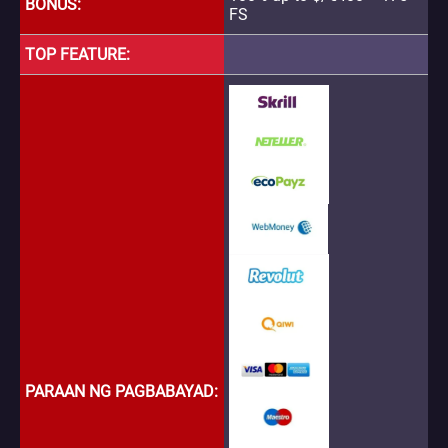
BONUS
FS
TOP FEATURE
PARAAN NG PAGBABAYAD