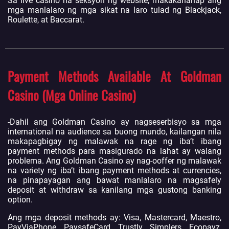
Sa live casino na seksyon ng website, makakahanap ang
mga manlalaro ng mga sikat na laro tulad ng Blackjack,
Roulette, at Baccarat.
Payment Methods Available At Goldman
Casino (Mga Online Casino)
-Dahil ang Goldman Casino ay nagseserbisyo sa mga
international na audience sa buong mundo, kailangan nila
makapagbigay ng malawak na rage ng iba’t ibang
payment methods para masigurado na lahat ay walang
problema. Ang Goldman Casino ay nag-ooffer ng malawak
na variety ng iba’t ibang payment methods at currencies,
na pinapayagan ang bawat manlalaro na magsafely
deposit at withdraw sa kanilang mga gustong banking
option.
Ang mga deposit methods ay: Visa, Mastercard, Maestro,
PayViaPhone, PaysafeCard, Trustly, Simplers, Ecopayz,