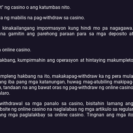
t" ng casino o ang katumbas nito.
a ng mabilis na pag-withdraw sa casino.
 kinakailangang impormasyon kung hindi mo pa nagagawa
 na gamitin ang parehong paraan para sa mga deposito a
 online casino.
akbang, kumpirmahin ang operasyon at hintaying makumplet
mpleng hakbang na ito, makakapag-withdraw ka ng pera mul
ng iba pang mga katanungan, huwag mag-atubiling makipag
, tandaan na ang bawat oras ng pag-withdraw ng online casin
laro.
ithdrawal sa mga panalo sa casino, bisitahin lamang an
site ng online casino na naglalabas ng mga artikulo sa regula
ng mga paglalakbay sa online casino. Tingnan ang mga it