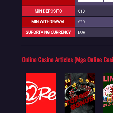
MIN DEPOSITO
€10
MIN WITHDRAWAL
€20
SUPORTA NG CURRENCY
EUR
Online Casino Articles (Mga Online Cas