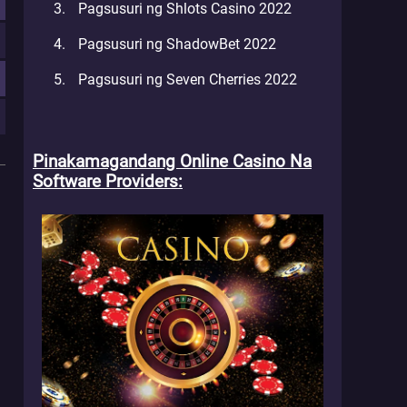
Pagsusuri ng Shlots Casino 2022
€10
ZAR 200
Pagsusuri ng ShadowBet 2022
No Limits
No Limits
Pagsusuri ng Seven Cherries 2022
EUR GBP USD
EUR
Pinakamagandang Online Casino Na
Software Providers