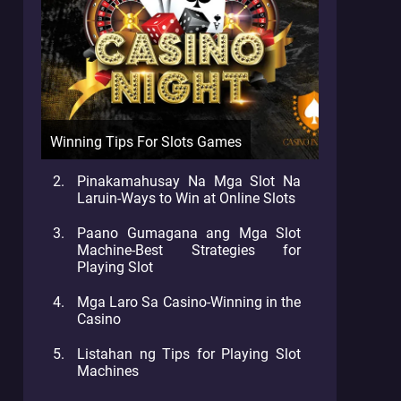
Winning Tips For Slots Games
Pinakamahusay Na Mga Slot Na
Laruin-Ways to Win at Online Slots
Paano Gumagana ang Mga Slot
Machine-Best Strategies for
Playing Slot
Mga Laro Sa Casino-Winning in the
Casino
Listahan ng Tips for Playing Slot
Machines