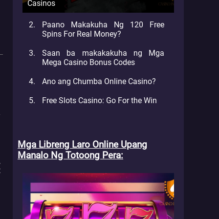
Casinos
Paano Makakuha Ng 120 Free
Spins For Real Money?
Saan ba makakakuha ng Mga
Mega Casino Bonus Codes
Ano ang Chumba Online Casino?
Free Slots Casino: Go For the Win
g
y
a
a
Mga Libreng Laro Online Upang
Manalo Ng Totoong Pera
,
t