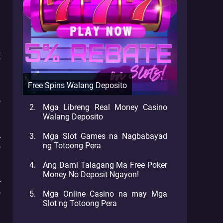
.
t
Free Spins Walang Deposito
o
Mga Libreng Real Money Casino
Walang Deposito
a
Mga Slot Games na Nagbabayad
-
ng Totoong Pera
o
Ang Dami Talagang Ma Free Poker
g
Money No Deposit Ngayon!
r
o
Mga Online Casino na may Mga
Slot ng Totoong Pera