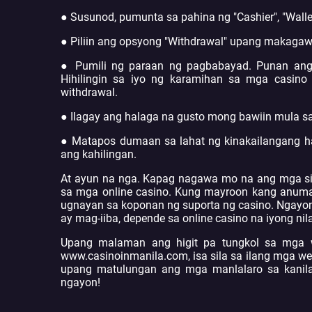
● Susunod, pumunta sa pahina ng "Cashier", "Walle
● Piliin ang opsyong "Withdrawal" upang makagaw
● Pumili ng paraan ng pagbabayad. Punan ang
Hihilingin sa iyo ng karamihan sa mga casino
withdrawal.
● Ilagay ang halaga na gusto mong bawiin mula sa
● Matapos dumaan sa lahat ng kinakailangang h
ang kahilingan.
At ayun na nga. Kapag nagawa mo na ang mga si
sa mga online casino. Kung mayroon kang anuma
ugnayan sa koponan ng suporta ng casino. Ngayon
ay mag-iiba, depende sa online casino na iyong nila
Upang malaman ang higit pa tungkol sa mga w
www.casinoinmanila.com, isa sila sa ilang mga web
upang matulungan ang mga manlalaro sa kanila
ngayon!