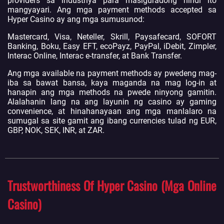
providers sa industriya para masiguradong hindi ito
mangyayari. Ang mga payment methods accepted sa
Hyper Casino ay ang mga sumusunod:
Mastercard, Visa, Neteller, Skrill, Paysafecard, SOFORT
Banking, Boku, Easy EFT, ecoPayz, PayPal, iDebit, Zimpler,
Interac Online, Interac e-transfer, at Bank Transfer.
Ang mga available na payment methods ay pwedeng mag-
iba sa bawat bansa, kaya maganda na mag log-in at
hanapin ang mga methods na pwede ninyong gamitin.
Alalahanin lang na ang layunin ng casino ay gaming
convenience, at hinahanayaan ang mga manlalaro na
sumugal sa site gamit ang ibang currencies tulad ng EUR,
GBP, NOK, SEK, INR, at ZAR.
Trustworthiness Of Hyper Casino (Mga Online
Casino)