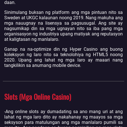
daan.
Sinimulang buksan ng platform ang mga pintuan nito sa
Sweden at UKGC kalaunan noong 2019. Nang makuha ang
mga nauugnay na lisensya sa pagsusugal. Ang site ay
nagsumikap din sa mga ugnayan nito sa iba pang mga
organisasyon ng industriya upang matiyak ang reputasyon
at kaligtasan ng manlalaro.
Ganap na na-optimize din ng Hyper Casino ang buong
koleksyon ng laro nito sa teknolohiya ng HTML5 noong
2020. Upang ang lahat ng mga laro ay maaari nang
tangkilikin sa anumang mobile device.
Slots (Mga Online Casino)
-Ang online slots ay dumadating sa ano mang uri at ang
lahat ng mga laro dito ay nakahanay ng maayos sa mga
seksyson para matulungan ang mga manlalaro pumili sa