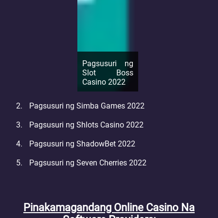
Pagsusuri ng
Slot Boss
Casino 2022
Pagsusuri ng Simba Games 2022
Pagsusuri ng Shlots Casino 2022
Pagsusuri ng ShadowBet 2022
Pagsusuri ng Seven Cherries 2022
Pinakamagandang Online Casino Na