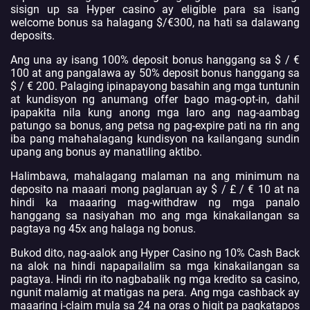
sisign up sa Hyper casino ay eligible para sa isang
welcome bonus sa halagang $/€300, na hati sa dalawang
deposits.
Ang una ay isang 100% deposit bonus hanggang sa $ / €
100 at ang pangalawa ay 50% deposit bonus hanggang sa
$ / € 200. Palaging ipinapayong basahin ang mga tuntunin
at kundisyon ng anumang offer bago mag-opt-in, dahil
ipapakita nila kung anong mga laro ang nag-aambag
patungo sa bonus, ang petsa ng pag-expire pati na rin ang
iba pang mahahalagang kundisyon na kailangang sundin
upang ang bonus ay manatiling aktibo.
Halimbawa, mahalagang malaman na ang minimum na
deposito na maaari mong paglaruan ay $ / £ / € 10 at na
hindi ka maaaring mag-withdraw ng mga panalo
hanggang sa nasiyahan mo ang mga kinakailangan sa
pagtaya ng 45x ang halaga ng bonus.
Bukod dito, nag-aalok ang Hyper Casino ng 10% Cash Back
na alok na hindi napapailalim sa mga kinakailangan sa
pagtaya. Hindi rin ito nagbabalik ng mga kredito sa casino,
ngunit malamig at matigas na pera. Ang mga cashback ay
maaaring i-claim mula sa 24 na oras o higit pa pagkatapos