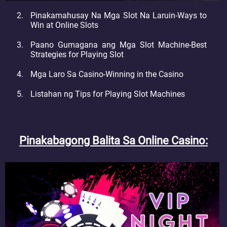
Pinakamahusay Na Mga Slot Na Laruin-Ways to
Win at Online Slots
Paano Gumagana ang Mga Slot Machine-Best
Strategies for Playing Slot
Mga Laro Sa Casino-Winning in the Casino
Listahan ng Tips for Playing Slot Machines
Pinakabagong Balita Sa Online Casino