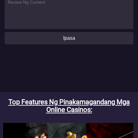
Ipasa
Top Features Ng Pinakamagandang Mga
Online Casinos