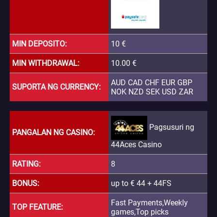
MIN DEPOSITO
10 €
MIN WITHDRAWAL
10.00 €
AUD CAD CHF EUR GBP
SUPORTA NG CURRENCY
NOK NZD SEK USD ZAR
Pagsusuri ng
PANGALAN NG CASINO
44Aces Casino
RATING
8
BONUS
up to € 44 + 44FS
Fast Payments,Weekly
TOP FEATURE
games,Top picks