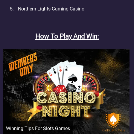
Northern Lights Gaming Casino
How To Play And Win
Winning Tips For Slots Games