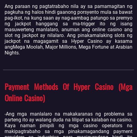
Ang paraan ng pagtatrabaho nila ay sa pamamagitan ng
pagkuha ng halos hindi gaanong porsyento mula sa bawat
pag-ikot, na kung saan ay nag-aambag patungo sa premyo
ng jackpot hanggang sa ma-trigger ito ng isang
masuwerteng manlalaro, anuman ang online casino ang
slot ng jackpot ay nilalaro. Ang pinakamalaking slots ng
jackpot na magagamit sa Hyper Casino ay kasama
angMega Moolah, Major Millions, Mega Fortune at Arabian
Nights.
Payment Methods Of Hyper Casino (Mga
Online Casino)
-Ang mga manlalaro na makakaranas ng problema sa
parteng ito ay walang duda na lilipat sa kalaban na casino.
Kaya naman pinipili ng mga casino operators na
makipagtrabaho sa mga pinakamagandang payment