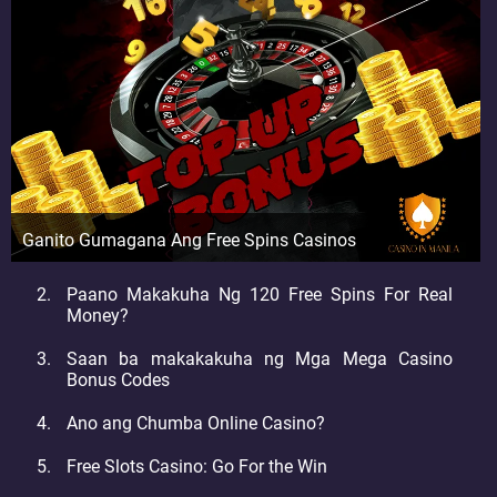
Ganito Gumagana Ang Free Spins Casinos
Paano Makakuha Ng 120 Free Spins For Real
Money?
Saan ba makakakuha ng Mga Mega Casino
Bonus Codes
Ano ang Chumba Online Casino?
Free Slots Casino: Go For the Win