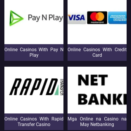
Online Casinos With Pay N
Online Casinos With Credit
Play
Card
Online Casinos With Rapid
Mga Online na Casino na
Transfer Casino
May Netbanking