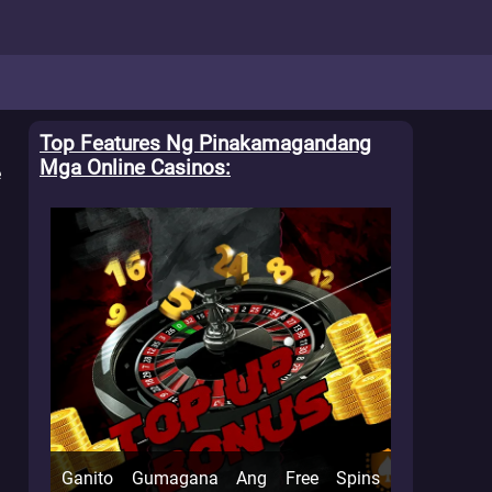
Top Features Ng Pinakamagandang
Mga Online Casinos
e
Ganito Gumagana Ang Free Spins