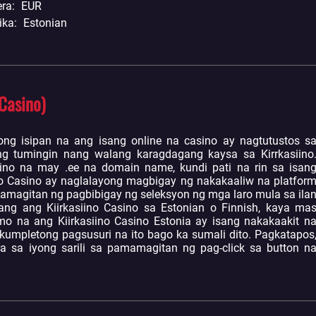
ra
EUR
ika
Estonian
Casino)
g isipan na ang isang online na casino ay nagtutustos s
g tumingin nang walang karagdagang kaysa sa Kirrkasiino
sino na may .ee na domain name, kundi pati na rin sa isan
no Casino ay naglalayong magbigay ng nakakaaliw na platfor
mamagitan ng pagbibigay ng seleksyon ng mga laro mula sa ila
ang ang Kiirkasiino Casino sa Estonian o Finnish, kaya ma
 mo na ang Kiirkasiino Casino Estonia ay isang nakakaakit n
kumpletong pagsusuri na ito bago ka sumali dito. Pagkatapos
a sa iyong sarili sa pamamagitan ng pag-click sa button n