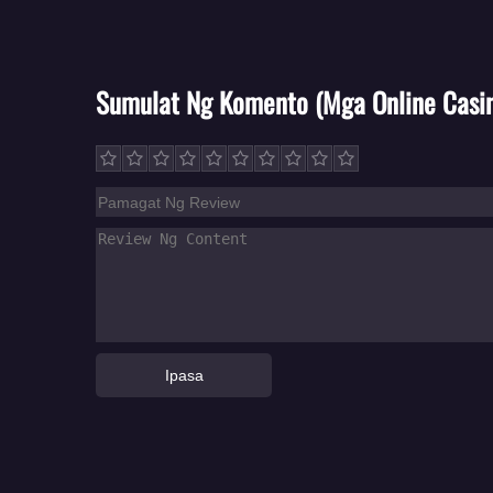
Sumulat Ng Komento (Mga Online Casi
Ipasa