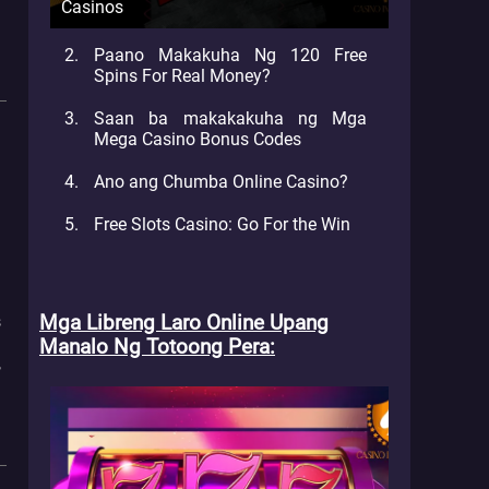
Casinos
Paano Makakuha Ng 120 Free
Spins For Real Money?
Saan ba makakakuha ng Mga
Mega Casino Bonus Codes
Ano ang Chumba Online Casino?
a
Free Slots Casino: Go For the Win
.
g
m
n
Mga Libreng Laro Online Upang
s
a
Manalo Ng Totoong Pera
,
a