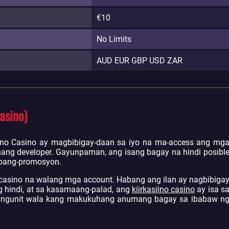
€10
No Limits
AUD EUR GBP USD ZAR
asino)
siino Casino ay magbibigay-daan sa iyo na ma-access ang mg
ng developer. Gayunpaman, ang isang bagay na hindi posibl
 pang-promosyon.
 casino na walang mga account. Habang ang ilan ay nagbibiga
hindi, at sa kasamaang-palad, ang
kiirkasiino casino
ay isa s
o, ngunit wala kang makukuhang anumang bagay sa ibabaw n