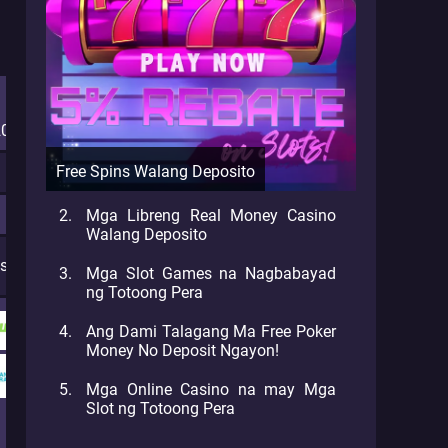
2022
CasinoEuro Review
Free Spins Walang Deposito
8
7
100% up to €150
Up to 
Mga Libreng Real Money Casino
Walang Deposito
Classic Slots, Easy Registration, Fast
ts
Classi
Mga Slot Games na Nagbabayad
Payouts
ng Totoong Pera
Ang Dami Talagang Ma Free Poker
Money No Deposit Ngayon!
Mga Online Casino na may Mga
Slot ng Totoong Pera