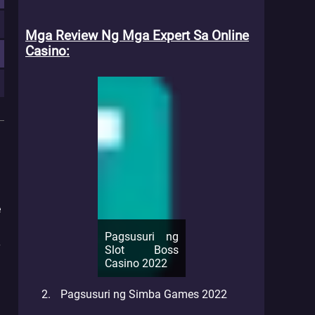
€10
€10
Mga Review Ng Mga Expert Sa Online
Casino
€10
€10
CAD EUR GBP USD
EUR U
a
e
Pagsusuri ng
y
Slot Boss
a
Casino 2022
g
Pagsusuri ng Simba Games 2022