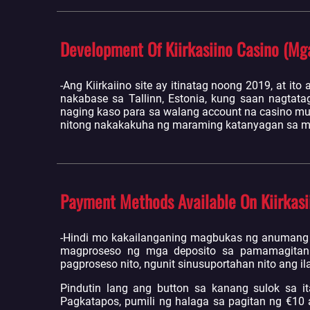
Development Of Kiirkasiino Casino (Mg
-Ang Kiirkaiino site ay itinatag noong 2019, at 
nakabase sa Tallinn, Estonia, kung saan nagtatag
naging kaso para sa walang account na casino mul
nitong nakakakuha ng maraming katanyagan sa m
Payment Methods Available On Kiirkasi
-Hindi mo kakailanganing magbukas ng anumang ur
magproseso ng mga deposito sa pamamagitan n
pagproseso nito, ngunit sinusuportahan nito ang i
Pindutin lang ang button sa kanang sulok sa it
Pagkatapos, pumili ng halaga sa pagitan ng €10