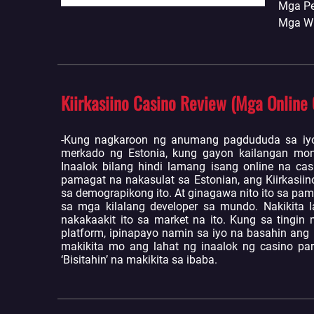
Mga Pe
Mga W
Kiirkasiino Casino Review (Mga Online 
-Kung nagkaroon ng anumang pagdududa sa iyon
merkado ng Estonia, kung gayon kailangan mon
Inaalok bilang hindi lamang isang online na ca
pamagat na nakasulat sa Estonian, ang Kiirkasii
sa demograpikong ito. At ginagawa nito ito sa pa
sa mga kilalang developer sa mundo. Nakikita l
nakakaakit ito sa market na ito. Kung sa tingin
platform, ipinapayo namin sa iyo na basahin ang 
makikita mo ang lahat ng inaalok ng casino par
‘Bisitahin’ na makikita sa ibaba.