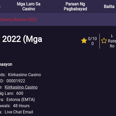
Mga Laro Sa
Paraan Ng
s
Balita
Casino
Pagbabayad
o Casino Review 2022
I-
w 2022 (Mga
0/10
Rat
0
Ito
masyon
rds
Kiirkasiino Casino
ID
00001922
e
Kiirkasiino Casino
Ng Laro
600
ya
Estonia (EMTA)
awals
48 Hours
a
Live Chat Email