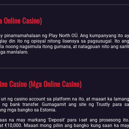
a Online Casino)
ito ay pinamamahalaan ng Play North OÜ. Ang kumpanyang ito a
lay din ito ng opisyal nitong lisensya sa pagsusugal. Ito an
a noong nagsimula itong gumana, at natagpuan nito ang saril
ga manlalaro.
ino Casino (Mga Online Casino)
i ng casino account sa platform na ito, at maaari ka laman
g bank transfer. Gumagamit ang site ng Trustly para s
lang mga bangko sa Estonia.
aas na may markang 'Deposit' para i-set ang prosesong ito
 at €10,000. Maaari mong piliin ang bangko kung saan ka ma