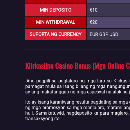
MIN DEPOSITO
€10
MIN WITHDRAWAL
€20
SUPORTA NG CURRENCY
EUR GBP USD
Kiirkasiino Casino Bonus (Mga Online C
-Ang pagpili sa paglalaro ng mga laro sa Kiirka
pamagat mula sa isang bilang ng mga nangunguna
ay ang makatanggap ng mga espesyal na alok na
Ito ay isang karaniwang resulta pagdating sa mga
ng mga promosyon sa mga manlalaro, marami ang 
huli. Samakatuwid, nagdeposito ka para maglar
transaksyong ito.