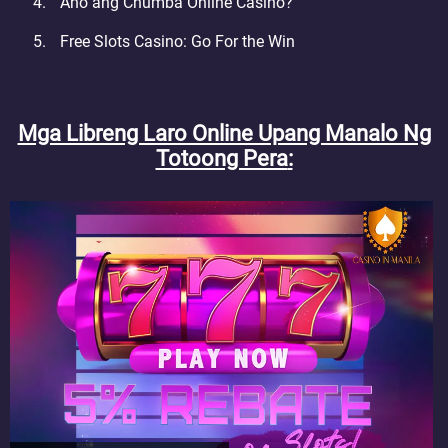
Ano ang Chumba Online Casino?
Free Slots Casino: Go For the Win
Mga Libreng Laro Online Upang Manalo Ng
Totoong Pera