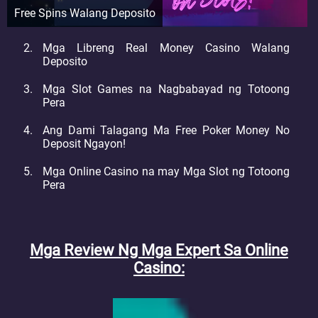
Free Spins Walang Deposito
Mga Libreng Real Money Casino Walang
Deposito
Mga Slot Games na Nagbabayad ng Totoong
Pera
Ang Dami Talagang Ma Free Poker Money No
Deposit Ngayon!
Mga Online Casino na may Mga Slot ng Totoong
Pera
Mga Review Ng Mga Expert Sa Online
Casino