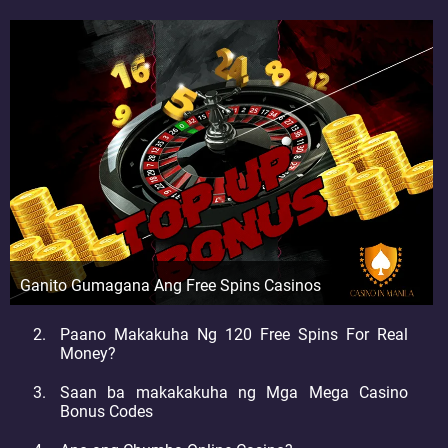
Ganito Gumagana Ang Free Spins Casinos
Paano Makakuha Ng 120 Free Spins For Real
Money?
Saan ba makakakuha ng Mga Mega Casino
Bonus Codes