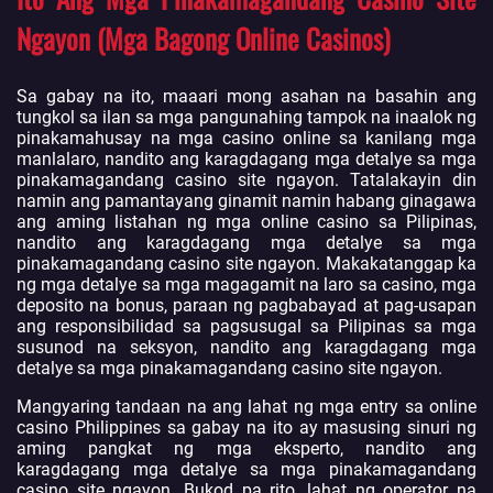
Ngayon (Mga Bagong Online Casinos)
Sa gabay na ito, maaari mong asahan na basahin ang
tungkol sa ilan sa mga pangunahing tampok na inaalok ng
pinakamahusay na mga casino online sa kanilang mga
manlalaro, nandito ang karagdagang mga detalye sa mga
pinakamagandang casino site ngayon. Tatalakayin din
namin ang pamantayang ginamit namin habang ginagawa
ang aming listahan ng mga online casino sa Pilipinas,
nandito ang karagdagang mga detalye sa mga
pinakamagandang casino site ngayon. Makakatanggap ka
ng mga detalye sa mga magagamit na laro sa casino, mga
deposito na bonus, paraan ng pagbabayad at pag-usapan
ang responsibilidad sa pagsusugal sa Pilipinas sa mga
susunod na seksyon, nandito ang karagdagang mga
detalye sa mga pinakamagandang casino site ngayon.
Mangyaring tandaan na ang lahat ng mga entry sa online
casino Philippines sa gabay na ito ay masusing sinuri ng
aming pangkat ng mga eksperto, nandito ang
karagdagang mga detalye sa mga pinakamagandang
casino site ngayon. Bukod pa rito, lahat ng operator na