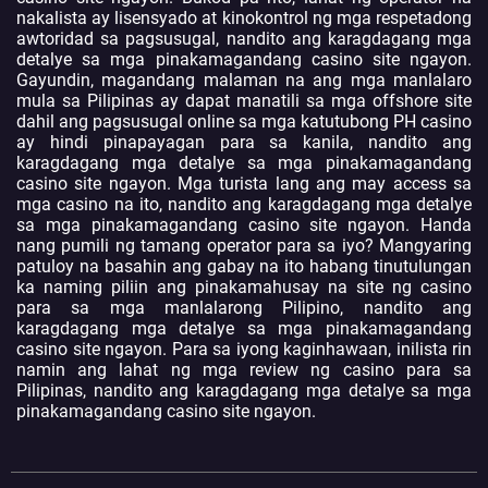
nakalista ay lisensyado at kinokontrol ng mga respetadong
awtoridad sa pagsusugal, nandito ang karagdagang mga
detalye sa mga pinakamagandang casino site ngayon.
Gayundin, magandang malaman na ang mga manlalaro
mula sa Pilipinas ay dapat manatili sa mga offshore site
dahil ang pagsusugal online sa mga katutubong PH casino
ay hindi pinapayagan para sa kanila, nandito ang
karagdagang mga detalye sa mga pinakamagandang
casino site ngayon. Mga turista lang ang may access sa
mga casino na ito, nandito ang karagdagang mga detalye
sa mga pinakamagandang casino site ngayon. Handa
nang pumili ng tamang operator para sa iyo? Mangyaring
patuloy na basahin ang gabay na ito habang tinutulungan
ka naming piliin ang pinakamahusay na site ng casino
para sa mga manlalarong Pilipino, nandito ang
karagdagang mga detalye sa mga pinakamagandang
casino site ngayon. Para sa iyong kaginhawaan, inilista rin
namin ang lahat ng mga review ng casino para sa
Pilipinas, nandito ang karagdagang mga detalye sa mga
pinakamagandang casino site ngayon.