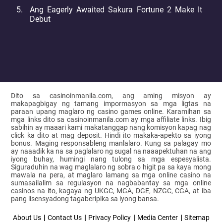
Ang Eagerly Awaited Sakura Fortune 2 Make It
Debut
Dito sa casinoinmanila.com, ang aming misyon ay
makapagbigay ng tamang impormasyon sa mga ligtas na
paraan upang maglaro ng casino games online. Karamihan sa
mga links dito sa casinoinmanila.com ay mga affiliate links. Ibig
sabihin ay maaari kami makatanggap nang komisyon kapag nag
click ka dito at mag deposit. Hindi ito makaka-apekto sa iyong
bonus. Maging responsableng manlalaro. Kung sa palagay mo
ay naaadik ka na sa paglalaro ng sugal na naaapektuhan na ang
iyong buhay, humingi nang tulong sa mga espesyalista.
Siguraduhin na wag maglalaro ng sobra o higit pa sa kaya mong
mawala na pera, at maglaro lamang sa mga online casino na
sumasailalim sa regulasyon na nagbabantay sa mga online
casinos na ito, kagaya ng UKGC, MGA, DGE, NZGC, CGA, at iba
pang lisensyadong tagaberipika sa iyong bansa.
About Us
Contact Us
Privacy Policy
Media Center
Sitemap