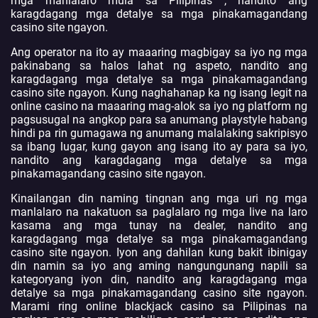
mga manlalaro mula sa Pilipinas , nandito ang
karagdagang mga detalye sa mga pinakamagandang
casino site ngayon.
Ang operator na ito ay maaaring magbigay sa iyo ng mga
pakinabang sa halos lahat ng aspeto, nandito ang
karagdagang mga detalye sa mga pinakamagandang
casino site ngayon. Kung naghahanap ka ng isang legit na
online casino na maaaring mag-alok sa iyo ng platform ng
pagsusugal na angkop para sa anumang playstyle habang
hindi pa rin gumagawa ng anumang malalaking sakripisyo
sa ibang lugar, kung gayon ang isang ito ay para sa iyo,
nandito ang karagdagang mga detalye sa mga
pinakamagandang casino site ngayon.
Kinailangan din naming tingnan ang mga uri ng mga
manlalaro na nakatuon sa paglalaro ng mga live na laro
kasama ang mga tunay na dealer, nandito ang
karagdagang mga detalye sa mga pinakamagandang
casino site ngayon. Iyon ang dahilan kung bakit ibinigay
din namin sa iyo ang aming nangungunang napili sa
kategoryang iyon din, nandito ang karagdagang mga
detalye sa mga pinakamagandang casino site ngayon.
Marami ring online blackjack casino sa Pilipinas na