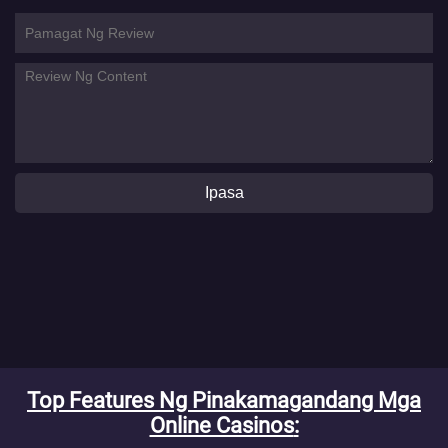
Ipasa
Top Features Ng Pinakamagandang Mga
Online Casinos