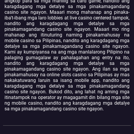
angkop para sa mga mahilig sa card game, nandito ang
karagdagang mga detalye sa mga pinakamagandang
casino site ngayon. Maaari mong mahanap ang pinaka-
iba't-ibang mga laro lobbies at live casino centered tampok,
nandito ang karagdagang mga detalye sa mga
pinakamagandang casino site ngayon. Maaari mo ring
mahanap ang itinuturing naming pinakamahusay na
mobile casino sa Pilipinas, nandito ang karagdagang mga
detalye sa mga pinakamagandang casino site ngayon.
Kami ay kumpiyansa na ang mga manlalarong Pilipino na
palaging gumagalaw ay pahalagahan ang entry na ito,
nandito ang karagdagang mga detalye sa mga
pinakamagandang casino site ngayon. Ang ilan sa mga
pinakamahusay na online slots casino sa Pilipinas ay mas
nakakatuwang laruin sa isang mobile app, nandito ang
karagdagang mga detalye sa mga pinakamagandang
casino site ngayon. Bukod dito, ang lahat ng aming mga
itinatampok na operator ay magagamit din bilang mga site
ng mobile casino, nandito ang karagdagang mga detalye
sa mga pinakamagandang casino site ngayon.