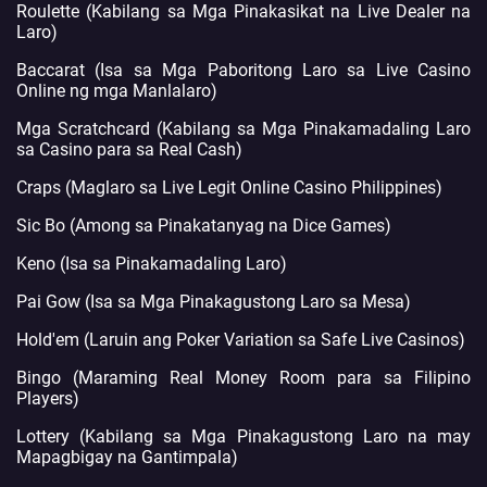
Roulette (Kabilang sa Mga Pinakasikat na Live Dealer na
Laro)
Baccarat (Isa sa Mga Paboritong Laro sa Live Casino
Online ng mga Manlalaro)
Mga Scratchcard (Kabilang sa Mga Pinakamadaling Laro
sa Casino para sa Real Cash)
Craps (Maglaro sa Live Legit Online Casino Philippines)
Sic Bo (Among sa Pinakatanyag na Dice Games)
Keno (Isa sa Pinakamadaling Laro)
Pai Gow (Isa sa Mga Pinakagustong Laro sa Mesa)
Hold'em (Laruin ang Poker Variation sa Safe Live Casinos)
Bingo (Maraming Real Money Room para sa Filipino
Players)
Lottery (Kabilang sa Mga Pinakagustong Laro na may
Mapagbigay na Gantimpala)