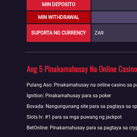
MIN DEPOSITO
MIN WITHDRAWAL
SUPORTA NG CURRENCY
ZAR
Ang 5 Pinakamahusay Na Online Casino
Pulang Aso: Pinakamahusay na online casino sa 
Ignition: Pinakamahusay para sa poker
Bovada: Nangungunang site para sa pagtaya sa sp
Slots.lv: #1 para sa mga puwang ng jackpot
BetOnline: Pinakamahusay para sa pagtaya sa cry