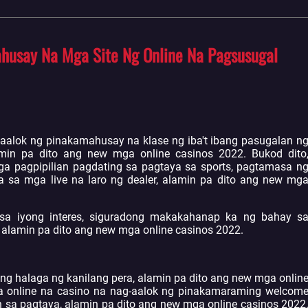
husay Na Mga Site Ng Online Na Pagsusugal
aalok ng pinakamahusay na klase ng iba't ibang pasugalan n
min pa dito ang new mga online casinos 2022. Bukod dito
a pagpipilian pagdating sa pagtaya sa sports, pagtamasa n
a sa mga live na laro ng dealer, alamin pa dito ang new mg
a iyong interes, siguradong makakahanap ka ng bahay s
 alamin pa dito ang new mga online casinos 2022.
g halaga ng kanilang pera, alamin pa dito ang new mga onlin
 online na casino na nag-aalok ng pinakamaraming welcom
sa pagtaya, alamin pa dito ang new mga online casinos 2022