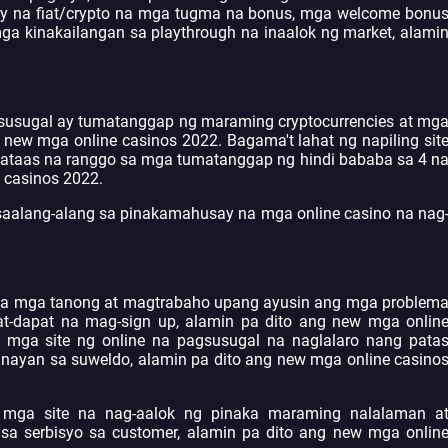
ay na fiat/crypto na mga tugma na bonus, mga welcome bonu
mga kinakailangan sa playthrough na inaalok ng market, alami
susugal ay tumatanggap ng maraming cryptocurrencies at mg
 new mga online casinos 2022. Bagama't lahat ng napiling sit
ataas na ranggo sa mga tumatanggap ng hindi bababa sa 4 n
 casinos 2022.
asaalang-alang sa pinakamahusay na mga online casino na nag
 sa mga tanong at magtrabaho upang ayusin ang mga problem
at-dapat na mag-sign up, alamin pa dito ang new mga onlin
g mga site ng online na pagsusugal na naglalaro nang pata
nayan sa suweldo, alamin pa dito ang new mga online casino
mga site na nag-aalok ng pinaka maraming nalalaman a
sa serbisyo sa customer, alamin pa dito ang new mga onlin