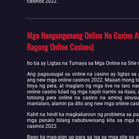
casinos 2022.
Mga Nangungunang Online Na Casino At
Bagong Online Casinos)
Ito ba ay Ligtas na Tumaya sa Mga Online na Site
Ang pagsusugal sa online na casino ay ligtas sa
ang new mga online casinos 2022. Maaari mong tan
linya ng pera, at maglaro ng mga live na laro n
online casino tulad ng mga napili namin sa itaas,
totoong pera online na casino na aming sinusu
manlalaro, alamin pa dito ang new mga online cas
Kahit na hindi ka magkakaroon ng problema sa pagl
mga panalo bilang nabubuwisang kita sa mga n
casinos 2022.
Bago ka mag-sign up para sa isa sa mga site sa a