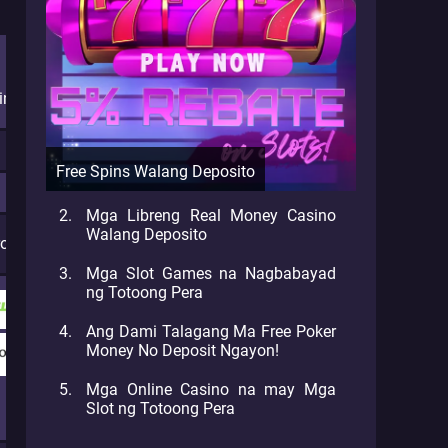
ino
Pagsusuri ng Wild Tokyo Casino
8
7
Free Spins Walang Deposito
Up to €300 + 150 FS
100% 
Mga Libreng Real Money Casino
Walang Deposito
24/7 Support, Jackpot Slots, Easy
Fast P
oller
Registration
the W
Mga Slot Games na Nagbabayad
ng Totoong Pera
Ang Dami Talagang Ma Free Poker
Money No Deposit Ngayon!
Mga Online Casino na may Mga
Slot ng Totoong Pera