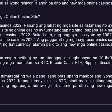
l sa iyong rehiyon, alamin pa dito ang new mga online casino
a Online Casino Site?
sinos 2022. Habang ang lahat ng mga site sa listahang ito a
ite ng online casino ay tumatanggap ng hindi bababa sa 4 n
ine casinos 2022. Bukod dito, ang pagtaya sa crypto ay 100
online casinos 2022. Ang paggamit ng mga cryptocurrencies s
 ng fiat currency, alamin pa dito ang new mga online casino
sa crypto betting) ay tumatanggap at nagbabayad sa 10 iba'
ng mga manlalaro sa BTC, Bitcoin Cash, ETH, Ripple, Litecoin
y tumatagal ng wala pang isang oras upang maabot ang iyon
inos 2022. Kapag tumaya ka sa BTC, hindi mo na kailangan
r ang mga pag-withdraw ng fiat, alamin pa dito ang new mg