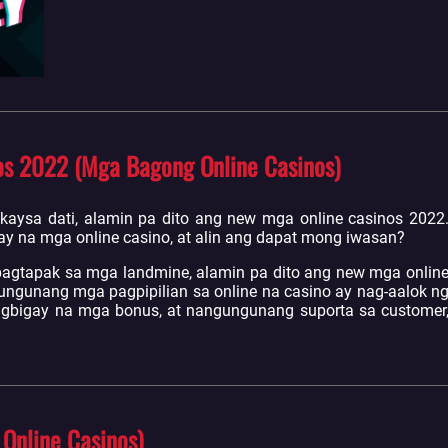
os 2022 (Mga Bagong Online Casinos)
kaysa dati, alamin pa dito ang new mga online casinos 2022
 na mga online casino, at alin ang dapat mong iwasan?
agtapak sa mga landmine, alamin pa dito ang new mga onlin
ungunang mga pagpipilian sa online na casino ay nag-aalok n
pagbigay na mga bonus, at nangungunang suporta sa customer
Online Casinos)