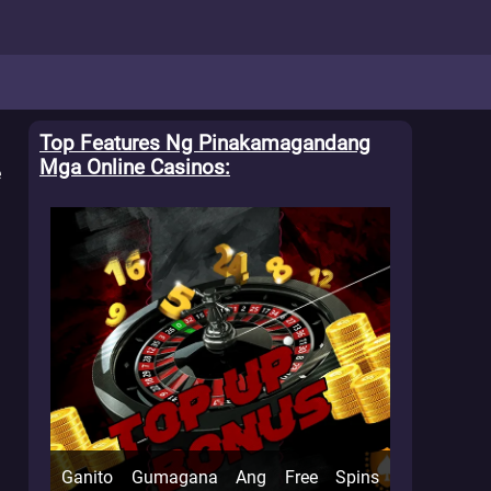
Top Features Ng Pinakamagandang
Mga Online Casinos
e
Ganito Gumagana Ang Free Spins