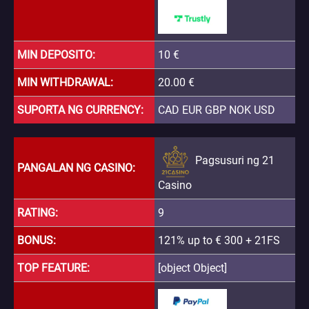
MIN DEPOSITO
10 €
MIN WITHDRAWAL
20.00 €
SUPORTA NG CURRENCY
CAD EUR GBP NOK USD
Pagsusuri ng 21
PANGALAN NG CASINO
Casino
RATING
9
BONUS
121% up to € 300 + 21FS
TOP FEATURE
[object Object]