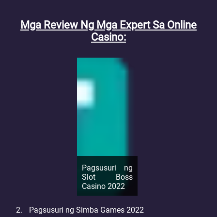
Mga Review Ng Mga Expert Sa Online
Casino
Pagsusuri ng
Slot Boss
Casino 2022
Pagsusuri ng Simba Games 2022