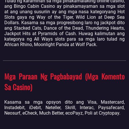
Tulad ng karamihan sa mga pinakamalaking online casino,
ang Bingo Cabin Casino ay pinakamayaman sa mga slot
at ang unang susuriin ay ang mga nasa kategoryang Hot
Slots gaya ng Way of the Tiger, Wild Lion at Deep Sea
Dollars. Kasama sa mga progresibong laro ng jackpot dito
ang Stacked Cats, Dance of the Dead, Thundering Hearts,
Jackpot Hits at Pyramids of Cash. Huwag kalimutan ang
kategorya ng All Ways slots para sa mga laro tulad ng
African Rhino, Moonlight Panda at Wolf Pack.
Mga Paraan Ng Pagbabayad (Mga Komento
Sa Casino)
Kasama sa mga opsyon dito ang Visa, Mastercard,
Instadebit, iDebit, Neteller, Skrill, Interac, Paysafecard,
Neosurf, eCheck, Much Better, ecoPayz, Poli at Cryptopay.