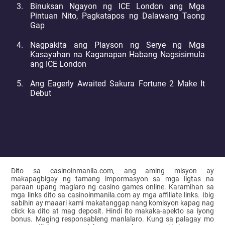
Binuksan Ngayon ng ICE London ang Mga
Pintuan Nito, Pagkatapos ng Dalawang Taong
Gap
Nagpakita ang Playson ng Serye ng Mga
Kasayahan na Kaganapan Habang Nagsisimula
ang ICE London
Ang Eagerly Awaited Sakura Fortune 2 Make It
Debut
Dito sa casinoinmanila.com, ang aming misyon ay
makapagbigay ng tamang impormasyon sa mga ligtas na
paraan upang maglaro ng casino games online. Karamihan sa
mga links dito sa casinoinmanila.com ay mga affiliate links. Ibig
sabihin ay maaari kami makatanggap nang komisyon kapag nag
click ka dito at mag deposit. Hindi ito makaka-apekto sa iyong
bonus. Maging responsableng manlalaro. Kung sa palagay mo