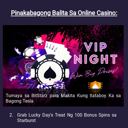
Pinakabagong Balita Sa Online Casino
Tumaya sa BitStarz para Makita Kung Itataboy Ka sa
Bagong Tesla
Grab Lucky Day's Treat Ng 100 Bonus Spins sa
Starburst