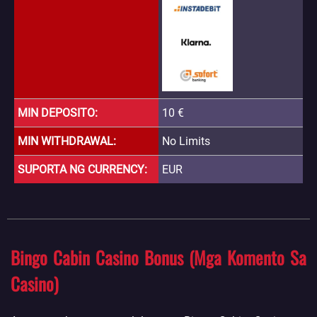
MIN DEPOSITO
10 €
MIN WITHDRAWAL
No Limits
SUPORTA NG CURRENCY
EUR
Bingo Cabin Casino Bonus (Mga Komento Sa
Casino)