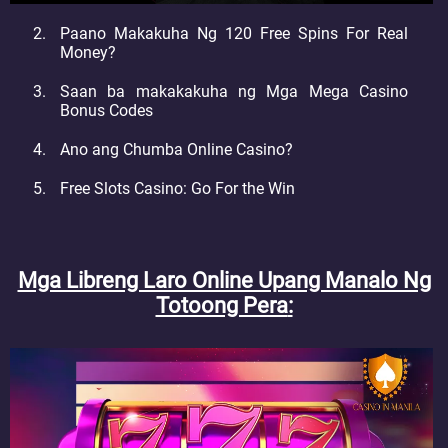
Paano Makakuha Ng 120 Free Spins For Real
Money?
Saan ba makakakuha ng Mga Mega Casino
Bonus Codes
Ano ang Chumba Online Casino?
Free Slots Casino: Go For the Win
Mga Libreng Laro Online Upang Manalo Ng
Totoong Pera