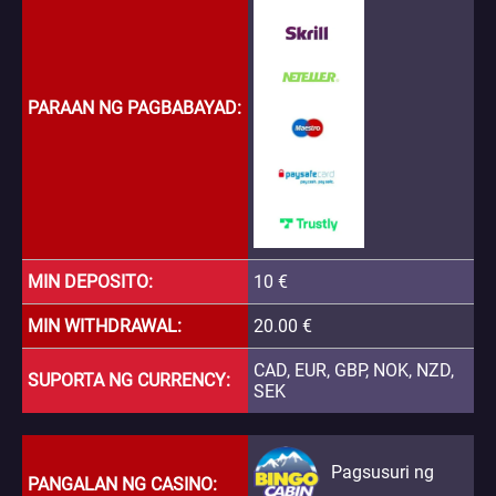
PARAAN NG PAGBABAYAD
MIN DEPOSITO
10 €
MIN WITHDRAWAL
20.00 €
CAD, EUR, GBP, NOK, NZD,
SUPORTA NG CURRENCY
SEK
Pagsusuri ng
PANGALAN NG CASINO