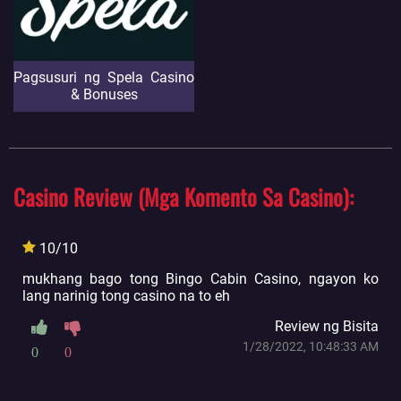
Pagsusuri ng Spela Casino
& Bonuses
Casino Review (Mga Komento Sa Casino)
10/10
mukhang bago tong Bingo Cabin Casino, ngayon ko
lang narinig tong casino na to eh
Review ng Bisita
1/28/2022, 10:48:33 AM
0
0