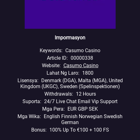
Impormasyon
Keywords
Casumo Casino
Article ID
00000338
Website
Casumo Casino
Lahat Ng Laro
1800
Lisensya
Denmark (DGA), Malta (MGA), United
Kingdom (UKGC), Sweden (Spelinspektionen)
Withdrawals
12 Hours
Suporta
24/7 Live Chat Email Vip Support
Mga Pera
EUR GBP SEK
Mga Wika
English Finnish Norwegian Swedish
German
Bonus
100% Up To €100 + 100 FS