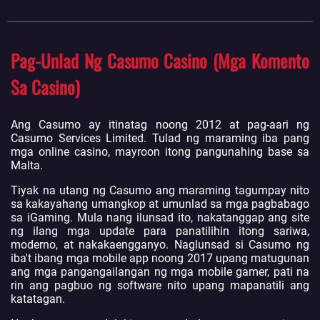
Pag-Unlad Ng Casumo Casino (Mga Komento
Sa Casino)
Ang Casumo ay itinatag noong 2012 at pag-aari ng
Casumo Services Limited. Tulad ng maraming iba pang
mga online casino, mayroon itong pangunahing base sa
Malta.
Tiyak na utang ng Casumo ang maraming tagumpay nito
sa kakayahang umangkop at umunlad sa mga pagbabago
sa iGaming. Mula nang ilunsad ito, nakatanggap ang site
ng ilang mga update para panatilihin itong sariwa,
moderno, at nakakaengganyo. Naglunsad si Casumo ng
iba't ibang mga mobile app noong 2017 upang matugunan
ang mga pangangailangan ng mga mobile gamer, pati na
rin ang pagbuo ng software nito upang mapanatili ang
katatagan.