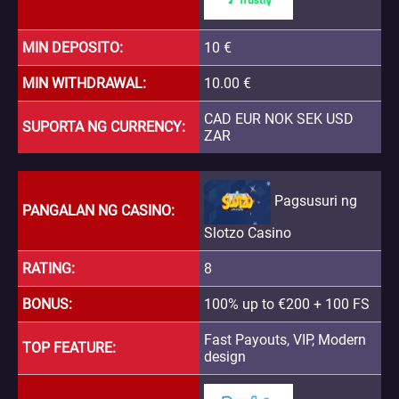
MIN DEPOSITO
10 €
MIN WITHDRAWAL
10.00 €
CAD EUR NOK SEK USD
SUPORTA NG CURRENCY
ZAR
Pagsusuri ng
PANGALAN NG CASINO
Slotzo Casino
RATING
8
BONUS
100% up to €200 + 100 FS
Fast Payouts, VIP, Modern
TOP FEATURE
design