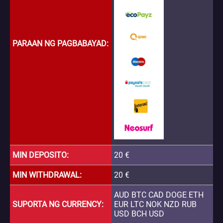
PARAAN NG PAGBABAYAD
MIN DEPOSITO
20 €
MIN WITHDRAWAL
20 €
AUD BTC CAD DOGE ETH
SUPORTA NG CURRENCY
EUR LTC NOK NZD RUB
USD BCH USD