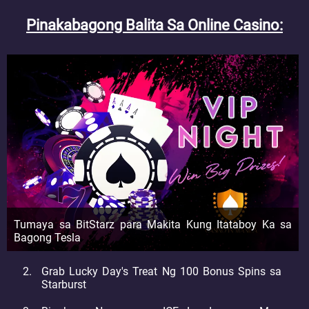
Pinakabagong Balita Sa Online Casino
Tumaya sa BitStarz para Makita Kung Itataboy Ka sa
Bagong Tesla
Grab Lucky Day's Treat Ng 100 Bonus Spins sa
Starburst