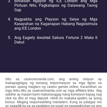
Binuksan Ngayon ng ICE London ang Mga
Pintuan Nito, Pagkatapos ng Dalawang Taong
Gap
Nagpakita ang Playson ng Serye ng Mga
Kasayahan na Kaganapan Habang Nagsisimula
ang ICE London
Ang Eagerly Awaited Sakura Fortune 2 Make It
Debut
Dito sa casinoinmanila.com, ang aming misyon ay
makapagbigay ng tamang impormasyon sa mga ligtas na
paraan upang maglaro ng casino games online. Karamihan sa
mga links dito sa casinoinmanila.com ay mga affiliate links. Ibig
sabihin ay maaari kami makatanggap nang komisyon kapag nag
click ka dito at mag deposit. Hindi ito makaka-apekto sa iyong
bonus. Maging responsableng manlalaro. Kung sa palagay mo
ay naaadik ka na sa paglalaro ng sugal na naaapektuhan na ang