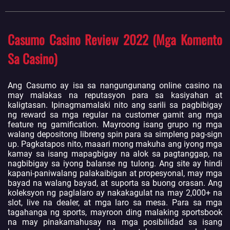
Casumo Casino Review 2022 (Mga Komento
Sa Casino)
Ang Casumo ay isa sa nangungunang online casino na
may malakas na reputasyon para sa kasiyahan at
kaligtasan. Ipinagmamalaki nito ang sarili sa pagbibigay
ng reward sa mga regular na customer gamit ang mga
feature ng gamification. Mayroong isang grupo ng mga
walang depositong libreng spin para sa simpleng pag-sign
up. Pagkatapos nito, maaari mong makuha ang iyong mga
kamay sa isang mapagbigay na alok sa pagtanggap, na
nagbibigay sa iyong balanse ng tulong. Ang site ay hindi
kapani-paniwalang palakaibigan at propesyonal, may mga
bayad na walang bayad, at suporta sa buong orasan. Ang
koleksyon ng paglalaro ay nakakagulat na may 2,000+ na
slot, live na dealer, at mga laro sa mesa. Para sa mga
tagahanga ng sports, mayroon ding malaking sportsbook
na may pinakamahusay na mga posibilidad sa isang