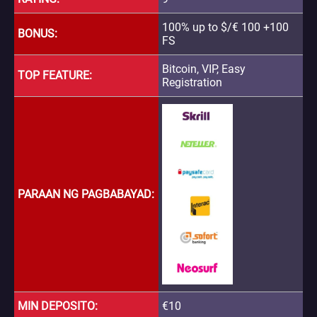
100% up to $/€ 100 +100
BONUS
FS
Bitcoin, VIP, Easy
TOP FEATURE
Registration
PARAAN NG PAGBABAYAD
MIN DEPOSITO
€10