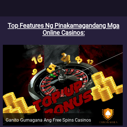
Top Features Ng Pinakamagandang Mga
Online Casinos
Ganito Gumagana Ang Free Spins Casinos