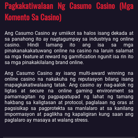
Pagkakatiwalaan Ng Casumo Casino (Mga
Komento Sa Casino)
Ang Casumo Casino ay umiikot sa halos isang dekada at
sa panahong ito ay nagtagumpay sa industriya ng online
casino. Hindi lamang ito ang isa sa mga
pinakanakakatuwang online na casino na laruin salamat
sa mga feature at reward ng gamification ngunit isa rin ito
sa mga pinakakilalang brand online.
Ang Casumo Casino ay isang multi-award winning na
online casino na nakakuha ng reputasyon bilang isang
mapagkakatiwalaang tatak. Ang casino ay nag-aalok ng
ligtas at secure na online gaming environment sa
pamamagitan ng pagpapatupad ng lahat ng tamang
hakbang sa kaligtasan at protocol, paglalaan ng oras at
pagsisikap sa pagprotekta sa manlalaro at sa kanilang
impormasyon at paglikha ng kapaligiran kung saan ang
paglalaro ay masaya at walang stress.