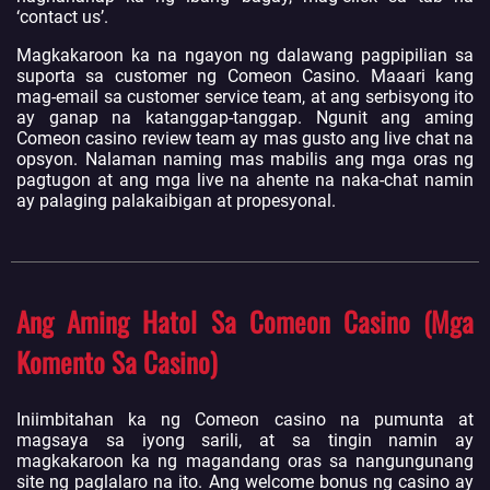
‘contact us’.
Magkakaroon ka na ngayon ng dalawang pagpipilian sa
suporta sa customer ng Comeon Casino. Maaari kang
mag-email sa customer service team, at ang serbisyong ito
ay ganap na katanggap-tanggap. Ngunit ang aming
Comeon casino review team ay mas gusto ang live chat na
opsyon. Nalaman naming mas mabilis ang mga oras ng
pagtugon at ang mga live na ahente na naka-chat namin
ay palaging palakaibigan at propesyonal.
Ang Aming Hatol Sa Comeon Casino (Mga
Komento Sa Casino)
Iniimbitahan ka ng Comeon casino na pumunta at
magsaya sa iyong sarili, at sa tingin namin ay
magkakaroon ka ng magandang oras sa nangungunang
site ng paglalaro na ito. Ang welcome bonus ng casino ay