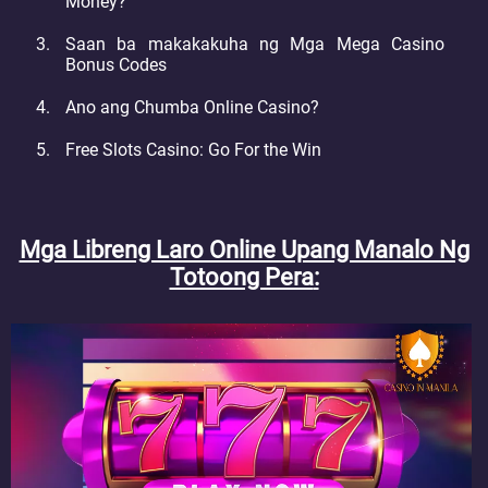
Money?
Saan ba makakakuha ng Mga Mega Casino
Bonus Codes
Ano ang Chumba Online Casino?
Free Slots Casino: Go For the Win
Mga Libreng Laro Online Upang Manalo Ng
Totoong Pera