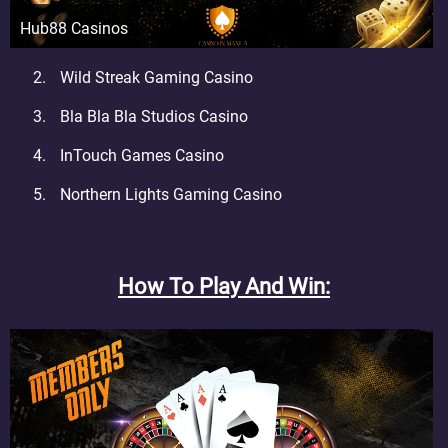
Hub88 Casinos
Wild Streak Gaming Casino
Bla Bla Bla Studios Casino
InTouch Games Casino
Northern Lights Gaming Casino
How To Play And Win