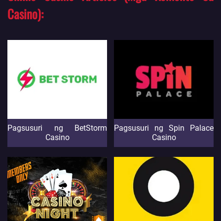
Casino)
Pagsusuri ng BetStorm
Pagsusuri ng Spin Palace
Casino
Casino