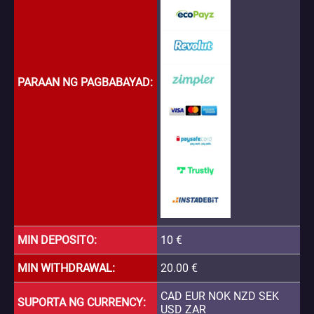
PARAAN NG PAGBABAYAD
MIN DEPOSITO
10 €
MIN WITHDRAWAL
20.00 €
CAD EUR NOK NZD SEK
SUPORTA NG CURRENCY
USD ZAR