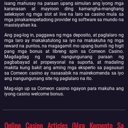
isang mahusay na paraan upang simulan ang iyong mga
karanasan at mayroon ding kamangha-manghang
seleksyon ng mga slot at live na laro sa casino mula sa
mga pinakarespetadong provider ng software sa mundo na
masisiyahan ka.
Ang pag-log in, paggawa ng mga deposito, at paglalaro ng
mga laro ay makakatulong sa iyo na makakuha ng mga
reward na puntos, na magagamit mo upang bumili ng higit
pang mga bonus at libreng spin sa Comeon Casino.
Magdagdag ng mga nangungunang paraan ng
pagbabayad at propesyonal na suporta, at madaling
makita kung bakit ang aming mga eksperto sa pagsusuri
sa Comeon casino ay nasasabik na mairekomenda sa iyo
ang nangungunang site ng paglalaro na ito.
Mag-sign up sa Comeon casino ngayon para makuha ang
iyong casino welcome bonus.
Online Casino Articles (Mga Komento Sa