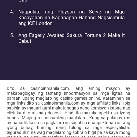
Nagpakita ang Playson ng Serye ng Mga
Kasayahan na Kaganapan Habang Nagsisimula
ang ICE London
Ang Eagerly Awaited Sakura Fortune 2 Make It
Debut
Dito sa casinoinmanila.com, ang aming misyon ay
makapagbigay ng tamang impormasyon sa mga ligtas na
paraan upang maglaro ng casino games online. Karamihan sa
mga links dito sa casinoinmanila.com ay mga affiliate links. Ibig
sabihin ay maaari kami makatanggap nang komisyon kapag nag
click ka dito at mag deposit. Hindi ito makaka-apekto sa iyong
bonus. Maging responsableng manlalaro. Kung sa palagay mo
ay naaadik ka na sa paglalaro ng sugal na naaapektuhan na ang
iyong buhay, humingi nang tulong sa mga espesyalista.
Siguraduhin na wag maglalaro ng sobra o higit pa sa kaya mong