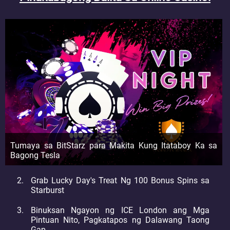
Tumaya sa BitStarz para Makita Kung Itataboy Ka sa
Bagong Tesla
Grab Lucky Day's Treat Ng 100 Bonus Spins sa
Starburst
Binuksan Ngayon ng ICE London ang Mga
Pintuan Nito, Pagkatapos ng Dalawang Taong
Gap