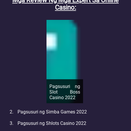
Mga Review Ng Mga Expert Sa Online
Casino
Pagsusuri ng
Slot Boss
Casino 2022
Pagsusuri ng Simba Games 2022
Pagsusuri ng Shlots Casino 2022