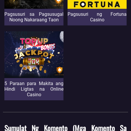
Pagsusuri sa Pagsusugal
Pagsusuri ng Fortuna
Noong Nakaraang Taon
Casino
5 Paraan para Makita ang
Hindi Ligtas na Online
Casino
Sumulat Ng Komento (Mga Komento Sa