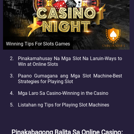
Winning Tips For Slots Games
Pinakamahusay Na Mga Slot Na Laruin-Ways to
Win at Online Slots
Paano Gumagana ang Mga Slot Machine-Best
Strategies for Playing Slot
Mga Laro Sa Casino-Winning in the Casino
Listahan ng Tips for Playing Slot Machines
Pinakabagong Balita Sa Online Casino