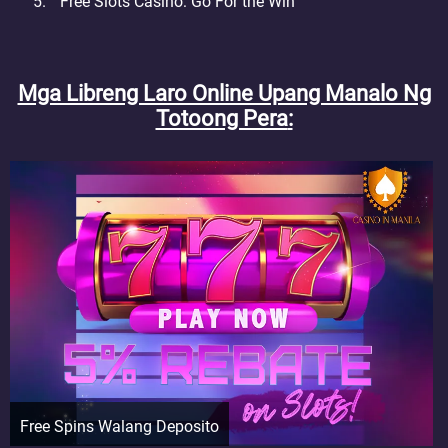
Free Slots Casino: Go For the Win
Mga Libreng Laro Online Upang Manalo Ng
Totoong Pera
Free Spins Walang Deposito