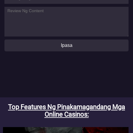
Ipasa
Top Features Ng Pinakamagandang Mga
Online Casinos