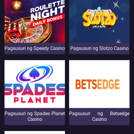
Pagsusuri ng Speedy Casino
Pagsusuri ng Slotzo Casino
Pagsusuri ng Spades Planet
Pagsusuri ng Betsedge
Casino
Casino