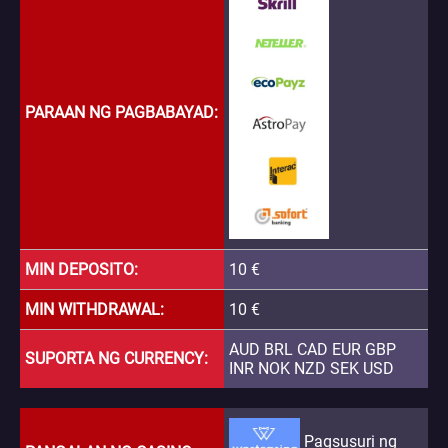
PARAAN NG PAGBABAYAD
MIN DEPOSITO
10 €
MIN WITHDRAWAL
10 €
AUD BRL CAD EUR GBP
SUPORTA NG CURRENCY
INR NOK NZD SEK USD
Pagsusuri ng