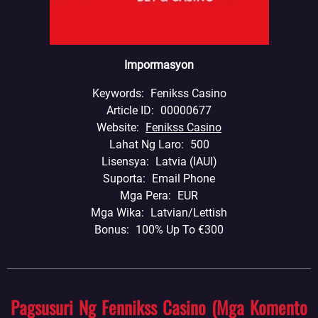
Impormasyon
Keywords
Fenikss Casino
Article ID
00000677
Website
Fenikss Casino
Lahat Ng Laro
500
Lisensya
Latvia (IAUI)
Suporta
Email Phone
Mga Pera
EUR
Mga Wika
Latvian/Lettish
Bonus
100% Up To €300
Pagsusuri Ng Fennikss Casino (Mga Komento