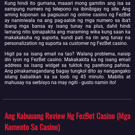
Kung hindi ito gumana, maaari mong gamitin ang isa sa
sampung numero ng telepono na ibinibigay ng site. Ang
aming koponan sa pagsusuri ng online casino ng FezBet
ay naniniwala na ang pag-aalok ng mga numero sa iba't
ibang mga bansa ay isang tunay na plus, dahil hindi
lamang nito ipinapakita ang maraming wika kung saan ka
makakakuha ng suporta, kundi pati na rin ang tunay na
personalization ng suporta sa customer ng FezBet casino.
Higit pa sa isang email na tao? Walang problema, naisip
din iyon ng FezBet casino. Makakakita ka ng isang email
address sa isang widget sa tuktok ng parehong pahina.
Ang pinakamagandang bagay tungkol dito ay nangangako
silang babalikan ka sa loob ng 45 minuto. Mabilis at
mahusay na serbisyo na may ngiti - gusto namin ito!
Ang Kabuuang Review Ng FezBet Casino (Mga
Komento Sa Casino)