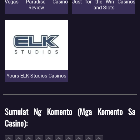
Vegas Paradise Casino
Just for the Win Casinos
Review
and Slots
Yours ELK Studios Casinos
Sumulat Ng Komento (Mga Komento Sa
Casino)