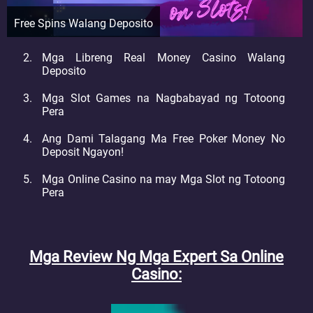
Free Spins Walang Deposito
Mga Libreng Real Money Casino Walang
Deposito
Mga Slot Games na Nagbabayad ng Totoong
Pera
Ang Dami Talagang Ma Free Poker Money No
Deposit Ngayon!
Mga Online Casino na may Mga Slot ng Totoong
Pera
Mga Review Ng Mga Expert Sa Online
Casino