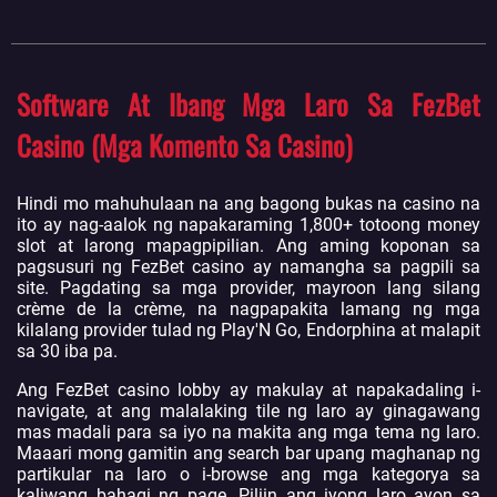
Software At Ibang Mga Laro Sa FezBet
Casino (Mga Komento Sa Casino)
Hindi mo mahuhulaan na ang bagong bukas na casino na
ito ay nag-aalok ng napakaraming 1,800+ totoong money
slot at larong mapagpipilian. Ang aming koponan sa
pagsusuri ng FezBet casino ay namangha sa pagpili sa
site. Pagdating sa mga provider, mayroon lang silang
crème de la crème, na nagpapakita lamang ng mga
kilalang provider tulad ng Play'N Go, Endorphina at malapit
sa 30 iba pa.
Ang FezBet casino lobby ay makulay at napakadaling i-
navigate, at ang malalaking tile ng laro ay ginagawang
mas madali para sa iyo na makita ang mga tema ng laro.
Maaari mong gamitin ang search bar upang maghanap ng
partikular na laro o i-browse ang mga kategorya sa
kaliwang bahagi ng page. Piliin ang iyong laro ayon sa