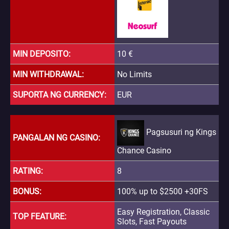
MIN DEPOSITO
10 €
MIN WITHDRAWAL
No Limits
SUPORTA NG CURRENCY
EUR
Pagsusuri ng Kings
PANGALAN NG CASINO
Chance Casino
RATING
8
BONUS
100% up to $2500 +30FS
Easy Registration, Classic
TOP FEATURE
Slots, Fast Payouts