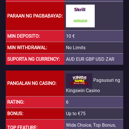
PARAAN NG PAGBABAYAD
MIN DEPOSITO
10 €
MIN WITHDRAWAL
No Limits
SUPORTA NG CURRENCY
AUD EUR GBP USD ZAR
Pagsusuri ng
PANGALAN NG CASINO
Kingswin Casino
RATING
6
BONUS
Up to €75
Wide Choice, Top Bonus,
TOP FEATURE