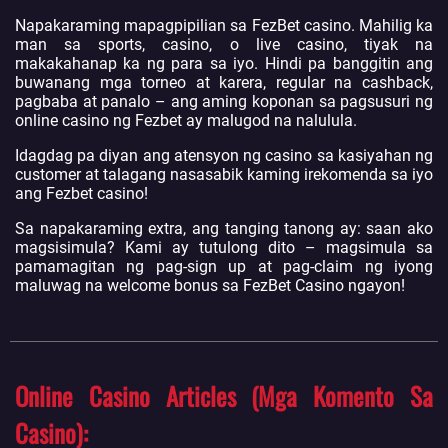
Napakaraming mapagpipilian sa FezBet casino. Mahilig ka
man sa sports, casino, o live casino, tiyak na
makakahanap ka ng para sa iyo. Hindi pa banggitin ang
buwanang mga torneo at karera, regular na cashback,
pagbaba at panalo – ang aming koponan sa pagsusuri ng
online casino ng Fezbet ay malugod na nalulula.
Idagdag pa diyan ang atensyon ng casino sa kasiyahan ng
customer at talagang nasasabik kaming irekomenda sa iyo
ang Fezbet casino!
Sa napakaraming extra, ang tanging tanong ay: saan ako
magsisimula? Kami ay tutulong dito – magsimula sa
pamamagitan ng pag-sign up at pag-claim ng iyong
maluwag na welcome bonus sa FezBet Casino ngayon!
Online Casino Articles (Mga Komento Sa
Casino)