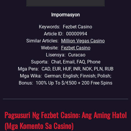
Impormasyon
Keywords
Fezbet Casino
Article ID
00000994
Similar Articles
Million Vegas Casino
Website
Fezbet Casino
Lisensya
Curacao
Suporta
Chat, Email, FAQ, Phone
Mga Pera
CAD, EUR, HUF, INR, NOK, PLN, RUB
Mga Wika
German; English; Finnish; Polish;
Bonus
100% Up To $/€500 + 200 Free Spins
Pagsusuri Ng Fezbet Casino: Ang Aming Hatol
(Mga Komento Sa Casino)