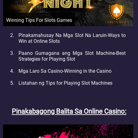
Winning Tips For Slots Games
Pinakamahusay Na Mga Slot Na Laruin-Ways to
Win at Online Slots
Paano Gumagana ang Mga Slot Machine-Best
Strategies for Playing Slot
Mga Laro Sa Casino-Winning in the Casino
Listahan ng Tips for Playing Slot Machines
Pinakabagong Balita Sa Online Casino