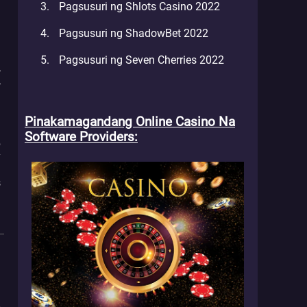
Pagsusuri ng Shlots Casino 2022
Pagsusuri ng ShadowBet 2022
g
Pagsusuri ng Seven Cherries 2022
,
,
a
n
Pinakamagandang Online Casino Na
Software Providers
p
y
a
s