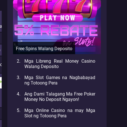
asino
Chilli Casino Review
8
7
Free Spins Walang Deposito
 Offer
100% Up To €150 + 10 FS
Up To
Mga Libreng Real Money Casino
ook
Free Spins, Easy Registration, Fast Payouts
24/7 S
Walang Deposito
Mga Slot Games na Nagbabayad
ng Totoong Pera
Ang Dami Talagang Ma Free Poker
Money No Deposit Ngayon!
Mga Online Casino na may Mga
€10
€20
Slot ng Totoong Pera
No Limits
€20