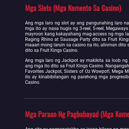
Mga Slots (Mga Komento Sa Casino)
Ang mga laro ng slot ay ang pangunahing laro na 
mga ito ay nasa hugis ng 3-reel, 5-reel, Megaways
mayroon kang kakayahang mag-access ng mga lar
Raging Rhino at Sausage Party dito sa Fruit King
maaari mong laruin sa casino na ito, alinman dito
dito sa Fruit Kings Casino.
Ang mga laro ng Jackpot ay makikita sa loob ng
ang mga ito dito sa Fruit Kings Casino. Nangangah
Favorites Jackpot, Sisters of Oz Wowpot!, Mega M
ito ay kinabibilangan ng parehong mga progresibon
Casino.
Mga Paraan Ng Pagbabayad (Mga Kome