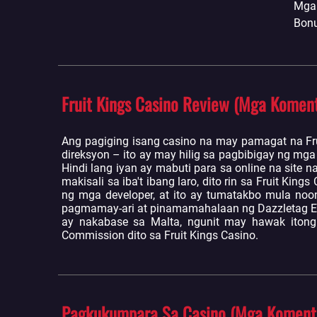
Mga
Bon
Fruit Kings Casino Review (Mga Komen
Ang pagiging isang casino na may pamagat na Frui
direksyon – ito ay may hilig sa pagbibigay ng mga 
Hindi lang iyan ay mabuti para sa online na site 
makisali sa iba't ibang laro, dito rin sa Fruit K
ng mga developer, at ito ay tumatakbo mula noon
pagmamay-ari at pinamamahalaan ng Dazzletag En
ay nakabase sa Malta, ngunit may hawak itong
Commission dito sa Fruit Kings Casino.
Pagkukumpara Sa Casino (Mga Komento