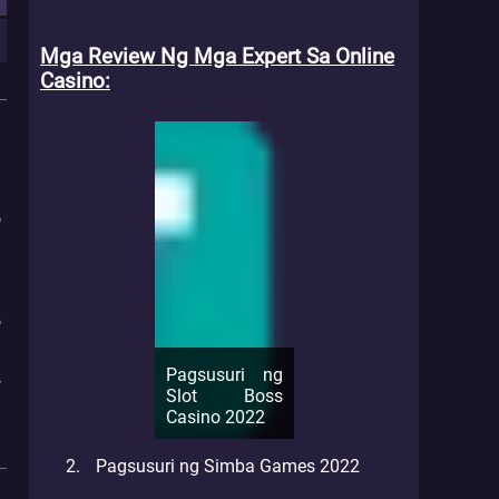
GBP
EUR N
Mga Review Ng Mga Expert Sa Online
Casino
o
g
g
o
.
a
Pagsusuri ng
w
Slot Boss
Casino 2022
Pagsusuri ng Simba Games 2022