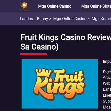
Mga Online Casino
Mga Online Slot
Landas:
Bahay
Mga Online Casino
Mga Komen
Fruit Kings Casino Revi
Sa Casino)
Imp
Key
Artic
Webs
Laha
Lise
Supo
Mga