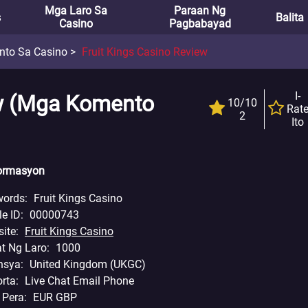
Mga Laro Sa
Paraan Ng
s
Balita
Casino
Pagbabayad
to Sa Casino
Fruit Kings Casino Review
I-
ew (Mga Komento
10/10
Rat
2
Ito
ormasyon
words
Fruit Kings Casino
le ID
00000743
ite
Fruit Kings Casino
t Ng Laro
1000
nsya
United Kingdom (UKGC)
rta
Live Chat Email Phone
 Pera
EUR GBP