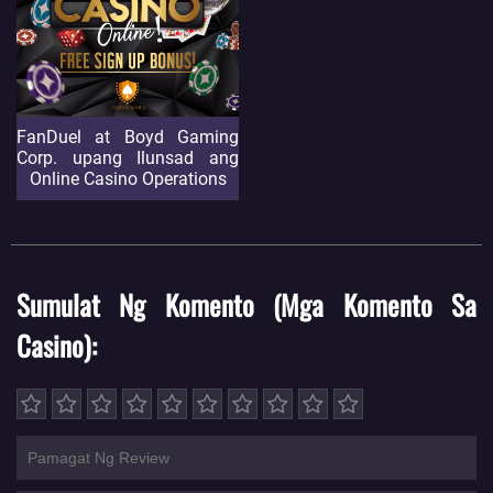
FanDuel at Boyd Gaming
Corp. upang Ilunsad ang
Online Casino Operations
Sumulat Ng Komento (Mga Komento Sa
Casino)