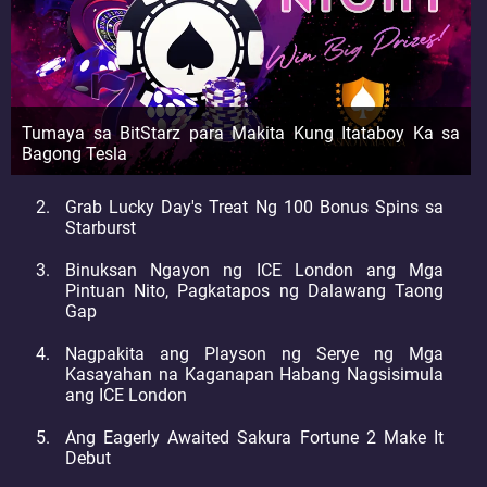
Tumaya sa BitStarz para Makita Kung Itataboy Ka sa
Bagong Tesla
Grab Lucky Day's Treat Ng 100 Bonus Spins sa
Starburst
Binuksan Ngayon ng ICE London ang Mga
Pintuan Nito, Pagkatapos ng Dalawang Taong
Gap
Nagpakita ang Playson ng Serye ng Mga
Kasayahan na Kaganapan Habang Nagsisimula
ang ICE London
Ang Eagerly Awaited Sakura Fortune 2 Make It
Debut