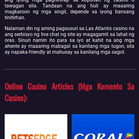
tawagan sila. Tandaan na ang huli ay maaaring
magkaroon ng mga singil, depende sa iyong bansang
tinitirhan.
Nalaman din ng aming pagsusuri sa Las Atlantis casino na
ang serbisyo ng live chat ng site ay magagamit sa lahat ng
oras. Sinuri namin ito para sa iyo at kahit na ang mga
ahente ay maaaring mabagal sa kanilang mga tugon, sila
ay napaka-friendly at mahusay sa kanilang mga sagot.
Online Casino Articles (Mga Komento Sa
Casino)