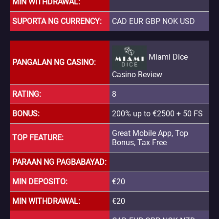
MIN WITHDRAWAL
SUPORTA NG CURRENCY
CAD EUR GBP NOK USD
Miami Dice
PANGALAN NG CASINO
Casino Review
RATING
8
BONUS
200% up to €2500 + 50 FS
Great Mobile App, Top
TOP FEATURE
Bonus, Tax Free
PARAAN NG PAGBABAYAD
MIN DEPOSITO
€20
MIN WITHDRAWAL
€20