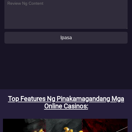
Ipasa
Top Features Ng Pinakamagandang Mga
Online Casinos