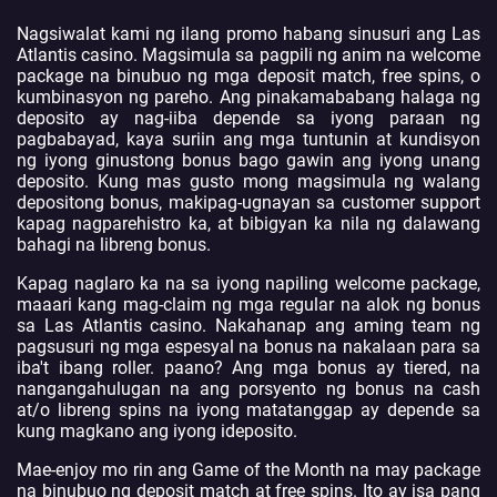
Nagsiwalat kami ng ilang promo habang sinusuri ang Las
Atlantis casino. Magsimula sa pagpili ng anim na welcome
package na binubuo ng mga deposit match, free spins, o
kumbinasyon ng pareho. Ang pinakamababang halaga ng
deposito ay nag-iiba depende sa iyong paraan ng
pagbabayad, kaya suriin ang mga tuntunin at kundisyon
ng iyong ginustong bonus bago gawin ang iyong unang
deposito. Kung mas gusto mong magsimula ng walang
depositong bonus, makipag-ugnayan sa customer support
kapag nagparehistro ka, at bibigyan ka nila ng dalawang
bahagi na libreng bonus.
Kapag naglaro ka na sa iyong napiling welcome package,
maaari kang mag-claim ng mga regular na alok ng bonus
sa Las Atlantis casino. Nakahanap ang aming team ng
pagsusuri ng mga espesyal na bonus na nakalaan para sa
iba't ibang roller. paano? Ang mga bonus ay tiered, na
nangangahulugan na ang porsyento ng bonus na cash
at/o libreng spins na iyong matatanggap ay depende sa
kung magkano ang iyong ideposito.
Mae-enjoy mo rin ang Game of the Month na may package
na binubuo ng deposit match at free spins. Ito ay isa pang