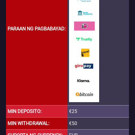
PARAAN NG PAGBABAYAD
MIN DEPOSITO
€25
MIN WITHDRAWAL
€50