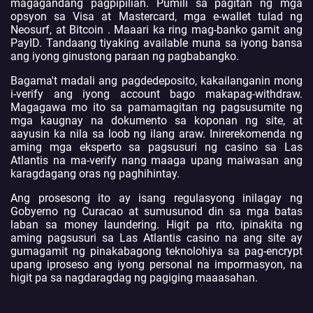
magagandang pagpipilian. Pumili sa pagitan ng mga
opsyon sa Visa at Mastercard, mga e-wallet tulad ng
Neosurf, at Bitcoin . Maaari ka ring mag-banko gamit ang
PayID. Tandaang tiyaking available muna sa iyong bansa
ang iyong ginustong paraan ng pagbabangko.
Bagama't madali ang pagdedeposito, kakailanganin mong
i-verify ang iyong account bago makapag-withdraw.
Magagawa mo ito sa pamamagitan ng pagsusumite ng
mga kaugnay na dokumento sa koponan ng site, at
aayusin ka nila sa loob ng ilang araw. Inirerekomenda ng
aming mga eksperto sa pagsusuri ng casino sa Las
Atlantis na ma-verify nang maaga upang maiwasan ang
karagdagang oras ng paghihintay.
Ang prosesong ito ay isang regulasyong inilagay ng
Gobyerno ng Curacao at sumusunod din sa mga batas
laban sa money laundering. Higit pa rito, ipinakita ng
aming pagsusuri sa Las Atlantis casino na ang site ay
gumagamit ng pinakabagong teknolohiya sa pag-encrypt
upang iproseso ang iyong personal na impormasyon, na
higit pa sa nagdaragdag ng pagiging maaasahan.