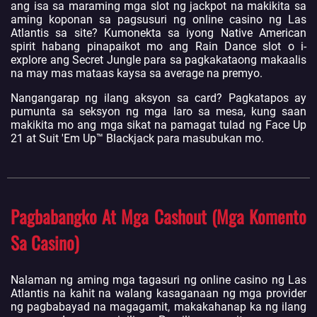
ang isa sa maraming mga slot ng jackpot na makikita sa
aming koponan sa pagsusuri ng online casino ng Las
Atlantis sa site? Kumonekta sa iyong Native American
spirit habang pinapaikot mo ang Rain Dance slot o i-
explore ang Secret Jungle para sa pagkakataong makaalis
na may mas mataas kaysa sa average na premyo.
Nangangarap ng ilang aksyon sa card? Pagkatapos ay
pumunta sa seksyon ng mga laro sa mesa, kung saan
makikita mo ang mga sikat na pamagat tulad ng Face Up
21 at Suit 'Em Up™ Blackjack para masubukan mo.
Pagbabangko At Mga Cashout (Mga Komento
Sa Casino)
Nalaman ng aming mga tagasuri ng online casino ng Las
Atlantis na kahit na walang kasaganaan ng mga provider
ng pagbabayad na magagamit, makakahanap ka ng ilang