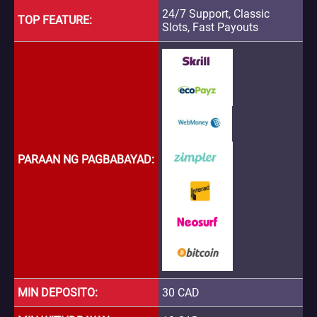
24/7 Support, Classic
TOP FEATURE
Slots, Fast Payouts
PARAAN NG PAGBABAYAD
MIN DEPOSITO
30 CAD