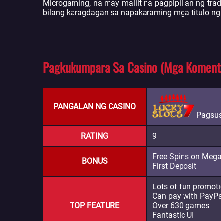
Microgaming, na may maliit na pagpipilian ng tra
bilang karagdagan sa napakaraming mga titulo ng s
Pagkukumpara Sa Casino (Mga Komento
PANGALAN NG CASINO
Pagsusu
RATING
9
Free Spins on Mega
BONUS
First Deposit
Lots of fun promot
Can pay with PayPa
TOP FEATURE
Over 630 games
Fantastic UI