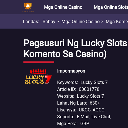
Mga Online Casino
Mga Online Slot
Landas:
Bahay
Mga Online Casino
Mga Komen
Pagsusuri Ng Lucky Slots
Komento Sa Casino)
Impormasyon
Keywords
Lucky Slots 7
Article ID
00001778
Website
Lucky Slots 7
Lahat Ng Laro
630+
Lisensya
UKGC, AGCC
Suporta
E-Mail; Live Chat;
Mga Pera
GBP