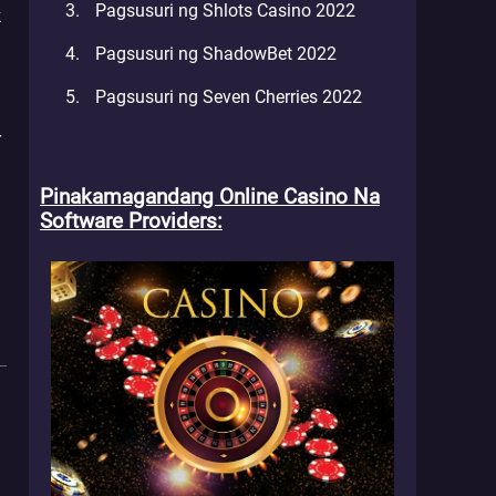
Pagsusuri ng Shlots Casino 2022
k
g
Pagsusuri ng ShadowBet 2022
.
Pagsusuri ng Seven Cherries 2022
l
r
g
Pinakamagandang Online Casino Na
Software Providers
a
a
a
a
a