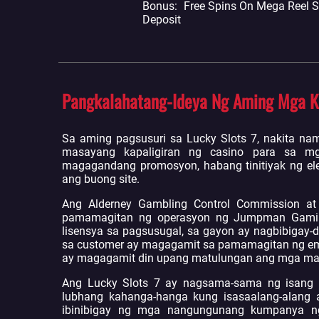
Bonus
Free Spins On Mega Reel Sl
Deposit
Pangkalahatang-Ideya Ng Aming Mga K
Sa aming pagsusuri sa Lucky Slots 7, nakita na
masayang kapaligiran ng casino para sa 
magagandang promosyon, habang tinitiyak ng ele
ang buong site.
Ang Alderney Gambling Control Commission a
pamamagitan ng operasyon ng Jumpman Gaming
lisensya sa pagsusugal, sa gayon ay nagbibigay-d
sa customer ay magagamit sa pamamagitan ng ema
ay magagamit din upang matulungan ang mga man
Ang Lucky Slots 7 ay nagsama-sama ng isang 
lubhang kahanga-hanga kung isasaalang-alang 
ibinibigay ng mga nangungunang kumpanya ng 