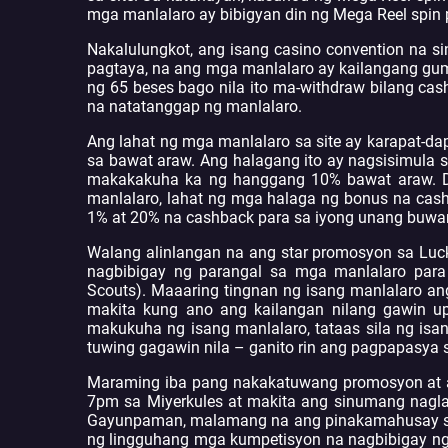
mga manlalaro ay bibigyan din ng Mega Reel spin 
Nakalulungkot, ang isang casino convention na s
pagtaya, na ang mga manlalaro ay kailangang gum
ng 65 beses bago nila ito ma-withdraw bilang cas
na natatanggap ng manlalaro.
Ang lahat ng mga manlalaro sa site ay karapat-
sa bawat araw. Ang halagang ito ay nagsisimula s
makakakuha ka ng hanggang 10% bawat araw. Da
manlalaro, lahat ng mga halaga ng bonus na cash
1% at 20% na cashback para sa iyong unang buwa
Walang alinlangan na ang star promosyon sa Luc
nagbibigay ng parangal sa mga manlalaro para 
Scouts). Maaaring tingnan ng isang manlalaro a
makita kung ano ang kailangan nilang gawin u
makukuha ng isang manlalaro, tataas sila ng isan
tuwing gagawin nila – ganito rin ang pagpapasya s
Maraming iba pang nakakatuwang promosyon at alo
7pm sa Miyerkules at makita ang sinumang naglal
Gayunpaman, malamang na ang pinakamahusay sa l
ng lingguhang mga kumpetisyon na nagbibigay ng l