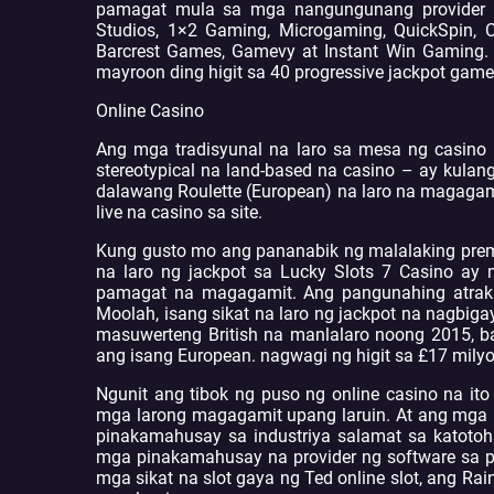
pamagat mula sa mga nangungunang provider ng 
Studios, 1×2 Gaming, Microgaming, QuickSpin, Co
Barcrest Games, Gamevy at Instant Win Gaming. 
mayroon ding higit sa 40 progressive jackpot games
Online Casino
Ang mga tradisyunal na laro sa mesa ng casino
stereotypical na land-based na casino – ay kulang
dalawang Roulette (European) na laro na magagam
live na casino sa site.
Kung gusto mo ang pananabik ng malalaking pre
na laro ng jackpot sa Lucky Slots 7 Casino ay
pamagat na magagamit. Ang pangunahing atraks
Moolah, isang sikat na laro ng jackpot na nagbiga
masuwerteng British na manlalaro noong 2015, 
ang isang European. nagwagi ng higit sa £17 milyo
Ngunit ang tibok ng puso ng online casino na ito
mga larong magagamit upang laruin. At ang mga it
pinakamahusay sa industriya salamat sa katotoh
mga pinakamahusay na provider ng software sa 
mga sikat na slot gaya ng Ted online slot, ang Ra