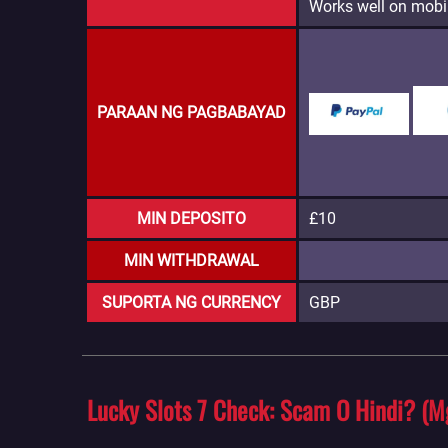
Works well on mobi
PARAAN NG PAGBABAYAD
MIN DEPOSITO
£10
MIN WITHDRAWAL
SUPORTA NG CURRENCY
GBP
Lucky Slots 7 Check: Scam O Hindi? (