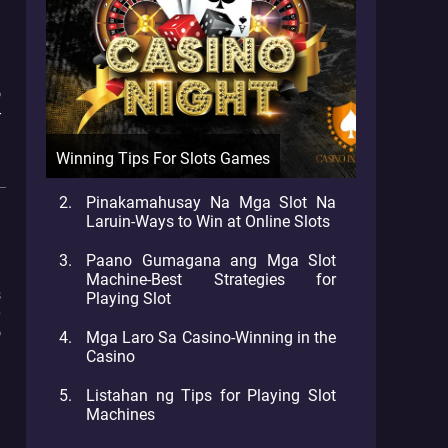
g
o
-
Winning Tips For Slots Games
Pinakamahusay Na Mga Slot Na
Laruin-Ways to Win at Online Slots
Paano Gumagana ang Mga Slot
Machine-Best Strategies for
s
Playing Slot
0
o
Mga Laro Sa Casino-Winning in the
g
Casino
Listahan ng Tips for Playing Slot
g
Machines
a
g