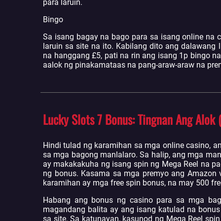
para laruin.
Bingo
Sa isang bagay na bago para sa isang online na c
laruin sa site na ito. Kabilang dito ang dalawang
na hanggang £5, pati na rin ang isang 1p bingo na 
aalok ng pinakamataas na pang-araw-araw na pre
Lucky Slots 7 Bonus: Tingnan Ang Alok
Hindi tulad ng karamihan sa mga online casino, a
sa mga bagong manlalaro. Sa halip, ang mga man
ay makakakuha ng isang spin ng Mega Reel na pa
ng bonus. Kasama sa mga premyo ang Amazon vou
karamihan ay mga free spin bonus, na may 500 fre
Habang ang bonus ng casino para sa mga bagon
magandang balita ay ang isang katulad na bonus
sa site. Sa katunayan, kasunod ng Mega Reel spi