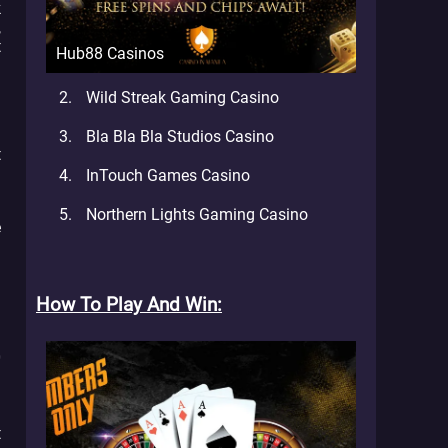
k
,
t
Hub88 Casinos
Wild Streak Gaming Casino
g
Bla Bla Bla Studios Casino
t
a
InTouch Games Casino
Northern Lights Gaming Casino
e
a
a
g
How To Play And Win
a
0
a
a
g
t