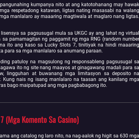
ng pangunahing kumpanya nito at ang katotohanang may hawa
 mga respetadong katawan, ligtas nating masasabi na walan
 mga manlalaro ay maaaring magtiwala at maglaro nang ligtas
isensya sa pagsusugal mula sa UKGC ay ang lahat ng virtua
sulta sa pamamagitan ng paggamit ng mga RNG (random numbe
a ito ang kaso sa Lucky Slots 7, tinitiyak na hindi maaarin
lta para sa mga manlalaro sa anumang paraan.
at ding patuloy na magsulong ng responsableng pagsusugal s
inagawa ito ng site nang maayos at ginagawang madali para s
w, lingguhan at buwanang mga limitasyon sa deposito n
. Kung nais ng isang manlalaro na taasan ang kanilang mg
 oras bago maipatupad ang mga pagbabagong ito.
 7 (Mga Komento Sa Casino)
ama ang catalog ng laro nito, na nag-aalok ng higit sa 630 mg