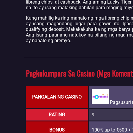
libreng chips, at cashback. Ang aming Lucky Tige
na ito ay isang malaking dahilan para maging miy
Kung mahilig ka ring manalo ng mga libreng chip n
ay isang magandang lugar para gawin ito. Ip
qualifying deposit. Makakakuha ka ng mga barya p
Ang isang paunang natukoy na bilang ng mga ma
ay nanalo ng premyo.
Pagkukumpara Sa Casino (Mga Komento
PANGALAN NG CASINO
Pagsusuri 
RATING
9
BONUS
100% up to €500 +