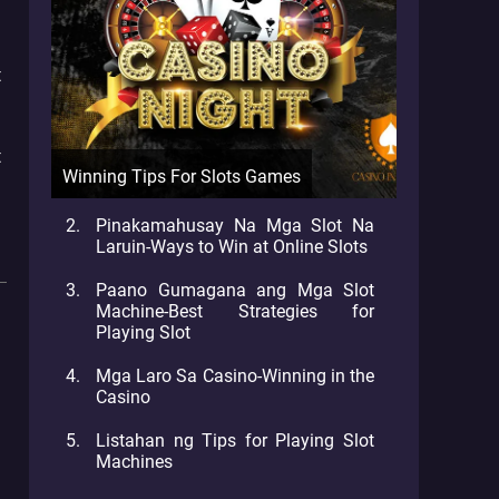
a
a
t
a
t
Winning Tips For Slots Games
g
g
Pinakamahusay Na Mga Slot Na
Laruin-Ways to Win at Online Slots
Paano Gumagana ang Mga Slot
Machine-Best Strategies for
Playing Slot
Mga Laro Sa Casino-Winning in the
Casino
Listahan ng Tips for Playing Slot
Machines