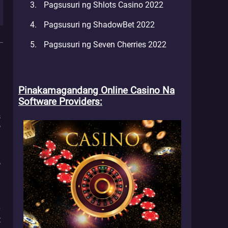
Pagsusuri ng Shlots Casino 2022
CAD EUR GBP HUF INR NOK NZD PLN USD
CAD E
Pagsusuri ng ShadowBet 2022
Pagsusuri ng Seven Cherries 2022
Pinakamagandang Online Casino Na
g
Software Providers
a
s
o
n
o
i
a
y
t