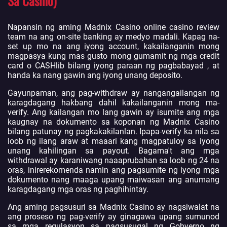
Sa Casino)
Napansin ng aming Madnix Casino online casino review
team na ang on-site banking ay medyo madali. Kapag na-
set up mo na ang iyong account, kakailanganin mong
magpasya kung mas gusto mong gumamit ng mga credit
card o CASHlib bilang iyong paraan ng pagbabayad , at
handa ka nang gawin ang iyong unang deposito.
Gayunpaman, ang pag-withdraw ay nangangailangan ng
karagdagang hakbang dahil kakailanganin mong ma-
verify. Ang kailangan mo lang gawin ay isumite ang mga
kaugnay na dokumento sa koponan ng Madnix Casino
bilang patunay ng pagkakakilanlan. Ipapa-verify ka nila sa
loob ng ilang araw at maaari kang magpatuloy sa iyong
unang kahilingan sa payout. Bagama't ang mga
withdrawal ay karaniwang naaaprubahan sa loob ng 24 na
oras, inirerekomenda namin ang pagsumite ng iyong mga
dokumento nang maaga upang maiwasan ang anumang
karagdagang mga oras ng paghihintay.
Ang aming pagsusuri sa Madnix Casino ay nagsiwalat na
ang proseso ng pag-verify ay ginagawa upang sumunod
sa mga regulasyon sa pagsusugal ng Gobyerno ng