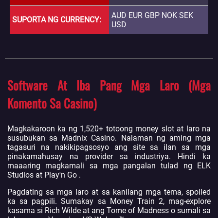
AUD EUR GBP NOK SEK
SUPORTA NG CURRENCY
USD
Software At Iba Pang Mga Laro (Mga
Komento Sa Casino)
Magkakaroon ka ng 1,520+ totoong money slot at laro na
susubukan sa Madnix Casino. Nalaman ng aming mga
tagasuri na nakikipagsosyo ang site sa ilan sa mga
pinakamahusay na provider sa industriya. Hindi ka
maaaring magkamali sa mga pangalan tulad ng ELK
Studios at Play'n Go .
Pagdating sa mga laro at sa kanilang mga tema, spoiled
ka sa pagpili. Sumakay sa Money Train 2, mag-explore
kasama si Rich Wilde at ang Tome of Madness o sumali sa