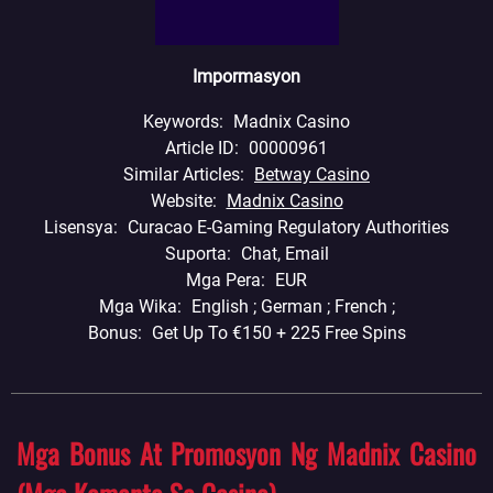
Impormasyon
Keywords
Madnix Casino
Article ID
00000961
Similar Articles
Betway Casino
Website
Madnix Casino
Lisensya
Curacao E-Gaming Regulatory Authorities
Suporta
Chat, Email
Mga Pera
EUR
Mga Wika
English ; German ; French ;
Bonus
Get Up To €150 + 225 Free Spins
Mga Bonus At Promosyon Ng Madnix Casino