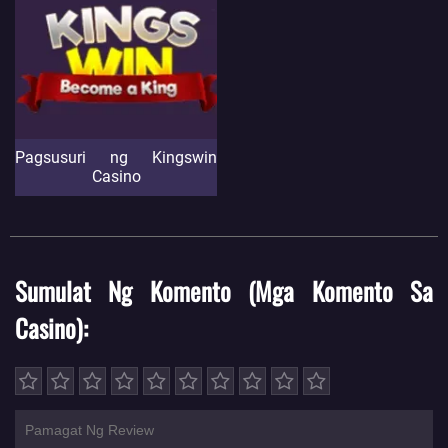
Pagsusuri ng Kingswin
Casino
Sumulat Ng Komento (Mga Komento Sa
Casino)