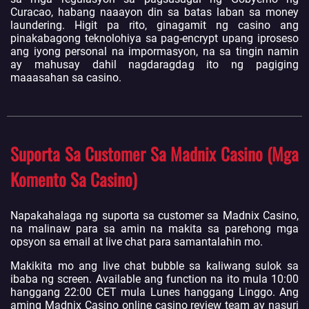
Curacao, habang naaayon din sa batas laban sa money
laundering. Higit pa rito, ginagamit ng casino ang
pinakabagong teknolohiya sa pag-encrypt upang iproseso
ang iyong personal na impormasyon, na sa tingin namin
ay mahusay dahil nagdaragdag ito ng pagiging
maaasahan sa casino.
Suporta Sa Customer Sa Madnix Casino (Mga
Komento Sa Casino)
Napakahalaga ng suporta sa customer sa Madnix Casino,
na malinaw para sa amin na makita sa parehong mga
opsyon sa email at live chat para samantalahin mo.
Makikita mo ang live chat bubble sa kaliwang sulok sa
ibaba ng screen. Available ang function na ito mula 10:00
hanggang 22:00 CET mula Lunes hanggang Linggo. Ang
aming Madnix Casino online casino review team ay nasuri