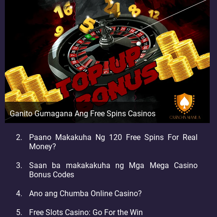
Ganito Gumagana Ang Free Spins Casinos
Paano Makakuha Ng 120 Free Spins For Real
Money?
Saan ba makakakuha ng Mga Mega Casino
Bonus Codes
Ano ang Chumba Online Casino?
Free Slots Casino: Go For the Win