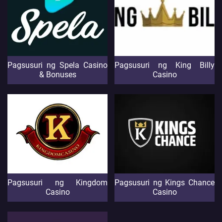
Pagsusuri ng Spela Casino
Pagsusuri ng King Billy
& Bonuses
Casino
Pagsusuri ng Kingdom
Pagsusuri ng Kings Chance
Casino
Casino