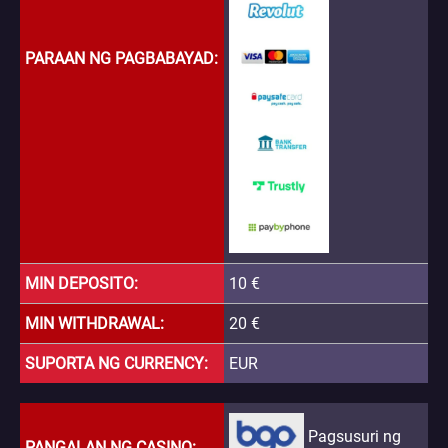
PARAAN NG PAGBABAYAD
MIN DEPOSITO
10 €
MIN WITHDRAWAL
20 €
SUPORTA NG CURRENCY
EUR
Pagsusuri ng
PANGALAN NG CASINO