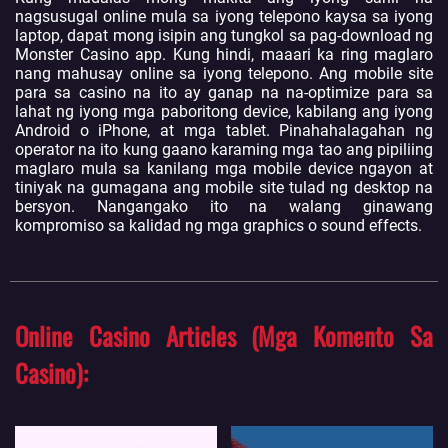
nagsusugal online mula sa iyong telepono kaysa sa iyong
laptop, dapat mong isipin ang tungkol sa pag-download ng
Monster Casino app. Kung hindi, maaari ka ring maglaro
nang mahusay online sa iyong telepono. Ang mobile site
para sa casino na ito ay ganap na na-optimize para sa
lahat ng iyong mga paboritong device, kabilang ang iyong
Android o iPhone, at mga tablet. Pinahahalagahan ng
operator na ito kung gaano karaming mga tao ang pipiliing
maglaro mula sa kanilang mga mobile device ngayon at
tiniyak na gumagana ang mobile site tulad ng desktop na
bersyon. Nangangako ito na walang ginawang
kompromiso sa kalidad ng mga graphics o sound effects.
Online Casino Articles (Mga Komento Sa
Casino)