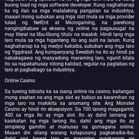
buong load ng mga software developer. Kung naghahanap
ka ng ilan sa mga malalaking pangalan sa industriya,
maaari mong subukan ang mga slot mula sa mga provider
tulad ng NetEnt at Microgaming, na parehong
nangingibabaw sa eksena ng online na pagsusugal na
may literal na libu-libong titulo na inaalok. Hindi lang mga
laro mula sa mga higanteng ito ang sulit na laruin. Kung
naghahanap ka ng medyo kakaiba, subukan ang mga laro
ng Yggdrasil. Ang kumpanyang Swedish na ito ay hindi pa
nakakagawa ng masyadong maraming laro, ngunit kilala
ito sa napakahusay nitong kalidad, regular na paglabas ng
laro at pagbabago sa industriya.
Online Casino
Sa tuwing bibisita ka sa isang online na casino, kailangan
mong asahan na ang mga slot ay bubuo sa karamihan ng
mga laro na makikita sa anumang site. Ang Monster
Casino ay hindi rin eksepsiyon. Sa 700 larong magagamit,
400 sa mga ito ay mga slot. Ito ay dahil lamang sa
kasikatan ng mga larong ito, dahil ang mga ito ay
simpleng gamitin at mahusay na gumagana online.
Maaari din silang walang katapusang pagkakaiba-iba,
dahil ang bawat laro ay maaaring magkaroon ng