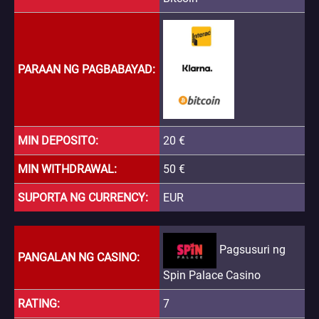
PARAAN NG PAGBABAYAD
MIN DEPOSITO
20 €
MIN WITHDRAWAL
50 €
SUPORTA NG CURRENCY
EUR
Pagsusuri ng
PANGALAN NG CASINO
Spin Palace Casino
RATING
7