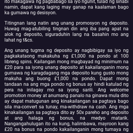
ito makagawa ng pagbabago sa iyo ngunit, tulad ng sinabi
namin, dapat kang laging may ganap na kaalaman bago
ka gumawa ng desisyon.
Titingnan lang natin ang unang promosyon ng deposito.
Huwag mag-atubiling tingnan din ang iba pang apat na
alok ng deposito, siguraduhin lang na basahin mo ang
lahat ng t&cs.
Ang unang tugma ng deposito ay nagbibigay sa iyo ng
pagkakataong makakuha ng £1,000 na pondo at 100
libreng spins. Kailangan mong magbayad ng minimum na
£20 para sa iyong unang deposito at kakailanganin mong
gumawa ng karagdagang mga deposito kung gusto mong
makuha ang buong £1,000 na pondo. Dapat mong
tandaan na ang mga pondo ng bonus ay hindi katulad ng
pera na inilagay mo sa iyong sarili. Ang welcome
promotion money at anumang panalo na ginawa mula dito
ay dapat matugunan ang kinakailangan sa pagtaya bago
sila ma-convert sa tunay, ma-withdraw na cash. Ang mga
kinakailangan sa pagtaya dito ay 50x pareho ang deposito
at ang halaga ng bonus, na medyo matarik.
Nangangahulugan ito na kung, halimbawa, mayroon kang
£20 na bonus na pondo kakailanganin mong tumaya ng