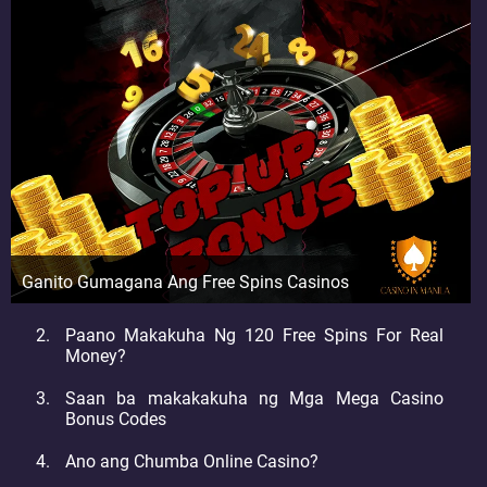
Ganito Gumagana Ang Free Spins Casinos
Paano Makakuha Ng 120 Free Spins For Real
Money?
Saan ba makakakuha ng Mga Mega Casino
Bonus Codes
Ano ang Chumba Online Casino?