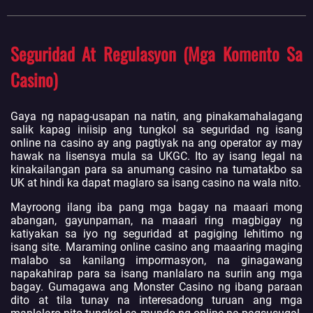
Seguridad At Regulasyon (Mga Komento Sa
Casino)
Gaya ng napag-usapan na natin, ang pinakamahalagang
salik kapag iniisip ang tungkol sa seguridad ng isang
online na casino ay ang pagtiyak na ang operator ay may
hawak na lisensya mula sa UKGC. Ito ay isang legal na
kinakailangan para sa anumang casino na tumatakbo sa
UK at hindi ka dapat maglaro sa isang casino na wala nito.
Mayroong ilang iba pang mga bagay na maaari mong
abangan, gayunpaman, na maaari ring magbigay ng
katiyakan sa iyo ng seguridad at pagiging lehitimo ng
isang site. Maraming online casino ang maaaring maging
malabo sa kanilang impormasyon, na ginagawang
napakahirap para sa isang manlalaro na suriin ang mga
bagay. Gumagawa ang Monster Casino ng ibang paraan
dito at tila tunay na interesadong turuan ang mga