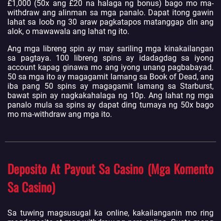
£1,000 (50x ang £20 na halaga ng bonus) bago mo ma-
withdraw ang alinman sa mga panalo. Dapat itong gawin
lahat sa loob ng 30 araw pagkatapos matanggap din ang
alok, o mawawala ang lahat ng ito.
Ang mga libreng spin ay may sariling mga kinakailangan
sa pagtaya. 100 libreng spins ay idadagdag sa iyong
account kapag ginawa mo ang iyong unang pagbabayad.
50 sa mga ito ay magagamit lamang sa Book of Dead, ang
iba pang 50 spins ay magagamit lamang sa Starburst,
bawat spin ay nagkakahalaga ng 10p. Ang lahat ng mga
panalo mula sa spins ay dapat ding tumaya ng 50x bago
mo ma-withdraw ang mga ito.
Deposito At Payout Sa Casino (Mga Komento
Sa Casino)
Sa tuwing magsusugal ka online, kakailanganin mo ring