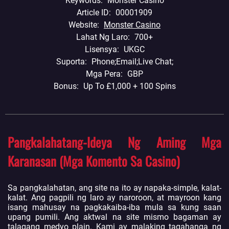
Keywords
Monster Casino
Article ID
00001909
Website
Monster Casino
Lahat Ng Laro
700+
Lisensya
UKGC
Suporta
Phone;Email;Live Chat;
Mga Pera
GBP
Bonus
Up To £1,000 + 100 Spins
Pangkalahatang-Ideya Ng Aming Mga
Karanasan (Mga Komento Sa Casino)
Sa pangkalahatan, ang site na ito ay napaka-simple, kalat-
kalat. Ang pagpili ng laro ay naroroon, at mayroon kang
isang mahusay na pagkakaiba-iba mula sa kung saan
upang pumili. Ang aktwal na site mismo bagaman ay
talagang medyo plain. Kami ay malaking tagahanga ng