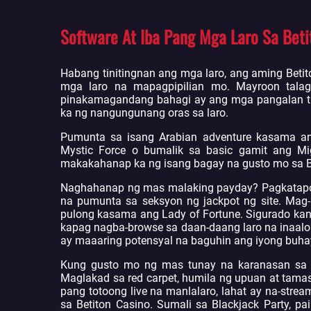
Software At Iba Pang Mga Laro Sa Bet
Habang tinitingnan ang mga laro, ang aming Betito
mga laro na mapagpipilian mo. Mayroon talag
pinakamagandang bahagi ay ang mga pangalan tu
ka ng nangungunang oras sa laro.
Pumunta sa isang Arabian adventure kasama a
Mystic Force o bumalik sa basic gamit ang Mi
makakahanap ka ng isang bagay na gusto mo sa B
Naghahanap ng mas malaking payday? Pagkatapos
na pumunta sa seksyon ng jackpot ng site. Mag-
pulong kasama ang Lady of Fortune. Sigurado kan
kapag nagba-browse sa daan-daang laro na inaalok
ay maaaring potensyal na baguhin ang iyong buh
Kung gusto mo ng mas tunay na karanasan sa ca
Maglakad sa red carpet, humila ng upuan at tamas
pang totoong live na manlalaro, lahat ay na-str
sa Betiton Casino. Sumali sa Blackjack Party, 