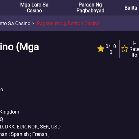
Mga Laro Sa
Paraan Ng
s
Balita
Casino
Pagbabayad
to Sa Casino
Pagsusuri Ng Betiton Casino
I-
sino (Mga
0/10
Rat
0
Ito
no
d Kingdom
AQ
D, DKK, EUR, NOK, SEK, USD
an ; Spanish ; Frensh ;