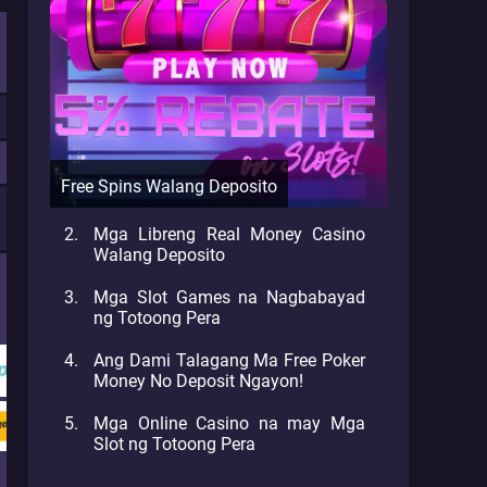
Pagsusuri ng Boka Casino
8
8
Up to €500 + 200 FS
Up to
Free Spins Walang Deposito
Modern Design, Super-secure, Easy
Easy R
Registration
Payou
Mga Libreng Real Money Casino
Walang Deposito
Mga Slot Games na Nagbabayad
ng Totoong Pera
Ang Dami Talagang Ma Free Poker
Money No Deposit Ngayon!
Mga Online Casino na may Mga
Slot ng Totoong Pera