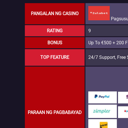
PANGALAN NG CASINO
Pagsusur
RATING
9
BONUS
Up To €500 + 200 
TOP FEATURE
24/7 Support, Free 
PARAAN NG PAGBABAYAD