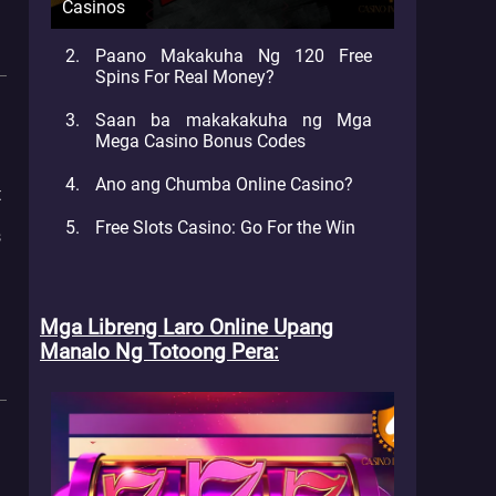
Casinos
Paano Makakuha Ng 120 Free
Spins For Real Money?
Saan ba makakakuha ng Mga
Mega Casino Bonus Codes
Ano ang Chumba Online Casino?
t
a
Free Slots Casino: Go For the Win
s
g
g
Mga Libreng Laro Online Upang
Manalo Ng Totoong Pera