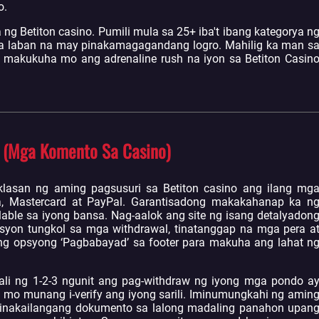
o.
 ng Betiton casino. Pumili mula sa 25+ iba't ibang kategorya n
 na laban na may pinakamagagandang logro. Mahilig ka man s
g makukuha mo ang adrenaline rush na iyon sa Betiton Casin
o (Mga Komento Sa Casino)
lasan ng aming pagsusuri sa Betiton casino ang ilang mg
a, Mastercard at PayPal. Garantisadong makakahanap ka n
able sa iyong bansa. Nag-aalok ang site ng isang detalyadon
yon tungkol sa mga withdrawal, tinatanggap na mga pera a
 ang opsyong ‘Pagbabayad’ sa footer para makuha ang lahat n
ali ng 1-2-3 ngunit ang pag-withdraw ng iyong mga pondo a
mo munang i-verify ang iyong sarili. Iminumungkahi ng amin
 kinakailangang dokumento sa lalong madaling panahon upan