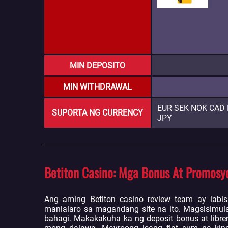
MIN DEPOSITO
MIN WITHDRAWAL
EUR SEK NOK CAD 
SUPORTA NG CURRENCY
JPY
Betiton Casino: Mga Bonus At Promosy
Ang aming Betiton casino review team ay la
manlalaro sa magandang site na ito. Magsisimu
bahagi. Makakakuha ka ng deposit bonus at libren