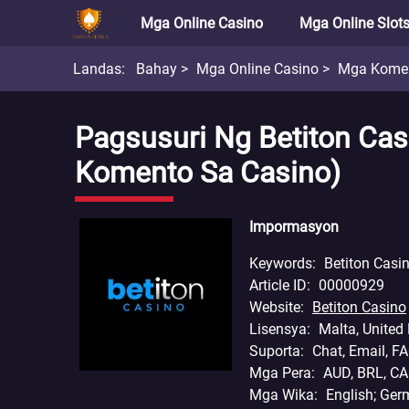
Mga Online Casino
Mga Online Slot
Landas:
Bahay
Mga Online Casino
Mga Komen
Pagsusuri Ng Betiton Ca
Komento Sa Casino)
Impormasyon
Keywords
Betiton Casi
Article ID
00000929
Website
Betiton Casino
Lisensya
Malta, Unite
Suporta
Chat, Email, F
Mga Pera
AUD, BRL, CA
Mga Wika
English; Germ