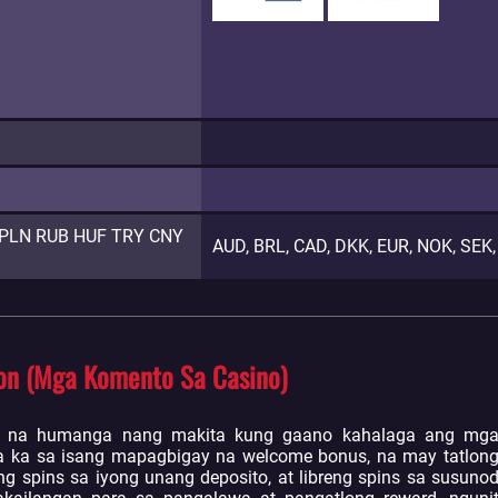
PLN RUB HUF TRY CNY
AUD, BRL, CAD, DKK, EUR, NOK, SEK
on (Mga Komento Sa Casino)
bis na humanga nang makita kung gaano kahalaga ang mg
la ka sa isang mapagbigay na welcome bonus, na may tatlon
g spins sa iyong unang deposito, at libreng spins sa susuno