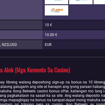
10 €
10.00 €
K, NZD,USD
EUR
ga Alok (Mga Komento Sa Casino)
may libreng walang depositong sign-up na bonus na 10 libren
akataong galugarin ang site at hanapin ang iyong paraan haban
akuha itong Betreels casino bonus offer, kailangan mo lang i
ang pagkakataon na sasali ka sa site. Ang walang deposito n
ng mga mapagbigay na bonus na karapat-dapat mong makuha s
aglaro ng totoong pera sa casino. Ang Betreels ay isan