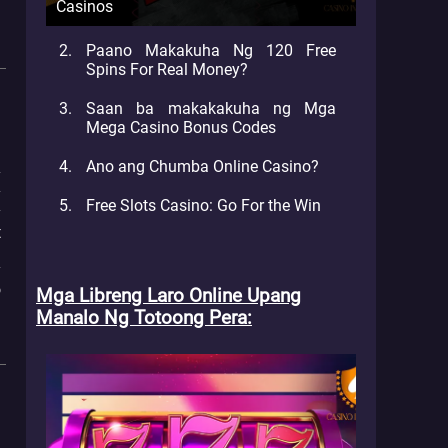
Casinos
Paano Makakuha Ng 120 Free
Spins For Real Money?
Saan ba makakakuha ng Mga
Mega Casino Bonus Codes
Ano ang Chumba Online Casino?
y
y
Free Slots Casino: Go For the Win
y
t
g
y
o
Mga Libreng Laro Online Upang
Manalo Ng Totoong Pera