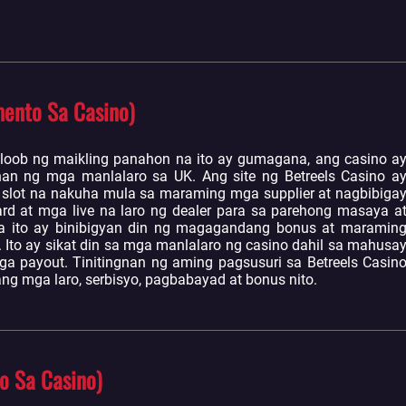
mento Sa Casino)
 loob ng maikling panahon na ito ay gumagana, ang casino a
han ng mga manlalaro sa UK. Ang site ng Betreels Casino a
g slot na nakuha mula sa maraming mga supplier at nagbibiga
d at mga live na laro ng dealer para sa parehong masaya a
na ito ay binibigyan din ng magagandang bonus at maramin
Ito ay sikat din sa mga manlalaro ng casino dahil sa mahusa
ga payout. Tinitingnan ng aming pagsusuri sa Betreels Casin
ang mga laro, serbisyo, pagbabayad at bonus nito.
 Sa Casino)