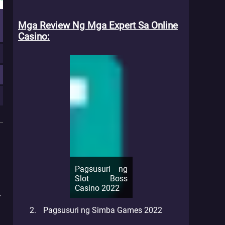
Mga Review Ng Mga Expert Sa Online
Casino
20 €
10 €
No Limits
No Li
CAD EUR NOK NZD USD
EUR
Pagsusuri ng
g
Slot Boss
g
Casino 2022
-
a
Pagsusuri ng Simba Games 2022
a
g