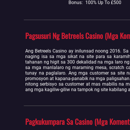
Bonus
100% Up To £500
Pagsusuri Ng Betreels Casino (Mga Ko
Ang Betreels Casino ay inilunsad noong 2016. Sa
naging isa sa mga sikat na site para sa karami
tahanan ng higit sa 300 dekalidad na mga laro n
sa mga manlalaro ng maraming mesa, scratch car
tunay na paglalaro. Ang mga customer sa site 
promosyon at kapana-panabik na mga paligsahan. 
nitong serbisyo sa customer at mas mabilis na m
ang mga kagiliw-giliw na tampok ng site kabilang 
Pagkukumpara Sa Casino (Mga Komento