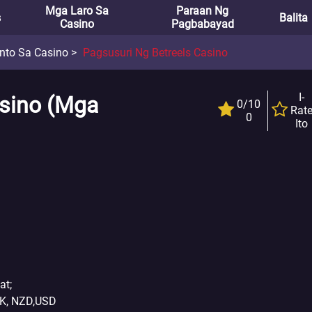
Mga Laro Sa
Paraan Ng
s
Balita
Casino
Pagbabayad
to Sa Casino
Pagsusuri Ng Betreels Casino
I-
asino (Mga
0/10
Rat
0
Ito
at;
EK, NZD,USD