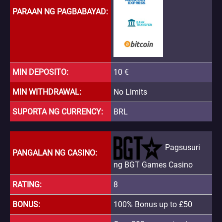
PARAAN NG PAGBABAYAD
MIN DEPOSITO
10 €
MIN WITHDRAWAL
No Limits
SUPORTA NG CURRENCY
BRL
Pagsusuri
PANGALAN NG CASINO
ng BGT Games Casino
RATING
8
BONUS
100% Bonus up to £50