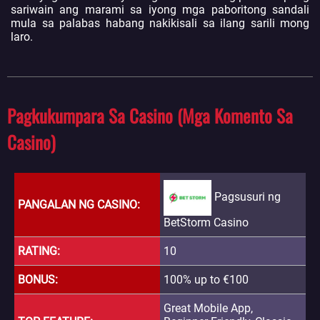
sariwain ang marami sa iyong mga paboritong sandali
mula sa palabas habang nakikisali sa ilang sarili mong
laro.
Pagkukumpara Sa Casino (Mga Komento Sa
Casino)
Pagsusuri ng
PANGALAN NG CASINO
BetStorm Casino
RATING
10
BONUS
100% up to €100
Great Mobile App,