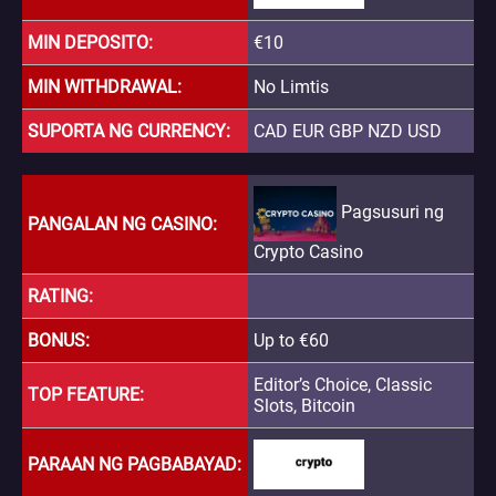
MIN DEPOSITO
€10
MIN WITHDRAWAL
No Limtis
SUPORTA NG CURRENCY
CAD EUR GBP NZD USD
Pagsusuri ng
PANGALAN NG CASINO
Crypto Casino
RATING
BONUS
Up to €60
Editor’s Choice, Classic
TOP FEATURE
Slots, Bitcoin
PARAAN NG PAGBABAYAD