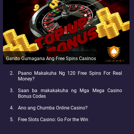
Ganito Gumagana Ang Free Spins Casinos
Paano Makakuha Ng 120 Free Spins For Real
Money?
Saan ba makakakuha ng Mga Mega Casino
Bonus Codes
Ano ang Chumba Online Casino?
Free Slots Casino: Go For the Win