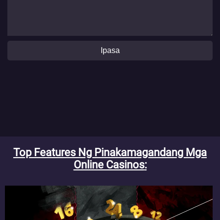
Ipasa
Top Features Ng Pinakamagandang Mga
Online Casinos