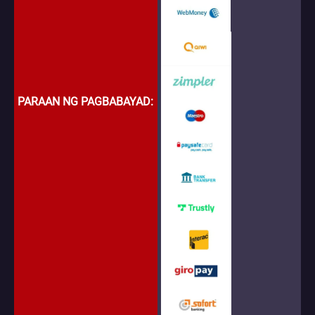
PARAAN NG PAGBABAYAD