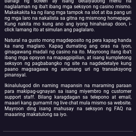
bahagi ng screen ay isang detalyadong menu na
naglalaman ng iba't ibang mga seksyon ng casino mismo.
Makakakita ka ng ilang mga tampok na slot at iba pang uri
ng mga laro na nakalista sa gitna ng mismong homepage.
Kung nakita mo kung ano ang iyong hinahanap doon, i-
click lamang ito at simulan ang paglalaro.
Natural na gusto mong magdeposito ng pera kapag handa
ka nang maglaro. Kapag dumating ang oras na iyon,
ginagawang madali ng casino na ito. Mayroong ilang iba't
ibang mga opsyon na mapagpipilian, at isang kumpletong
seksyon ng pagbabangko ng site na nagdedetalye kung
paano magsagawa ng anumang uri ng transaksyong
pinansyal.
Ikinalulugod din naming mapansin na maraming paraan
para makipag-ugnayan sa isang miyembro ng customer
support staff. Bilang karagdagan sa telepono at email,
maaari kang gumamit ng live chat mula mismo sa website.
Mayroon ding isang mahusay na seksyon ng FAQ na
maaaring makatulong sa iyo.