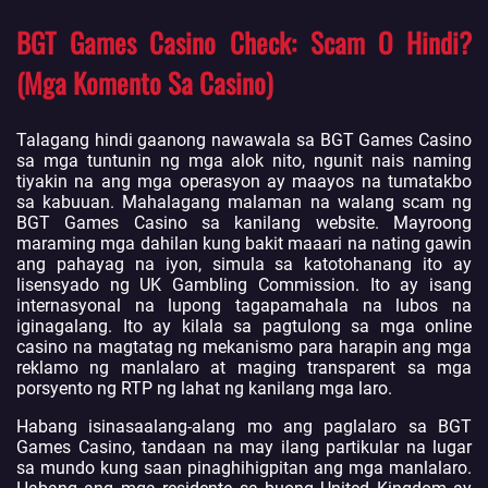
BGT Games Casino Check: Scam O Hindi?
(Mga Komento Sa Casino)
Talagang hindi gaanong nawawala sa BGT Games Casino
sa mga tuntunin ng mga alok nito, ngunit nais naming
tiyakin na ang mga operasyon ay maayos na tumatakbo
sa kabuuan. Mahalagang malaman na walang scam ng
BGT Games Casino sa kanilang website. Mayroong
maraming mga dahilan kung bakit maaari na nating gawin
ang pahayag na iyon, simula sa katotohanang ito ay
lisensyado ng UK Gambling Commission. Ito ay isang
internasyonal na lupong tagapamahala na lubos na
iginagalang. Ito ay kilala sa pagtulong sa mga online
casino na magtatag ng mekanismo para harapin ang mga
reklamo ng manlalaro at maging transparent sa mga
porsyento ng RTP ng lahat ng kanilang mga laro.
Habang isinasaalang-alang mo ang paglalaro sa BGT
Games Casino, tandaan na may ilang partikular na lugar
sa mundo kung saan pinaghihigpitan ang mga manlalaro.