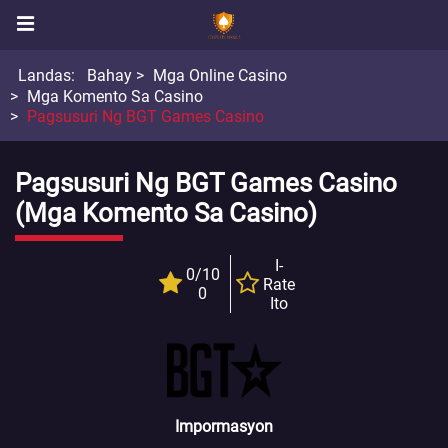
Landas:
Bahay
Mga Online Casino
Mga Komento Sa Casino
Pagsusuri Ng BGT Games Casino
Pagsusuri Ng BGT Games Casino
(Mga Komento Sa Casino)
I-
0/10
Rate
0
Ito
Impormasyon