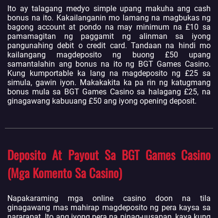
Ito ay talagang medyo simple upang makuha ang cash
bonus na ito. Kakailanganin mo lamang na magbukas ng
bagong account at pondo na may minimum na £10 sa
pamamagitan ng paggamit ng alinman sa iyong
pangunahing debit o credit card. Tandaan na hindi mo
kailangang magdeposito ng buong £50 upang
samantalahin ang bonus na ito ng BGT Games Casino.
Kung kumportable ka lang na magdeposito ng £25 sa
simula, gawin iyon. Makakakita ka pa rin ng katugmang
bonus mula sa BGT Games Casino sa halagang £25, na
ginagawang kabuuang £50 ang iyong opening deposit.
Deposito At Payout Sa BGT Games Casino
(Mga Komento Sa Casino)
Napakaraming mga online casino doon na tila
ginagawang mas mahirap magdeposito ng pera kaysa sa
nararapat. Ito ang iyong pera na pinag-uusapan, kaya kung