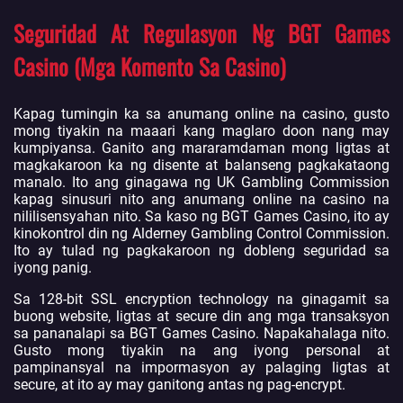
Seguridad At Regulasyon Ng BGT Games
Casino (Mga Komento Sa Casino)
Kapag tumingin ka sa anumang online na casino, gusto
mong tiyakin na maaari kang maglaro doon nang may
kumpiyansa. Ganito ang mararamdaman mong ligtas at
magkakaroon ka ng disente at balanseng pagkakataong
manalo. Ito ang ginagawa ng UK Gambling Commission
kapag sinusuri nito ang anumang online na casino na
nililisensyahan nito. Sa kaso ng BGT Games Casino, ito ay
kinokontrol din ng Alderney Gambling Control Commission.
Ito ay tulad ng pagkakaroon ng dobleng seguridad sa
iyong panig.
Sa 128-bit SSL encryption technology na ginagamit sa
buong website, ligtas at secure din ang mga transaksyon
sa pananalapi sa BGT Games Casino. Napakahalaga nito.
Gusto mong tiyakin na ang iyong personal at
pampinansyal na impormasyon ay palaging ligtas at
secure, at ito ay may ganitong antas ng pag-encrypt.