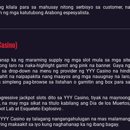
g kilala para sa mahusay nitong serbisyo sa customer, n
 ng mga katutubong Arabong espesyalista.
Casino)
anap ka ng maraming supply ng mga slot mula sa mga sit
ng laro na naka-highlight gamit ang pink na banner. Gaya n
 sa drop-down na menu ng provider ng YYY Casino na hind
o kahit na naipapakita nang maayos ang mga nauugnay na laro
 simpleng pag-browse sa listahan o gamitin ang box para s
essive jackpot slots dito sa YYY Casino, tiyak na mayroon
 na may mga sikat na titulo kabilang ang Dia de los Muertos
ot Lab at Esqueleto Explosivo .
a YYY Casino ay talagang nangangahulugan na mas malaman
ring makaakit sa iyo kung naghahanap ka ng ibang bagay.