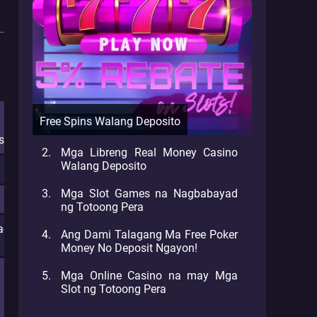
Free Spins Walang Deposito
sino
Pagsusuri ng Pala Casino
Mga Libreng Real Money Casino
Walang Deposito
8
7
Mga Slot Games na Nagbabayad
Up to $500
Up to
ng Totoong Pera
ad
24/7 Support, Classic Slots, Easy
Ang Dami Talagang Ma Free Poker
Live C
Registration
Money No Deposit Ngayon!
Mga Online Casino na may Mga
Slot ng Totoong Pera