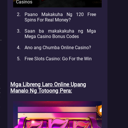
Casinos
Paano Makakuha Ng 120 Free
Spins For Real Money?
Saan ba makakakuha ng Mga
Mega Casino Bonus Codes
Ano ang Chumba Online Casino?
Free Slots Casino: Go For the Win
g
Y
n
Mga Libreng Laro Online Upang
,
Manalo Ng Totoong Pera
o
y
a
Y
?
g