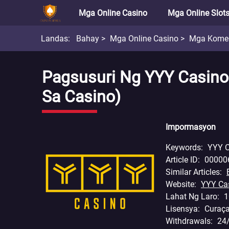
Mga Online Casino
Mga Online Slot
Landas:
Bahay
Mga Online Casino
Mga Komen
Pagsusuri Ng YYY Casin
Sa Casino)
Impormasyon
Keywords
YYY C
Article ID
00000
Similar Articles
Website
YYY Ca
Lahat Ng Laro
1
Lisensya
Curaç
Withdrawals
24