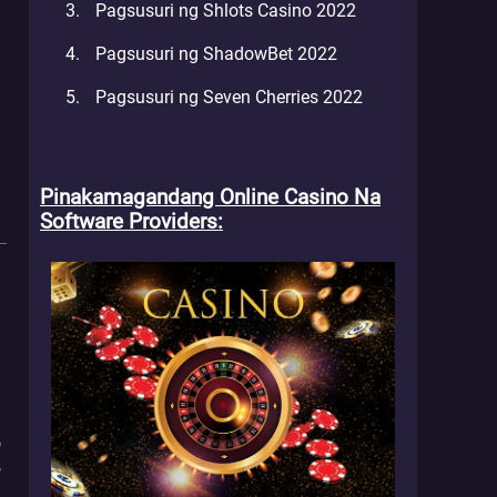
Pagsusuri ng Shlots Casino 2022
Pagsusuri ng ShadowBet 2022
Pagsusuri ng Seven Cherries 2022
i
g
g
Pinakamagandang Online Casino Na
Software Providers
g
g
o
,