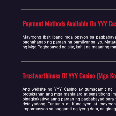
Payment Methods Available On YYY Ca
Mayroong iba't ibang mga opsyon sa pagbabaya
paghahanap ng paraan na pamilyar sa iyo. Mata
ng Mga Pagbabayad ng site, kahit na maaaring ma
Trustworthiness Of YYY Casino (Mga K
Ang website ng YYY Casino ay gumagamit ng ind
protektahan ang mga manlalaro at sensitibong 
pinagkakatiwalaang paraan ng pagbabayad para s
detalyadong Tuntunin at Kundisyon at mayroo
impormasyon sa paggamit ng iyong data, na gina