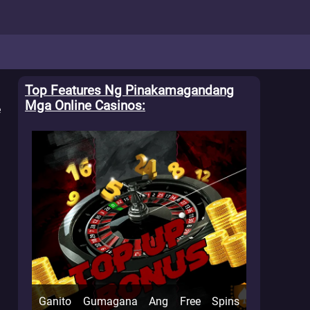
Top Features Ng Pinakamagandang
Mga Online Casinos
e
Ganito Gumagana Ang Free Spins