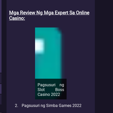
Mga Review Ng Mga Expert Sa Online
Casino
No Limits
€10
Pagsusuri ng
No Limits
€20
Slot Boss
Casino 2022
USD
AUD E
Pagsusuri ng Simba Games 2022