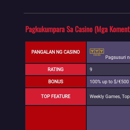
Pagkukumpara Sa Casino (Mga Komento
PANGALAN NG CASINO
Pagsusuri n
RATING
9
BONUS
100% up to $/€500
TOP FEATURE
Weekly Games, Top 