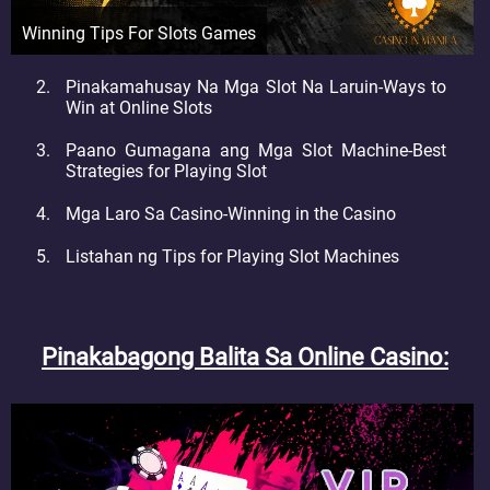
Winning Tips For Slots Games
Pinakamahusay Na Mga Slot Na Laruin-Ways to
Win at Online Slots
Paano Gumagana ang Mga Slot Machine-Best
Strategies for Playing Slot
Mga Laro Sa Casino-Winning in the Casino
Listahan ng Tips for Playing Slot Machines
Pinakabagong Balita Sa Online Casino