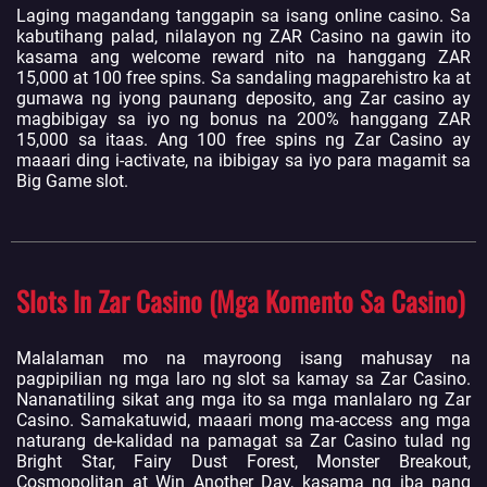
Laging magandang tanggapin sa isang online casino. Sa
kabutihang palad, nilalayon ng ZAR Casino na gawin ito
kasama ang welcome reward nito na hanggang ZAR
15,000 at 100 free spins. Sa sandaling magparehistro ka at
gumawa ng iyong paunang deposito, ang Zar casino ay
magbibigay sa iyo ng bonus na 200% hanggang ZAR
15,000 sa itaas. Ang 100 free spins ng Zar Casino ay
maaari ding i-activate, na ibibigay sa iyo para magamit sa
Big Game slot.
Slots In Zar Casino (Mga Komento Sa Casino)
Malalaman mo na mayroong isang mahusay na
pagpipilian ng mga laro ng slot sa kamay sa Zar Casino.
Nananatiling sikat ang mga ito sa mga manlalaro ng Zar
Casino. Samakatuwid, maaari mong ma-access ang mga
naturang de-kalidad na pamagat sa Zar Casino tulad ng
Bright Star, Fairy Dust Forest, Monster Breakout,
Cosmopolitan at Win Another Day, kasama ng iba pang