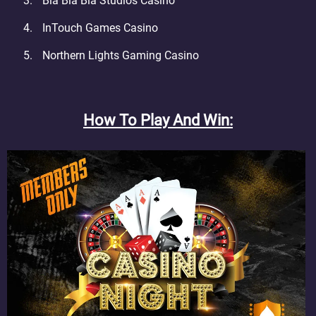
Bla Bla Bla Studios Casino
InTouch Games Casino
Northern Lights Gaming Casino
How To Play And Win