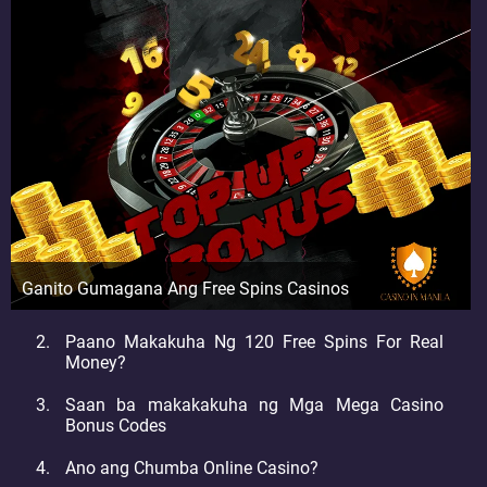
Ganito Gumagana Ang Free Spins Casinos
Paano Makakuha Ng 120 Free Spins For Real
Money?
Saan ba makakakuha ng Mga Mega Casino
Bonus Codes
Ano ang Chumba Online Casino?