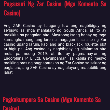
Pagsusuri Ng Zar Casino (Mga Komento Sa
Casino)
Ang ZAR Casino ay talagang tuwirang nagbibigay ng
serbisyo sa mga manlalaro ng South Africa, at ito ay
makikita sa pangalan nito. Mayroong isang hanay ng mga
kamangha-manghang laro na magagamit sa site ng Zar
casino upang laruin, kabilang ang blackjack, roulette, slot
at higit pa. Ang casino ay nagbibigay ng nilalaman nito
mula pa noong 2019, at ito ay pagmamay-ari ng
Endorphins PTE Ltd. Gayunpaman, sa kabila ng medyo
maikling oras ng pagpapatakbo ng Zar Casino sa sektor ng
paglalaro, ang ZAR Casino ay naglalayong mapabilib ang
lahat.
Pagkukumpara Sa Casino (Mga Komento Sa
Casino)