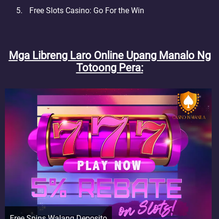
Free Slots Casino: Go For the Win
Mga Libreng Laro Online Upang Manalo Ng
Totoong Pera
Free Spins Walang Deposito