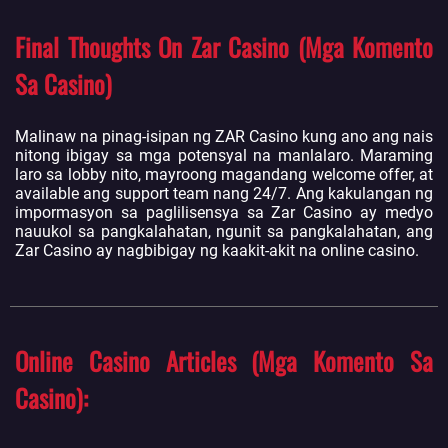
Final Thoughts On Zar Casino (Mga Komento
Sa Casino)
Malinaw na pinag-isipan ng ZAR Casino kung ano ang nais
nitong ibigay sa mga potensyal na manlalaro. Maraming
laro sa lobby nito, mayroong magandang welcome offer, at
available ang support team nang 24/7. Ang kakulangan ng
impormasyon sa paglilisensya sa Zar Casino ay medyo
nauukol sa pangkalahatan, ngunit sa pangkalahatan, ang
Zar Casino ay nagbibigay ng kaakit-akit na online casino.
Online Casino Articles (Mga Komento Sa
Casino)