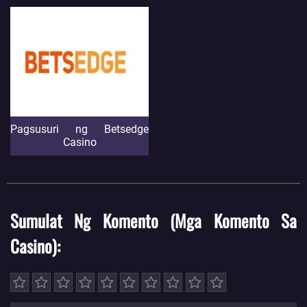
Pagsusuri ng Betsedge
Casino
Sumulat Ng Komento (Mga Komento Sa
Casino)