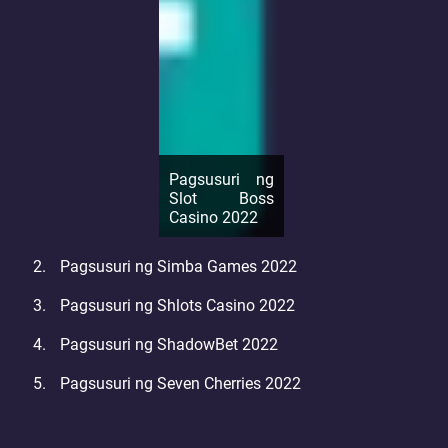
Pagsusuri ng
Slot Boss
Casino 2022
Pagsusuri ng Simba Games 2022
Pagsusuri ng Shlots Casino 2022
Pagsusuri ng ShadowBet 2022
Pagsusuri ng Seven Cherries 2022