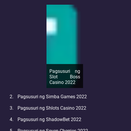
Pagsusuri ng
Slot Boss
Casino 2022
Pagsusuri ng Simba Games 2022
Pagsusuri ng Shlots Casino 2022
Pagsusuri ng ShadowBet 2022
Pagsusuri ng Seven Cherries 2022