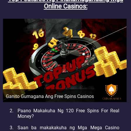
Online Casinos
Ganito Gumagana Ang Free Spins Casinos
Paano Makakuha Ng 120 Free Spins For Real
Money?
Saan ba makakakuha ng Mga Mega Casino