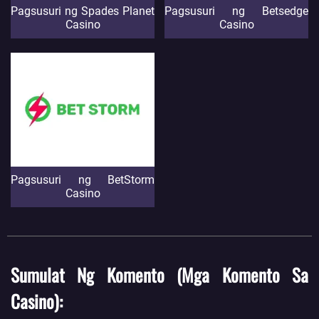
Pagsusuri ng Spades Planet
Pagsusuri ng Betsedge
Casino
Casino
Pagsusuri ng BetStorm
Casino
Sumulat Ng Komento (Mga Komento Sa
Casino)