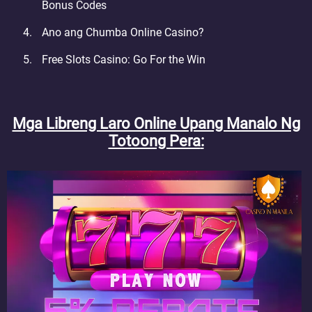
Bonus Codes
Ano ang Chumba Online Casino?
Free Slots Casino: Go For the Win
Mga Libreng Laro Online Upang Manalo Ng
Totoong Pera