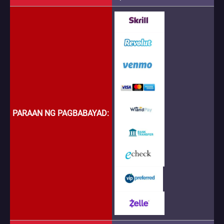
PARAAN NG PAGBABAYAD