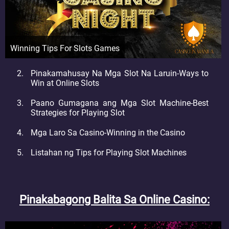
Winning Tips For Slots Games
Pinakamahusay Na Mga Slot Na Laruin-Ways to
Win at Online Slots
Paano Gumagana ang Mga Slot Machine-Best
Strategies for Playing Slot
Mga Laro Sa Casino-Winning in the Casino
Listahan ng Tips for Playing Slot Machines
Pinakabagong Balita Sa Online Casino