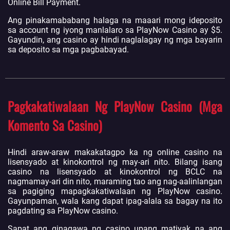
Online Bill Payment.
Ang pinakamababang halaga na maaari mong ideposito
sa account ng iyong manlalaro sa PlayNow Casino ay $5.
Gayundin, ang casino ay hindi naglalagay ng mga bayarin
sa deposito sa mga pagbabayad.
Pagkakatiwalaan Ng PlayNow Casino (Mga
Komento Sa Casino)
Hindi araw-araw makakatagpo ka ng online casino na
lisensyado at kinokontrol ng may-ari nito. Bilang isang
casino na lisensyado at kinokontrol ng BCLC na
nagmamay-ari din nito, maraming tao ang nag-aalinlangan
sa pagiging mapagkakatiwalaan ng PlayNow casino.
Gayunpaman, wala kang dapat ipag-alala sa bagay na ito
pagdating sa PlayNow casino.
Sapat ang ginagawa ng casino upang matiyak na ang