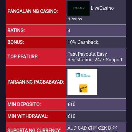
LiveCasino
PANGALAN NG CASINO
Review
RATING
8
BONUS
10% Cashback
Fast Payouts, Easy
TOP FEATURE
Registration, 24/7 Support
PARAAN NG PAGBABAYAD
MIN DEPOSITO
€10
MIN WITHDRAWAL
€10
AUD CAD CHF CZK DKK
SUPORTA NG CURRENCY