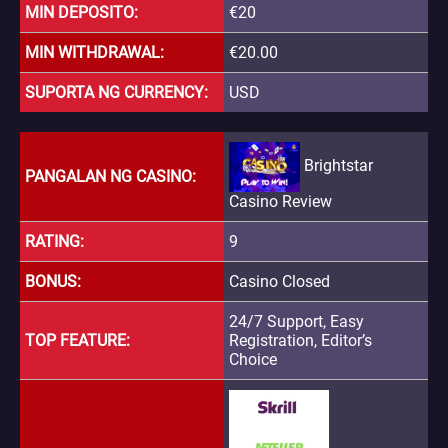
MIN DEPOSITO
€20
MIN WITHDRAWAL
€20.00
SUPORTA NG CURRENCY
USD
Brightstar
PANGALAN NG CASINO
Casino Review
RATING
9
BONUS
Casino Closed
24/7 Support, Easy
TOP FEATURE
Registration, Editor’s
Choice