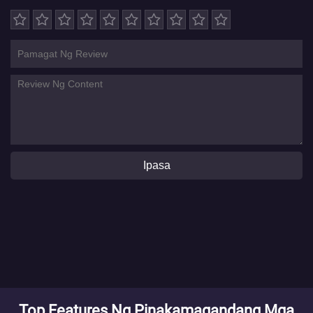
Ipasa
Top Features Ng Pinakamagandang Mga