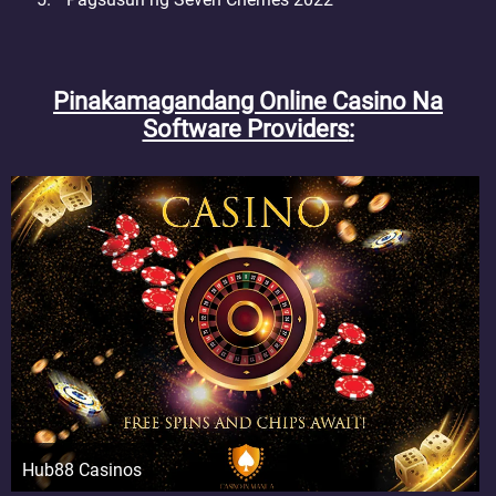
Pinakamagandang Online Casino Na
Software Providers
Hub88 Casinos