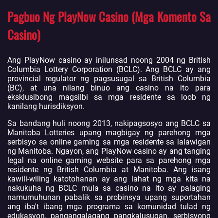
Pagbuo Ng PlayNow Casino (Mga Komento Sa
Casino)
Ang PlayNow casino ay inilunsad noong 2004 ng British
Columbia Lottery Corporation (BCLC). Ang BCLC ay ang
provincial regulator ng pagsusugal sa British Columbia
(BC), at una nilang binuo ang casino na ito para
eksklusibong magsilbi sa mga residente sa loob ng
kanilang hurisdiksyon.
Sa bandang huli noong 2013, nakipagsosyo ang BCLC sa
Manitoba Lotteries upang magbigay ng parehong mga
serbisyo sa online gaming sa mga residente sa lalawigan
ng Manitoba. Ngayon, ang PlayNow casino ay ang tanging
legal na online gaming website para sa parehong mga
residente ng British Columbia at Manitoba. Ang isang
kawili-wiling katotohanan ay ang lahat ng mga kita na
nakukuha ng BCLC mula sa casino na ito ay palaging
namumuhunan pabalik sa probinsya upang suportahan
ang iba't ibang mga programa sa komunidad tulad ng
edukasyon, pangangalagang pangkalusugan, serbisyong