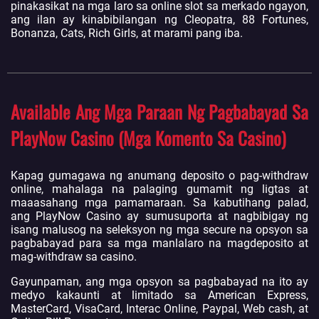
pinakasikat na mga laro sa online slot sa merkado ngayon,
ang ilan ay kinabibilangan ng Cleopatra, 88 Fortunes,
Bonanza, Cats, Rich Girls, at marami pang iba.
Available Ang Mga Paraan Ng Pagbabayad Sa
PlayNow Casino (Mga Komento Sa Casino)
Kapag gumagawa ng anumang deposito o pag-withdraw
online, mahalaga na palaging gumamit ng ligtas at
maaasahang mga pamamaraan. Sa kabutihang palad,
ang PlayNow Casino ay sumusuporta at nagbibigay ng
isang malusog na seleksyon ng mga secure na opsyon sa
pagbabayad para sa mga manlalaro na magdeposito at
mag-withdraw sa casino.
Gayunpaman, ang mga opsyon sa pagbabayad na ito ay
medyo kakaunti at limitado sa American Express,
MasterCard, VisaCard, Interac Online, Paypal, Web cash, at