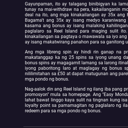
Gayunpaman, ito ay talagang binibigyan ka lam
tunay na mai-withdraw na pera, kakailanganin m
deal na ito, ang mga kinakailangan ay 35x ang
Bagama't ang 35x ay isang medyo karaniwang 
kasama ang bonus ay isang malaking kahilingan
paglalaro sa Reel Island para maging sulit 
kinakailangan sa pagtaya o mawawala sa iyo an
ay isang makatwirang panahon para sa ganitong ur
Ang mga libreng spin ay hindi rin ganap na pr
makatanggap ka ng 25 spins sa iyong unang dal
bonus spins ay magagamit lamang sa larong itinal
iyong paboritong laro at maglagay ng bonus 
nililimitahan sa £50 at dapat matugunan ang par
mga pondo ng bonus.
Nag-aalok din ang Reel Island ng ilang iba pang 
promosyon" mula sa homepage. Ang "Easy Monday
lahat bawat linggo kaya sulit na tingnan kung i
loyalty point sa pamamagitan ng paglalaro ng ila
redeem para sa mga pondo ng bonus.