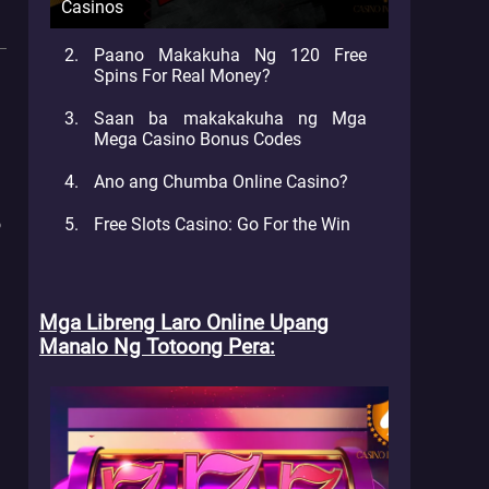
Casinos
Paano Makakuha Ng 120 Free
Spins For Real Money?
Saan ba makakakuha ng Mga
Mega Casino Bonus Codes
g
Ano ang Chumba Online Casino?
Free Slots Casino: Go For the Win
o
g
g
a
n
Mga Libreng Laro Online Upang
Manalo Ng Totoong Pera
.
g
g