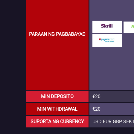
PARAAN NG PAGBABAYAD
MIN DEPOSITO
€20
MIN WITHDRAWAL
€20
SUPORTA NG CURRENCY
USD EUR GBP SEK