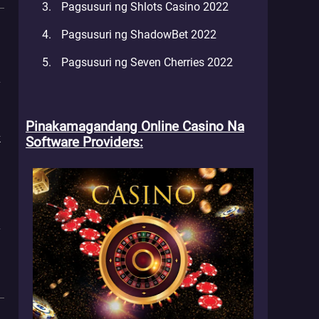
Pagsusuri ng Shlots Casino 2022
Pagsusuri ng ShadowBet 2022
Pagsusuri ng Seven Cherries 2022
y
l
a
a
Pinakamagandang Online Casino Na
k
Software Providers
g
.
i
l
y
n