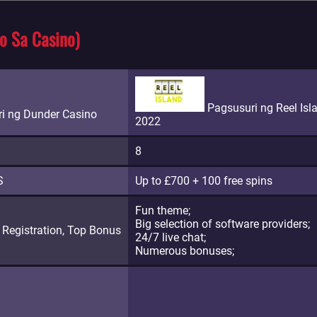
 Sa Casino)
Pagsusuri ng Reel Isl
i ng Dunder Casino
2022
8
S
Up to £700 + 100 free spins
Fun theme;
Big selection of software providers;
 Registration, Top Bonus
24/7 live chat;
Numerous bonuses;