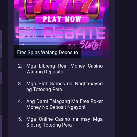
and
Pagsusuri ng Pala Casino
Free Spins Walang Deposito
8
7
Mga Libreng Real Money Casino
Walang Deposito
Up to $500
Up to
Mga Slot Games na Nagbabayad
ng Totoong Pera
24/7 Support, Classic Slots, Easy
Great
Ang Dami Talagang Ma Free Poker
Registration
to Use
Money No Deposit Ngayon!
Mga Online Casino na may Mga
Slot ng Totoong Pera