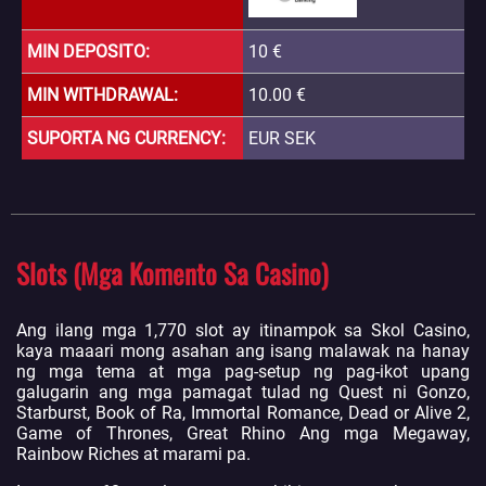
MIN DEPOSITO
10 €
MIN WITHDRAWAL
10.00 €
SUPORTA NG CURRENCY
EUR SEK
Slots (Mga Komento Sa Casino)
Ang ilang mga 1,770 slot ay itinampok sa Skol Casino,
kaya maaari mong asahan ang isang malawak na hanay
ng mga tema at mga pag-setup ng pag-ikot upang
galugarin ang mga pamagat tulad ng Quest ni Gonzo,
Starburst, Book of Ra, Immortal Romance, Dead or Alive 2,
Game of Thrones, Great Rhino Ang mga Megaway,
Rainbow Riches at marami pa.