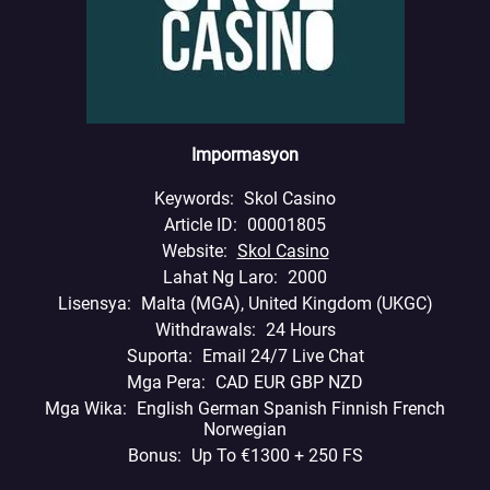
Impormasyon
Keywords
Skol Casino
Article ID
00001805
Website
Skol Casino
Lahat Ng Laro
2000
Lisensya
Malta (MGA), United Kingdom (UKGC)
Withdrawals
24 Hours
Suporta
Email 24/7 Live Chat
Mga Pera
CAD EUR GBP NZD
Mga Wika
English German Spanish Finnish French
Norwegian
Bonus
Up To €1300 + 250 FS