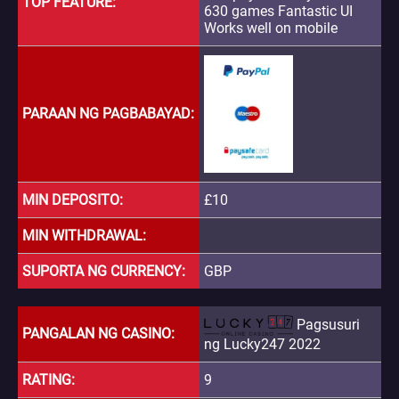
TOP FEATURE
630 games Fantastic UI
Works well on mobile
PARAAN NG PAGBABAYAD
MIN DEPOSITO
£10
MIN WITHDRAWAL
SUPORTA NG CURRENCY
GBP
Pagsusuri
PANGALAN NG CASINO
ng Lucky247 2022
RATING
9