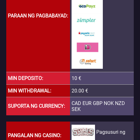
PARAAN NG PAGBABAYAD
MIN DEPOSITO
10 €
MIN WITHDRAWAL
20.00 €
CAD EUR GBP NOK NZD
SUPORTA NG CURRENCY
SEK
Pagsusuri ng
PANGALAN NG CASINO