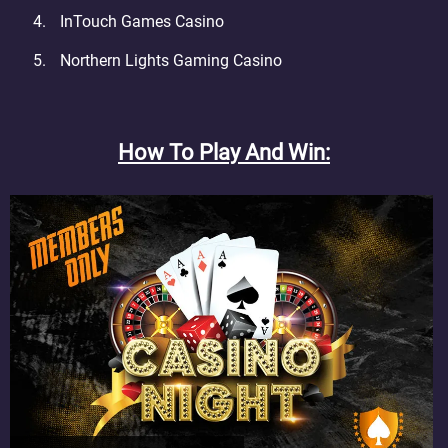
InTouch Games Casino
Northern Lights Gaming Casino
How To Play And Win