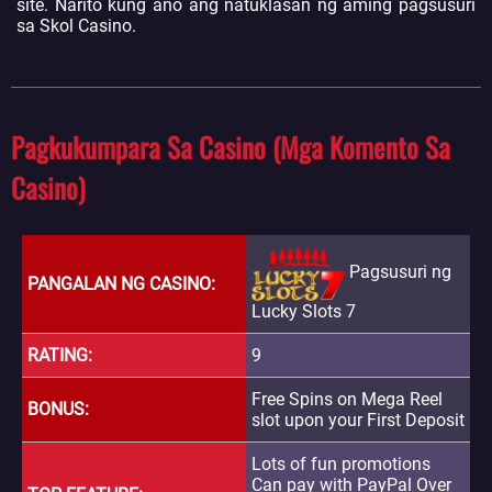
site. Narito kung ano ang natuklasan ng aming pagsusuri
sa Skol Casino.
Pagkukumpara Sa Casino (Mga Komento Sa
Casino)
Pagsusuri ng
PANGALAN NG CASINO
Lucky Slots 7
RATING
9
Free Spins on Mega Reel
BONUS
slot upon your First Deposit
Lots of fun promotions
Can pay with PayPal Over