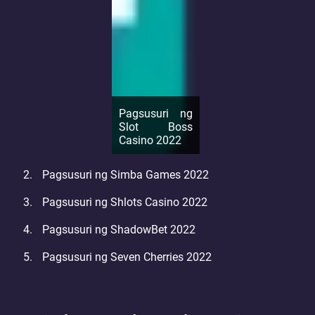
Pagsusuri ng
Slot Boss
Casino 2022
Pagsusuri ng Simba Games 2022
Pagsusuri ng Shlots Casino 2022
Pagsusuri ng ShadowBet 2022
Pagsusuri ng Seven Cherries 2022