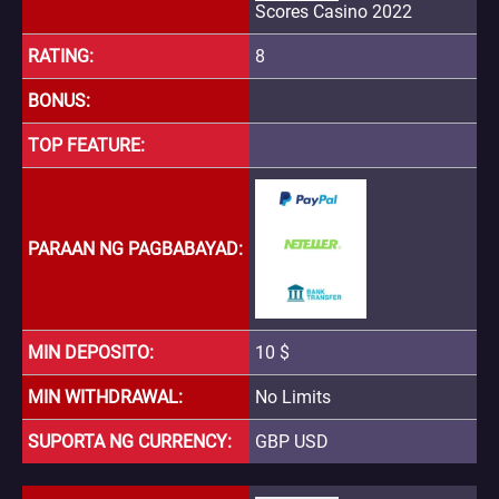
Scores Casino 2022
RATING
8
BONUS
TOP FEATURE
PARAAN NG PAGBABAYAD
MIN DEPOSITO
10 $
MIN WITHDRAWAL
No Limits
SUPORTA NG CURRENCY
GBP USD