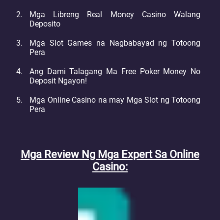
Mga Libreng Real Money Casino Walang
Deposito
Mga Slot Games na Nagbabayad ng Totoong
Pera
Ang Dami Talagang Ma Free Poker Money No
Deposit Ngayon!
Mga Online Casino na may Mga Slot ng Totoong
Pera
Mga Review Ng Mga Expert Sa Online
Casino