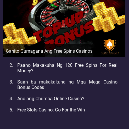
Ganito Gumagana Ang Free Spins Casinos
Paano Makakuha Ng 120 Free Spins For Real
Money?
Saan ba makakakuha ng Mga Mega Casino
Bonus Codes
Ano ang Chumba Online Casino?
Free Slots Casino: Go For the Win