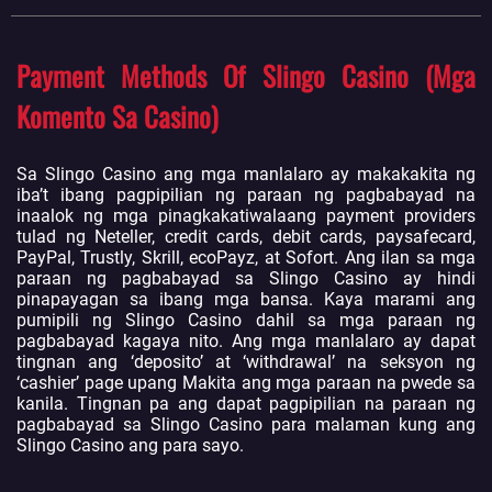
Payment Methods Of Slingo Casino (Mga
Komento Sa Casino)
Sa Slingo Casino ang mga manlalaro ay makakakita ng
iba’t ibang pagpipilian ng paraan ng pagbabayad na
inaalok ng mga pinagkakatiwalaang payment providers
tulad ng Neteller, credit cards, debit cards, paysafecard,
PayPal, Trustly, Skrill, ecoPayz, at Sofort. Ang ilan sa mga
paraan ng pagbabayad sa Slingo Casino ay hindi
pinapayagan sa ibang mga bansa. Kaya marami ang
pumipili ng Slingo Casino dahil sa mga paraan ng
pagbabayad kagaya nito. Ang mga manlalaro ay dapat
tingnan ang ‘deposito’ at ‘withdrawal’ na seksyon ng
‘cashier’ page upang Makita ang mga paraan na pwede sa
kanila. Tingnan pa ang dapat pagpipilian na paraan ng
pagbabayad sa Slingo Casino para malaman kung ang
Slingo Casino ang para sayo.