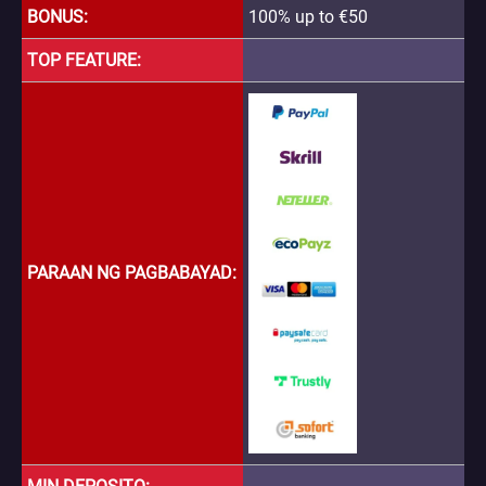
BONUS
100% up to €50
TOP FEATURE
PARAAN NG PAGBABAYAD