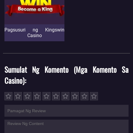
Pagsusuri ng Kingswin
Casino
Sumulat Ng Komento (Mga Komento Sa
Casino)