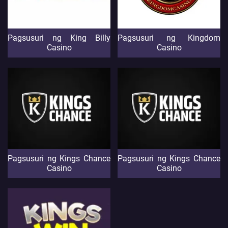
Pagsusuri ng King Billy
Pagsusuri ng Kingdom
Casino
Casino
Pagsusuri ng Kings Chance
Pagsusuri ng Kings Chance
Casino
Casino