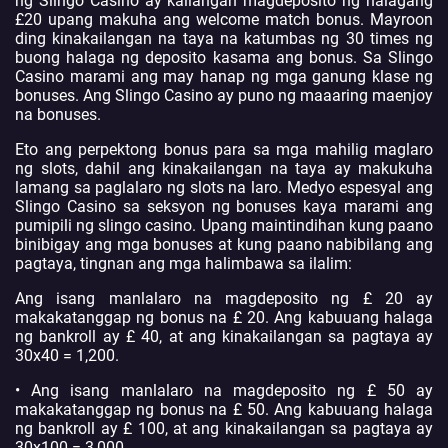
ng Slingo Casino ay kailangan magdeposito ng halagang
£20 upang makuha ang welcome match bonus. Mayroon
ding kinakailangan na taya na katumbas ng 30 times ng
buong halaga ng deposito kasama ang bonus. Sa Slingo
Casino marami ang may hanap ng mga ganung klase ng
bonuses. Ang Slingo Casino ay puno ng maaaring maenjoy
na bonuses.
Eto ang perpektong bonus para sa mga mahilig maglaro
ng slots, dahil ang kinakailangan na taya ay makukuha
lamang sa paglalaro ng slots na laro. Medyo espesyal ang
Slingo Casino sa seksyon ng bonuses kaya marami ang
pumipili ng slingo casino. Upang maintindihan kung paano
binibigay ang mga bonuses at kung paano nabibilang ang
pagtaya, tingnan ang mga halimbawa sa ilalim:
Ang isang manlalaro na magdeposito ng £ 20 ay
makakatanggap ng bonus na £ 20. Ang kabuuang halaga
ng bankroll ay £ 40, at ang kinakailangan sa pagtaya ay
30x40 = 1,200.
• Ang isang manlalaro na magdeposito ng £ 50 ay
makakatanggap ng bonus na £ 50. Ang kabuuang halaga
ng bankroll ay £ 100, at ang kinakailangan sa pagtaya ay
30x100 = 3,000.