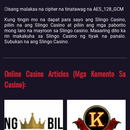
Isang malakas na cipher na tinatawag na AES_128_GCM
Kung tingin mo na dapat para sayo ang Slingo Casino,
piliin na ang Slingo Casino at piliin ang mga paborito
mong laro na mayroon sa Slingo casino. Maaaring dito ka
rin makakuha sa Slingo Casino ng tiyak na panalo.
Subukan na ang Slingo Casino.
Online Casino Articles (Mga Komento Sa
Casino)