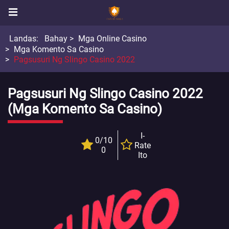
Landas:
Bahay
Mga Online Casino
Mga Komento Sa Casino
Pagsusuri Ng Slingo Casino 2022
Pagsusuri Ng Slingo Casino 2022
(Mga Komento Sa Casino)
I-
0/10
Rate
0
Ito