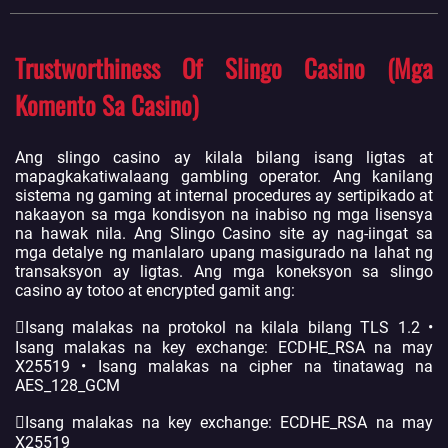
Trustworthiness Of Slingo Casino (Mga
Komento Sa Casino)
Ang slingo casino ay kilala bilang isang ligtas at
mapagkakatiwalaang gambling operator. Ang kanilang
sistema ng gaming at internal procedures ay sertipikado at
nakaayon sa mga kondisyon na inabiso ng mga lisensya
na hawak nila. Ang Slingo Casino site ay nag-iingat sa
mga detalye ng manlalaro upang masigurado na lahat ng
transaksyon ay ligtas. Ang mga koneksyon sa slingo
casino ay totoo at encrypted gamit ang:
Isang malakas na protokol na kilala bilang TLS 1.2 •
Isang malakas na key exchange: ECDHE_RSA na may
X25519 • Isang malakas na cipher na tinatawag na
AES_128_GCM
Isang malakas na key exchange: ECDHE_RSA na may
X25519