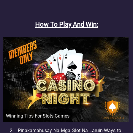
How To Play And Win
Winning Tips For Slots Games
Pinakamahusay Na Mga Slot Na Laruin-Ways to