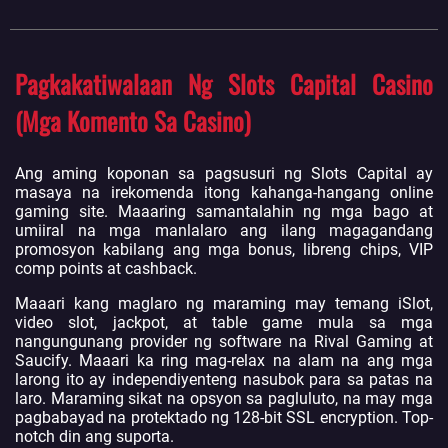
Pagkakatiwalaan Ng Slots Capital Casino
(Mga Komento Sa Casino)
Ang aming koponan sa pagsusuri ng Slots Capital ay
masaya na irekomenda itong kahanga-hangang online
gaming site. Maaaring samantalahin ng mga bago at
umiiral na mga manlalaro ang ilang magagandang
promosyon kabilang ang mga bonus, libreng chips, VIP
comp points at cashback.
Maaari kang maglaro ng maraming may temang iSlot,
video slot, jackpot, at table game mula sa mga
nangungunang provider ng software na Rival Gaming at
Saucify. Maaari ka ring mag-relax na alam na ang mga
larong ito ay independiyenteng nasubok para sa patas na
laro. Maraming sikat na opsyon sa pagluluto, na may mga
pagbabayad na protektado ng 128-bit SSL encryption. Top-
notch din ang suporta.