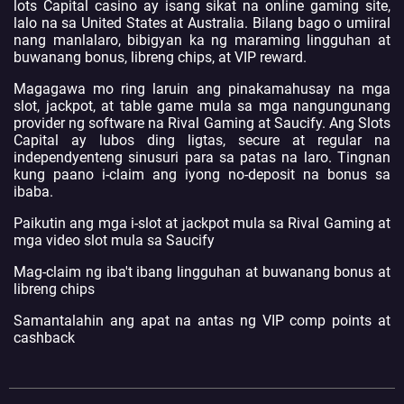
lots Capital casino ay isang sikat na online gaming site,
lalo na sa United States at Australia. Bilang bago o umiiral
nang manlalaro, bibigyan ka ng maraming lingguhan at
buwanang bonus, libreng chips, at VIP reward.
Magagawa mo ring laruin ang pinakamahusay na mga
slot, jackpot, at table game mula sa mga nangungunang
provider ng software na Rival Gaming at Saucify. Ang Slots
Capital ay lubos ding ligtas, secure at regular na
independyenteng sinusuri para sa patas na laro. Tingnan
kung paano i-claim ang iyong no-deposit na bonus sa
ibaba.
Paikutin ang mga i-slot at jackpot mula sa Rival Gaming at
mga video slot mula sa Saucify
Mag-claim ng iba't ibang lingguhan at buwanang bonus at
libreng chips
Samantalahin ang apat na antas ng VIP comp points at
cashback