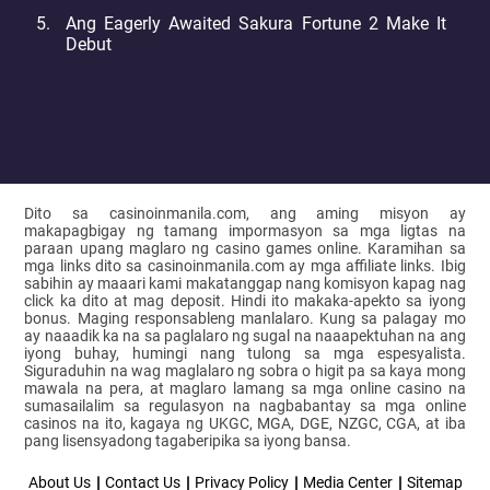
Ang Eagerly Awaited Sakura Fortune 2 Make It
Debut
Dito sa casinoinmanila.com, ang aming misyon ay
makapagbigay ng tamang impormasyon sa mga ligtas na
paraan upang maglaro ng casino games online. Karamihan sa
mga links dito sa casinoinmanila.com ay mga affiliate links. Ibig
sabihin ay maaari kami makatanggap nang komisyon kapag nag
click ka dito at mag deposit. Hindi ito makaka-apekto sa iyong
bonus. Maging responsableng manlalaro. Kung sa palagay mo
ay naaadik ka na sa paglalaro ng sugal na naaapektuhan na ang
iyong buhay, humingi nang tulong sa mga espesyalista.
Siguraduhin na wag maglalaro ng sobra o higit pa sa kaya mong
mawala na pera, at maglaro lamang sa mga online casino na
sumasailalim sa regulasyon na nagbabantay sa mga online
casinos na ito, kagaya ng UKGC, MGA, DGE, NZGC, CGA, at iba
pang lisensyadong tagaberipika sa iyong bansa.
About Us
Contact Us
Privacy Policy
Media Center
Sitemap