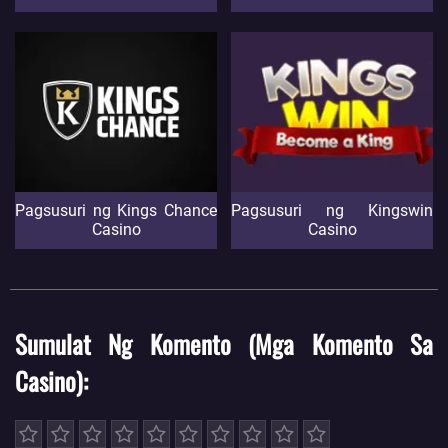
Pagsusuri ng Kings Chance
Pagsusuri ng Kingswin
Casino
Casino
Sumulat Ng Komento (Mga Komento Sa
Casino)