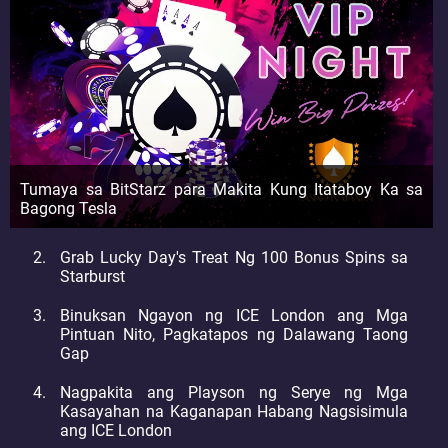
Tumaya sa BitStarz para Makita Kung Itataboy Ka sa
Bagong Tesla
Grab Lucky Day's Treat Ng 100 Bonus Spins sa
Starburst
Binuksan Ngayon ng ICE London ang Mga
Pintuan Nito, Pagkatapos ng Dalawang Taong
Gap
Nagpakita ang Playson ng Serye ng Mga
Kasayahan na Kaganapan Habang Nagsisimula
ang ICE London