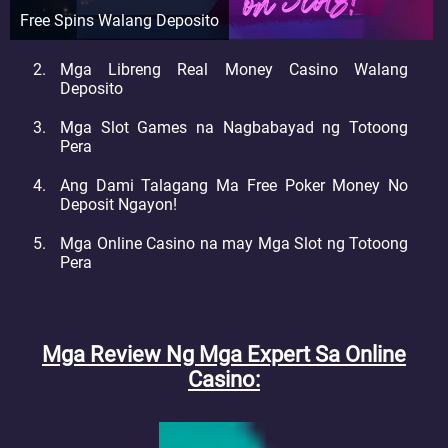
Free Spins Walang Deposito
Mga Libreng Real Money Casino Walang
Deposito
Mga Slot Games na Nagbabayad ng Totoong
Pera
Ang Dami Talagang Ma Free Poker Money No
Deposit Ngayon!
Mga Online Casino na may Mga Slot ng Totoong
Pera
Mga Review Ng Mga Expert Sa Online
Casino