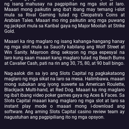
ng isang mahusay na pagpipilian ng mga slot at laro.
Maaari mong paikutin ang iba't ibang may temang i-slot
mula sa Rival Gaming tulad ng Cleopatra's Coins at
Arabian Tales. Maaari mo ring paikutin ang mga puwang
ng jackpot mula sa Karibal gaya ng Major Moolah at Strike
Gold.
Maaari ka ring maglaro ng isang kahanga-hangang hanay
ng mga slot mula sa Saucify kabilang ang Wolf Street at
Win Sanity. Mayroon ding seksyon ng mga espesyal na
laro kung saan maaari kang maglaro tulad ng Beach Bums
at Cavalier Cash, pati na rin ang 30, 75, 80, at 90 ball bingo.
Nag-aalok din sa iyo ang Slots Capital ng pagkakataong
maglaro ng mga sikat na laro sa mesa. Halimbawa, maaari
mong subukan ang iyong suwerte sa American Roulette,
Blackjack Multi-hand, at Red Dog. Maaari ka ring maglaro
ng iba't ibang video poker games gaya ng Aces & Faces. Sa
Slots Capital maaari kang maglaro ng mga slot at laro sa
instant play mode o maaari mong i-download ang
software. Ang aming Slots Capital casino review team ay
nagustuhan ang pagpipiliang ito ng mga opsyon.