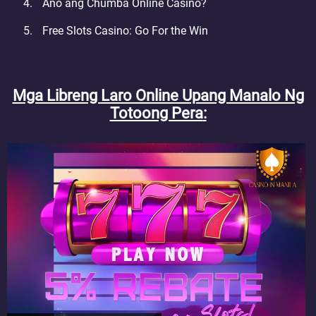
Ano ang Chumba Online Casino?
Free Slots Casino: Go For the Win
Mga Libreng Laro Online Upang Manalo Ng
Totoong Pera