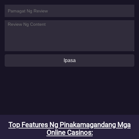
Ipasa
Top Features Ng Pinakamagandang Mga
Online Casinos