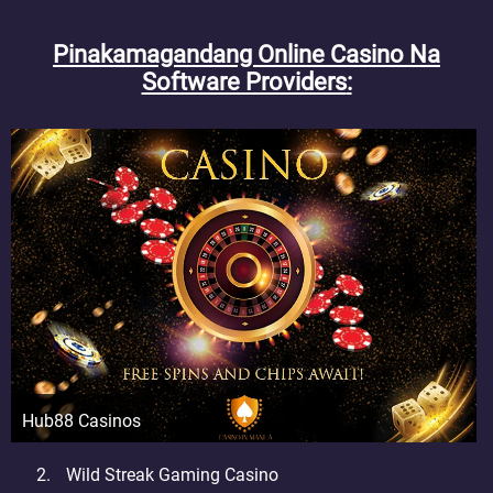
Pinakamagandang Online Casino Na
Software Providers
Hub88 Casinos
Wild Streak Gaming Casino