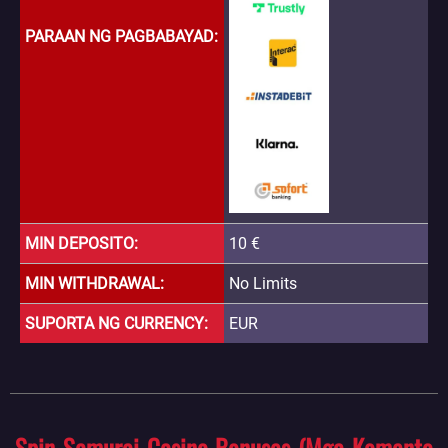
PARAAN NG PAGBABAYAD
MIN DEPOSITO
10 €
MIN WITHDRAWAL
No Limits
SUPORTA NG CURRENCY
EUR
Spin Samurai Casino Bonuses (Mga Komento