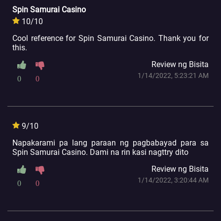
Spin Samurai Casino
10/10
Cool reference for Spin Samurai Casino. Thank you for
this.
Review ng Bisita
1/14/2022, 5:23:21 AM
0
0
9/10
Napakarami pa lang paraan ng pagbabayad para sa
Spin Samurai Casino. Dami na rin kasi nagttry dito
Review ng Bisita
1/14/2022, 3:20:44 AM
0
0