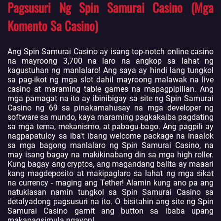
Pagsusuri Ng Spin Samurai Casino (Mga
Komento Sa Casino)
Ang Spin Samurai Casino ay isang top-notch online casino
na mayroong 3,700 na laro na angkop sa lahat ng
kagustuhan ng manlalaro! Ang saya ay hindi lang tungkol
sa pag-ikot ng mga slot dahil mayroong malawak na live
casino at maraming table games na mapagpipilian. Ang
mga pamagat na ito ay ibinibigay sa site ng Spin Samurai
Casino ng 69 sa pinakamahusay na mga developer ng
software sa mundo, kaya maraming pagkakaiba pagdating
sa mga tema, mekanismo, at pabagu-bago. Ang pagpili ay
nagpapatuloy sa iba't ibang welcome package na inaalok
sa mga bagong manlalaro ng Spin Samurai Casino, na
may isang bagay na makikinabang din sa mga high roller.
Kung bagay ang cryptos, ang magandang balita ay maaari
kang magdeposito at makipaglaro sa lahat ng mga sikat
na currency - maging ang Tether! Alamin kung ano pa ang
natuklasan namin tungkol sa Spin Samurai Casino sa
detalyadong pagsusuri na ito. O bisitahin ang site ng Spin
Samurai Casino gamit ang button sa ibaba upang
makapagsimula ngayon!