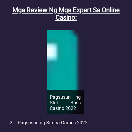
Mga Review Ng Mga Expert Sa Online
Casino
Pagsusuri ng
Slot Boss
Casino 2022
Pagsusuri ng Simba Games 2022