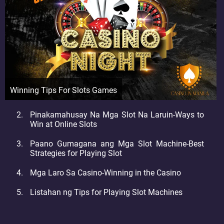
Winning Tips For Slots Games
Pinakamahusay Na Mga Slot Na Laruin-Ways to
Win at Online Slots
Paano Gumagana ang Mga Slot Machine-Best
Strategies for Playing Slot
Mga Laro Sa Casino-Winning in the Casino
Listahan ng Tips for Playing Slot Machines