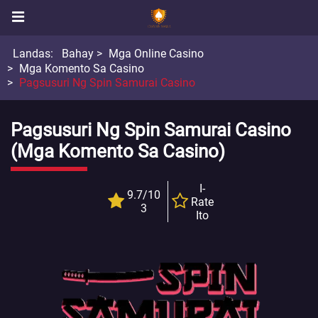
Landas:
Bahay
Mga Online Casino
Mga Komento Sa Casino
Pagsusuri Ng Spin Samurai Casino
Pagsusuri Ng Spin Samurai Casino
(Mga Komento Sa Casino)
I-
9.7/10
Rate
3
Ito