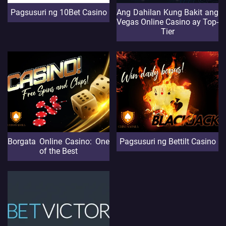
Pagsusuri ng 10Bet Casino
Ang Dahilan Kung Bakit ang
Vegas Online Casino ay Top-
Tier
Borgata Online Casino: One
Pagsusuri ng Bettilt Casino
of the Best