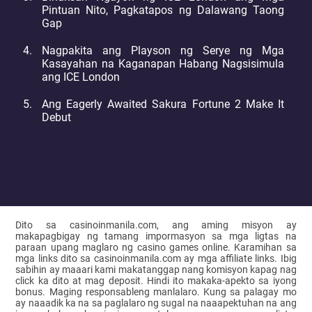
Pintuan Nito, Pagkatapos ng Dalawang Taong
Gap
Nagpakita ang Playson ng Serye ng Mga
Kasayahan na Kaganapan Habang Nagsisimula
ang ICE London
Ang Eagerly Awaited Sakura Fortune 2 Make It
Debut
Dito sa casinoinmanila.com, ang aming misyon ay
makapagbigay ng tamang impormasyon sa mga ligtas na
paraan upang maglaro ng casino games online. Karamihan sa
mga links dito sa casinoinmanila.com ay mga affiliate links. Ibig
sabihin ay maaari kami makatanggap nang komisyon kapag nag
click ka dito at mag deposit. Hindi ito makaka-apekto sa iyong
bonus. Maging responsableng manlalaro. Kung sa palagay mo
ay naaadik ka na sa paglalaro ng sugal na naaapektuhan na ang