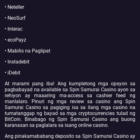
• Neteller
• NeoSurf
• Interac
• ecoPayz
• Mabilis na Paglipat
• Instadebit
• iDebit
At marami pang iba! Ang kumpletong mga opsyon sa
pagbabayad na available sa Spin Samurai Casino ayon sa
rehiyon ay maaaring ma-access sa cashier feed ng
manlalaro. Pinuri ng mga review sa casino ang Spin
Samurai Casino sa pagiging isa sa ilang mga casino na
tumatanggap ng bayad sa mga cryptocurrencies tulad ng
BitCoin. Binabago ng Spin Samurai Casino ang buong
karanasan sa paglalara sa isang online casino.
Ang pinakamababang deposito sa Spin Samurai Casino ay