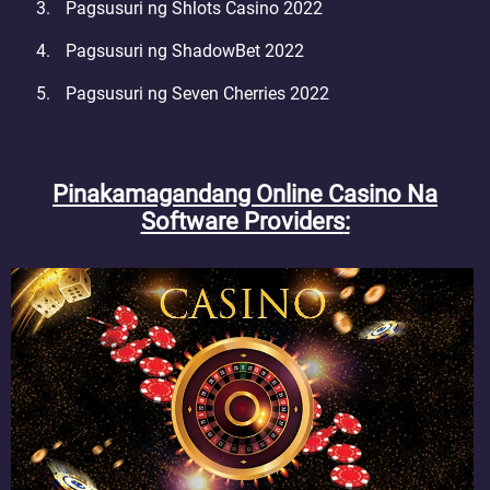
Pagsusuri ng Shlots Casino 2022
Pagsusuri ng ShadowBet 2022
Pagsusuri ng Seven Cherries 2022
Pinakamagandang Online Casino Na
Software Providers