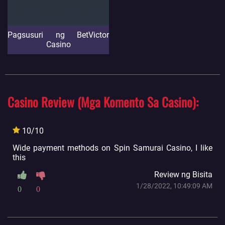
Pagsusuri ng BetVictor
Casino
Casino Review (Mga Komento Sa Casino)
10/10
Wide payment methods on Spin Samurai Casino, I like
this
Review ng Bisita
1/28/2022, 10:49:09 AM
0
0