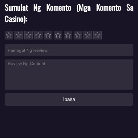
Sumulat Ng Komento (Mga Komento Sa
Casino)
Ipasa