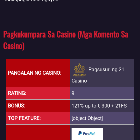
Pagkukumpara Sa Casino (Mga Komento Sa
Casino)
Pagsusuri ng 21
PANGALAN NG CASINO
Casino
RATING
9
BONUS
121% up to € 300 + 21FS
TOP FEATURE
[object Object]