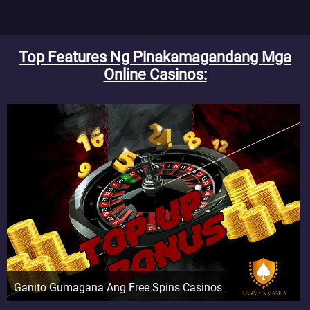
Top Features Ng Pinakamagandang Mga
Online Casinos
Ganito Gumagana Ang Free Spins Casinos