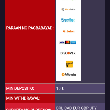
PARAAN NG PAGBABAYAD
MIN DEPOSITO
10 €
MIN WITHDRAWAL
BRL CAD EUR GBP JPY