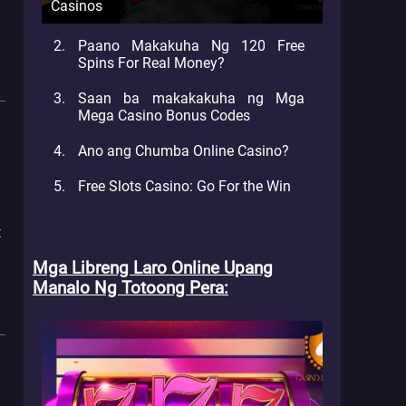
Casinos
Paano Makakuha Ng 120 Free
Spins For Real Money?
Saan ba makakakuha ng Mga
Mega Casino Bonus Codes
Ano ang Chumba Online Casino?
Free Slots Casino: Go For the Win
g
g
t
a
Mga Libreng Laro Online Upang
g
Manalo Ng Totoong Pera