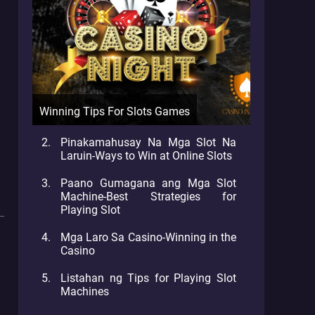
Winning Tips For Slots Games
Pinakamahusay Na Mga Slot Na
Laruin-Ways to Win at Online Slots
Paano Gumagana ang Mga Slot
Machine-Best Strategies for
Playing Slot
Mga Laro Sa Casino-Winning in the
Casino
Listahan ng Tips for Playing Slot
Machines