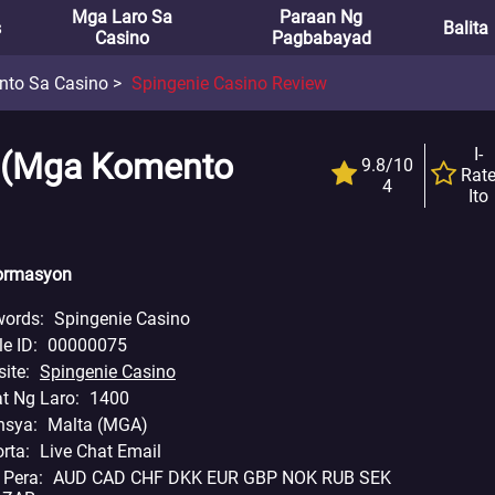
Mga Laro Sa
Paraan Ng
s
Balita
Casino
Pagbabayad
to Sa Casino
Spingenie Casino Review
I-
w (Mga Komento
9.8/10
Rat
4
Ito
ormasyon
words
Spingenie Casino
le ID
00000075
ite
Spingenie Casino
t Ng Laro
1400
nsya
Malta (MGA)
rta
Live Chat Email
 Pera
AUD CAD CHF DKK EUR GBP NOK RUB SEK