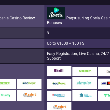
Pagsusuri ng Spela Casi
genie Casino Review
Bonuses
9
Up to €1000 + 100 FS
Easy Registration, Live Casino, 24/7
Support