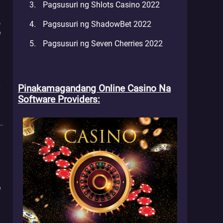
Pagsusuri ng Shlots Casino 2022
o
Pagsusuri ng ShadowBet 2022
e
a
Pagsusuri ng Seven Cherries 2022
a
y
Pinakamagandang Online Casino Na
y
Software Providers
g
e
g