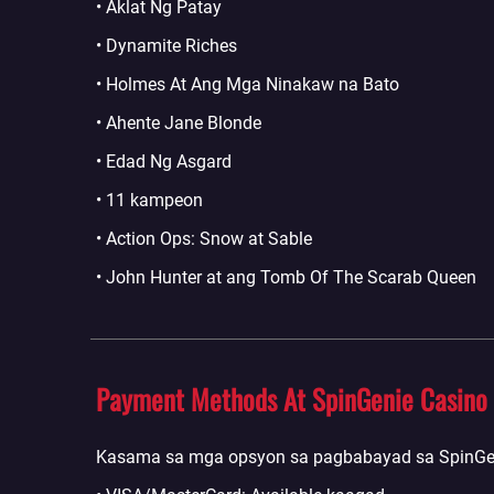
• Aklat Ng Patay
• Dynamite Riches
• Holmes At Ang Mga Ninakaw na Bato
• Ahente Jane Blonde
• Edad Ng Asgard
• 11 kampeon
• Action Ops: Snow at Sable
• John Hunter at ang Tomb Of The Scarab Queen
Payment Methods At SpinGenie Casino
Kasama sa mga opsyon sa pagbabayad sa SpinGen