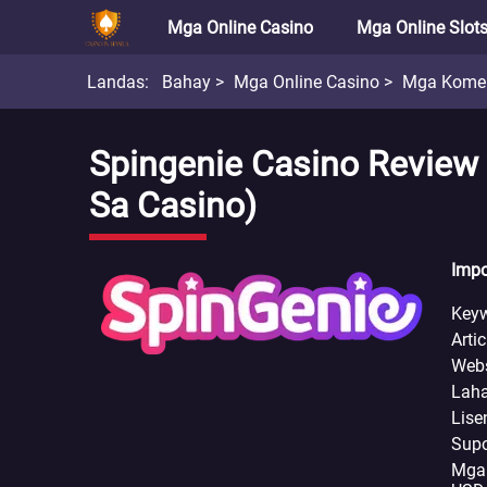
Mga Online Casino
Mga Online Slot
Landas:
Bahay
Mga Online Casino
Mga Komen
Spingenie Casino Revie
Sa Casino)
Imp
Key
Artic
Webs
Laha
Lise
Supo
Mga