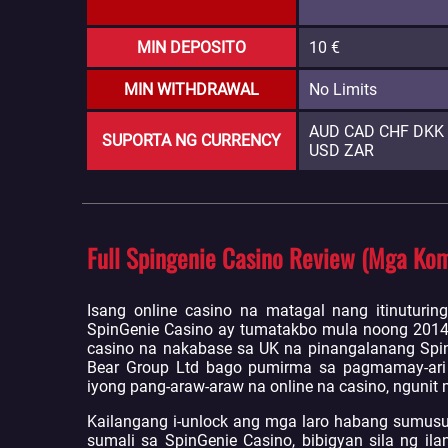
MIN DEPOSITO
10 €
MIN WITHDRAWAL
No Limits
AUD CAD CHF DKK
SUPORTA NG CURRENCY
USD ZAR
Full Spingenie Casino Review (Mga Ko
Isang online casino na matagal nang itinuturi
SpinGenie Casino ay tumatakbo mula noong 2014 bi
casino na nakabase sa UK na pinangalanang Spi
Bear Group Ltd bago pumirma sa pagmamay-ari 
iyong pang-araw-araw na online na casino, ngunit
Kailangang i-unlock ang mga laro habang sumusul
sumali sa SpinGenie Casino, bibigyan sila ng ila