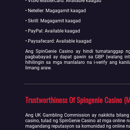
• VISA/MasterCard: Available kaagad
• Neteller: Magagamit kaagad
• Skrill: Magagamit kaagad
• PayPal: Available kaagad
• Paysafecard: Available kaagad
Ang SpinGenie Casino ay hindi tumatanggap n
pagbabayad ay dapat gawin sa GBP (walang int
hihilingin sa mga manlalaro na i-verify ang kani
limang araw.
Trustworthiness Of Spingenie Casino 
Ang UK Gambling Commission ay nakikita bilang
casino, tulad ng SpinGenie Casino at mga online n
magandang reputasyon sa komunidad ng online n