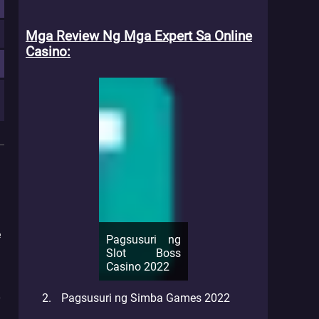
10 €
10 €
Mga Review Ng Mga Expert Sa Online
Casino
20 €
20.00
CAD CHF DKK EUR INR PLN SEK USD
BRL C
g
e
Pagsusuri ng
g
Slot Boss
g
Casino 2022
Pagsusuri ng Simba Games 2022
y
a